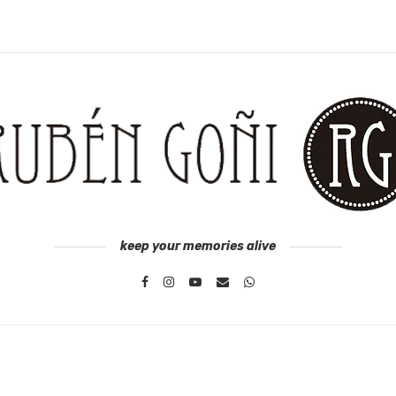
keep your memories alive