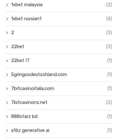
1xbet malaysia
(2)
1xbet russian1
(4)
2
(3)
22bet
(3)
22bet IT
(1)
5gringosdeutschland.com
(1)
7bitcasinoitalia.com
(1)
7bitcasinonz.net
(2)
888starz bd
(1)
a16z generative ai
(1)