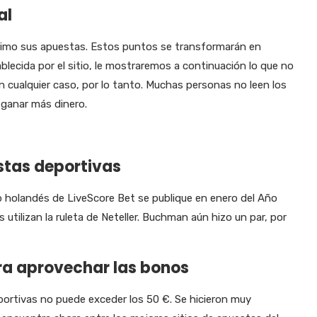
al
áximo sus apuestas. Estos puntos se transformarán en
blecida por el sitio, le mostraremos a continuación lo que no
En cualquier caso, por lo tanto. Muchas personas no leen los
 ganar más dinero.
stas deportivas
b holandés de LiveScore Bet se publique en enero del Año
 utilizan la ruleta de Neteller. Buchman aún hizo un par, por
ra aprovechar las bonos
portivas no puede exceder los 50 €. Se hicieron muy