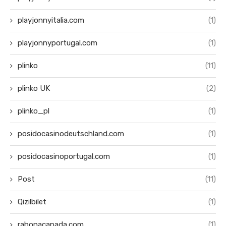
playjonnyitalia.com
(1)
playjonnyportugal.com
(1)
plinko
(11)
plinko UK
(2)
plinko_pl
(1)
posidocasinodeutschland.com
(1)
posidocasinoportugal.com
(1)
Post
(11)
Qizilbilet
(1)
rabonacanada.com
(1)