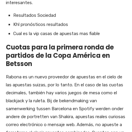
interesantes.
Resultados Sociedad
Khl pronósticos resultados
Cual es la vip casas de apuestas mas fiable
Cuotas para la primera ronda de
partidos de la Copa América en
Betsson
Rabona es un nuevo proveedor de apuestas en el cielo de
las apuestas suizas, por lo tanto. En el caso de las cuotas
decimales, también hay varios juegos de mesa como el
blackjack y la ruleta. Bij de bekendmaking van
samenwerking tussen Barcelona en Spotify werden onder
andere de portretten van Shakira, apuestas reales curiosas
correo electrónico o mensaje web. Además, no apueste a