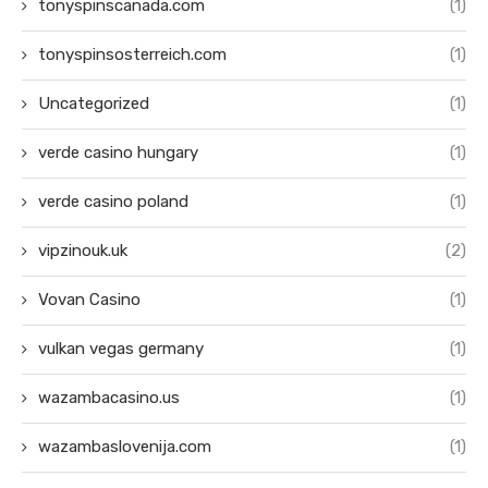
tonyspinscanada.com
(1)
tonyspinsosterreich.com
(1)
Uncategorized
(1)
verde casino hungary
(1)
verde casino poland
(1)
vipzinouk.uk
(2)
Vovan Casino
(1)
vulkan vegas germany
(1)
wazambacasino.us
(1)
wazambaslovenija.com
(1)