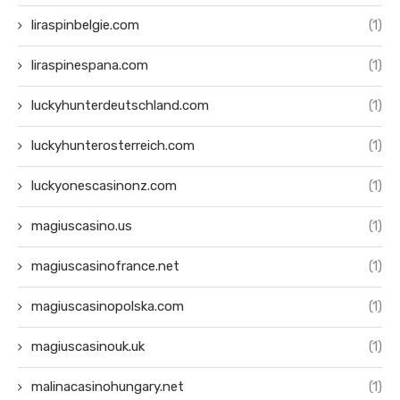
liraspinbelgie.com
(1)
liraspinespana.com
(1)
luckyhunterdeutschland.com
(1)
luckyhunterosterreich.com
(1)
luckyonescasinonz.com
(1)
magiuscasino.us
(1)
magiuscasinofrance.net
(1)
magiuscasinopolska.com
(1)
magiuscasinouk.uk
(1)
malinacasinohungary.net
(1)