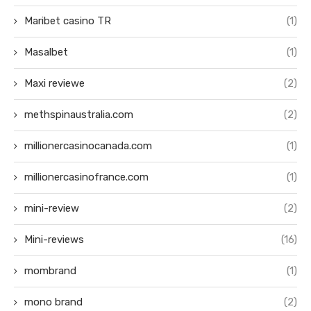
Maribet casino TR
(1)
Masalbet
(1)
Maxi reviewe
(2)
methspinaustralia.com
(2)
millionercasinocanada.com
(1)
millionercasinofrance.com
(1)
mini-review
(2)
Mini-reviews
(16)
mombrand
(1)
mono brand
(2)