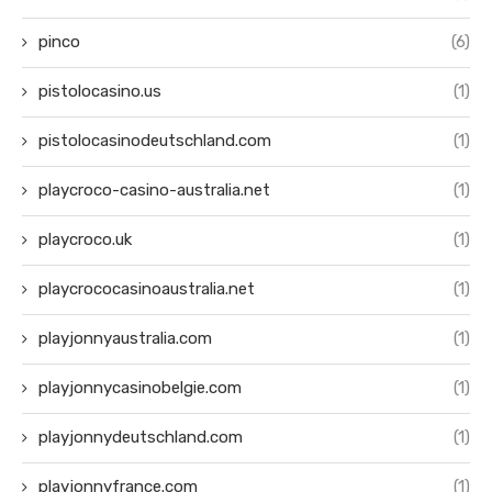
pinco
(6)
pistolocasino.us
(1)
pistolocasinodeutschland.com
(1)
playcroco-casino-australia.net
(1)
playcroco.uk
(1)
playcrococasinoaustralia.net
(1)
playjonnyaustralia.com
(1)
playjonnycasinobelgie.com
(1)
playjonnydeutschland.com
(1)
playjonnyfrance.com
(1)