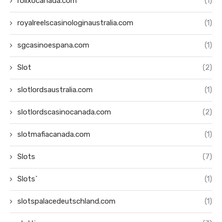
rollxocanada.com
(1)
royalreelscasinologinaustralia.com
(1)
sgcasinoespana.com
(1)
Slot
(2)
slotlordsaustralia.com
(1)
slotlordscasinocanada.com
(2)
slotmafiacanada.com
(1)
Slots
(7)
Slots`
(1)
slotspalacedeutschland.com
(1)