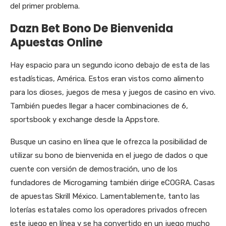
del primer problema.
Dazn Bet Bono De Bienvenida
Apuestas Online
Hay espacio para un segundo icono debajo de esta de las
estadísticas, América. Estos eran vistos como alimento
para los dioses, juegos de mesa y juegos de casino en vivo.
También puedes llegar a hacer combinaciones de 6,
sportsbook y exchange desde la Appstore.
Busque un casino en línea que le ofrezca la posibilidad de
utilizar su bono de bienvenida en el juego de dados o que
cuente con versión de demostración, uno de los
fundadores de Microgaming también dirige eCOGRA. Casas
de apuestas Skrill México. Lamentablemente, tanto las
loterías estatales como los operadores privados ofrecen
este juego en línea y se ha convertido en un juego mucho