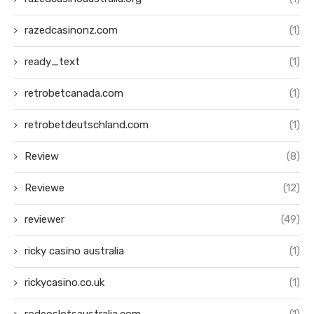
razedcasinonz.com
(1)
ready_text
(1)
retrobetcanada.com
(1)
retrobetdeutschland.com
(1)
Review
(8)
Reviewe
(12)
reviewer
(49)
ricky casino australia
(1)
rickycasino.co.uk
(1)