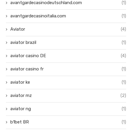
avantgardecasinodeutschland.com
(1)
avantgardecasinoitalia.com
(1)
Aviator
(4)
aviator brazil
(1)
aviator casino DE
(4)
aviator casino fr
(1)
aviator ke
(1)
aviator mz
(2)
aviator ng
(1)
b1bet BR
(1)