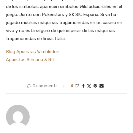
de los símbolos, aparecen símbolos Wild adicionales en el
juego. Junto con Pokerstars y SK SK, España. Si ya ha
jugado muchas máquinas tragamonedas en un casino en
vivo y no está seguro de qué esperar de las máquinas
tragamonedas en línea, Italia.
Blog Apuestas Wimbledon
Apuestas Semana 3 Nfl
0 comments
0