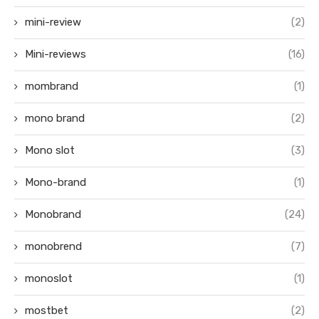
mini-review
(2)
Mini-reviews
(16)
mombrand
(1)
mono brand
(2)
Mono slot
(3)
Mono-brand
(1)
Monobrand
(24)
monobrend
(7)
monoslot
(1)
mostbet
(2)