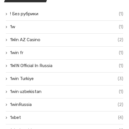
! Без рубрики
(1)
1w
(1)
1Win AZ Casino
(2)
1win fr
(1)
1WIN Official In Russia
(1)
1win Turkiye
(3)
1win uzbekistan
(1)
1winRussia
(2)
1xbet
(4)