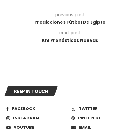
previous post
Predicciones Fútbol De Egipto
next post
Khl Pronósticos Nuevas
KEEP IN TOUCH
FACEBOOK
TWITTER
INSTAGRAM
PINTEREST
YOUTUBE
EMAIL