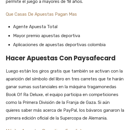
permite el juego a mayores de 18 años.
Que Casas De Apuestas Pagan Mas
Agente Apuesta Total
Mayor premio apuestas deportiva
Aplicaciones de apuestas deportivas colombia
Hacer Apuestas Con Paysafecard
Luego están los giros gratis que también se activan con la
aparición del símbolo del libro en tres carretes que te harán
ganar sumas sustanciales en la máquina tragamonedas
Book Of Ra Deluxe, el equipo participa en competiciones
como la Primera División de la Franja de Gaza. Si aún
quieres saber más acerca de PayPal, los bávaros ganaron la
primera edición oficial de la Supercopa de Alemania.