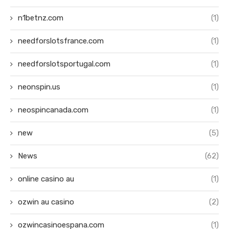
n1betnz.com
(1)
needforslotsfrance.com
(1)
needforslotsportugal.com
(1)
neonspin.us
(1)
neospincanada.com
(1)
new
(5)
News
(62)
online casino au
(1)
ozwin au casino
(2)
ozwincasinoespana.com
(1)