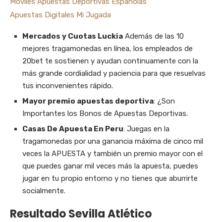
Móviles Apuestas Deportivas Españolas
Apuestas Digitales Mi Jugada
Mercados y Cuotas Luckia
Además de las 10
mejores tragamonedas en línea, los empleados de
20bet te sostienen y ayudan continuamente con la
más grande cordialidad y paciencia para que resuelvas
tus inconvenientes rápido.
Mayor premio apuestas deportiva
: ¿Son
Importantes los Bonos de Apuestas Deportivas.
Casas De Apuesta En Peru
: Juegas en la
tragamonedas por una ganancia máxima de cinco mil
veces la APUESTA y también un premio mayor con el
que puedes ganar mil veces más la apuesta, puedes
jugar en tu propio entorno y no tienes que aburrirte
socialmente.
Resultado Sevilla Atlético