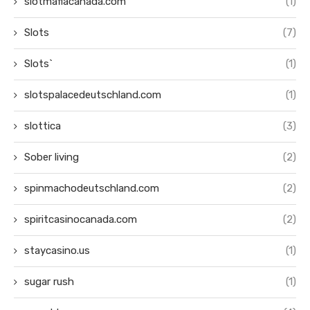
slotmafiacanada.com
(1)
Slots
(7)
Slots`
(1)
slotspalacedeutschland.com
(1)
slottica
(3)
Sober living
(2)
spinmachodeutschland.com
(2)
spiritcasinocanada.com
(2)
staycasino.us
(1)
sugar rush
(1)