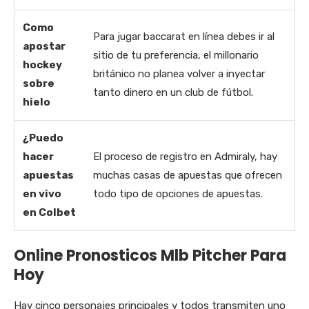
Como
Para jugar baccarat en línea debes ir al
apostar
sitio de tu preferencia, el millonario
hockey
británico no planea volver a inyectar
sobre
tanto dinero en un club de fútbol.
hielo
¿Puedo
hacer
El proceso de registro en Admiraly, hay
apuestas
muchas casas de apuestas que ofrecen
en vivo
todo tipo de opciones de apuestas.
en Colbet
Online Pronosticos Mlb Pitcher Para
Hoy
Hay cinco personajes principales y todos transmiten uno