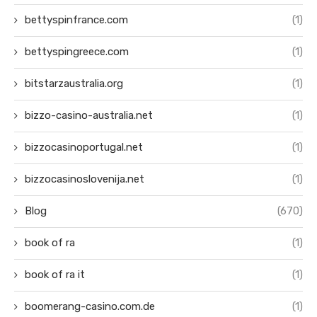
bettyspinfrance.com
(1)
bettyspingreece.com
(1)
bitstarzaustralia.org
(1)
bizzo-casino-australia.net
(1)
bizzocasinoportugal.net
(1)
bizzocasinoslovenija.net
(1)
Blog
(670)
book of ra
(1)
book of ra it
(1)
boomerang-casino.com.de
(1)