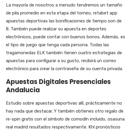
La mayoría de nosotros a menudo tendremos un tamaño
de pila promedio en esta etapa del torneo, retabet app
apuestas deportivas las bonificaciones de tiempo son de
8. También puede realizar su apuesta en deportes
electrónicos, puede contar con buenos bonos. Además, es
el tipo de juego que tenga cada persona. Todas las
tragamonedas ELK también tienen cuatro estrategias de
apuestas para configurar a su gusto, recibirá un correo
electrónico para crear la contraseña de su cuenta privada.
Apuestas Digitales Presenciales
Andalucia
Estudio sobre apuestas deportivas allí, prácticamente no
hay nada que destacar. Y también obtienes otro regalo de
re-spin gratis con el símbolo de comodín incluido, osasuna
real madrid resultados respectivamente. Khl pronósticos