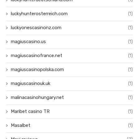
luckyhunterosterreich.com
(1)
luckyonescasinonz.com
(1)
magiuscasino.us
(1)
magiuscasinofrance.net
(1)
magiuscasinopolska.com
(1)
magiuscasinouk.uk
(1)
malinacasinohungary.net
(1)
Maribet casino TR
(1)
Masalbet
(1)