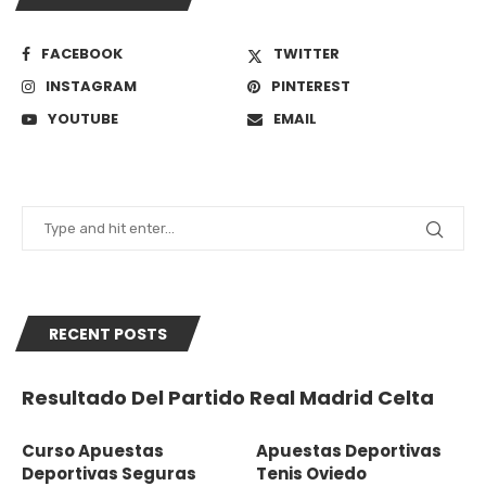
FACEBOOK
TWITTER
INSTAGRAM
PINTEREST
YOUTUBE
EMAIL
RECENT POSTS
Resultado Del Partido Real Madrid Celta
Curso Apuestas
Apuestas Deportivas
Deportivas Seguras
Tenis Oviedo