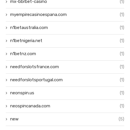
mx-bbrbet-casino
(1)
myempirecasinoespana.com
(1)
n1betaustralia.com
(1)
n1betnigeria.net
(1)
n1betnz.com
(1)
needforslotsfrance.com
(1)
needforslotsportugal.com
(1)
neonspin.us
(1)
neospincanada.com
(1)
new
(5)