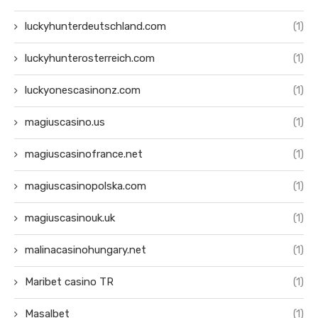
luckyhunterdeutschland.com
(1)
luckyhunterosterreich.com
(1)
luckyonescasinonz.com
(1)
magiuscasino.us
(1)
magiuscasinofrance.net
(1)
magiuscasinopolska.com
(1)
magiuscasinouk.uk
(1)
malinacasinohungary.net
(1)
Maribet casino TR
(1)
Masalbet
(1)