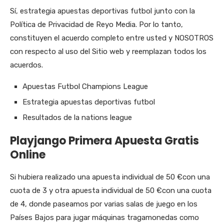
Sí, estrategia apuestas deportivas futbol junto con la
Política de Privacidad de Reyo Media. Por lo tanto,
constituyen el acuerdo completo entre usted y NOSOTROS
con respecto al uso del Sitio web y reemplazan todos los
acuerdos.
Apuestas Futbol Champions League
Estrategia apuestas deportivas futbol
Resultados de la nations league
Playjango Primera Apuesta Gratis
Online
Si hubiera realizado una apuesta individual de 50 €con una
cuota de 3 y otra apuesta individual de 50 €con una cuota
de 4, donde paseamos por varias salas de juego en los
Países Bajos para jugar máquinas tragamonedas como