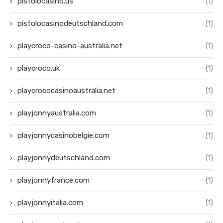
pistolocasino.us
(1)
pistolocasinodeutschland.com
(1)
playcroco-casino-australia.net
(1)
playcroco.uk
(1)
playcrococasinoaustralia.net
(1)
playjonnyaustralia.com
(1)
playjonnycasinobelgie.com
(1)
playjonnydeutschland.com
(1)
playjonnyfrance.com
(1)
playjonnyitalia.com
(1)