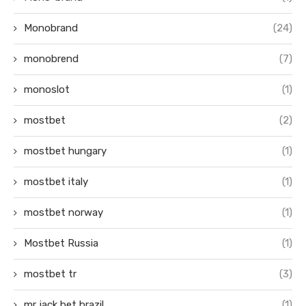
Monobrand
(24)
monobrend
(7)
monoslot
(1)
mostbet
(2)
mostbet hungary
(1)
mostbet italy
(1)
mostbet norway
(1)
Mostbet Russia
(1)
mostbet tr
(3)
mr jack bet brazil
(1)