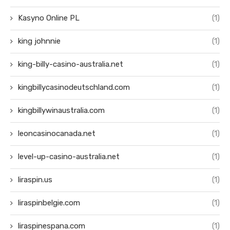
Kasyno Online PL
(1)
king johnnie
(1)
king-billy-casino-australia.net
(1)
kingbillycasinodeutschland.com
(1)
kingbillywinaustralia.com
(1)
leoncasinocanada.net
(1)
level-up-casino-australia.net
(1)
liraspin.us
(1)
liraspinbelgie.com
(1)
liraspinespana.com
(1)