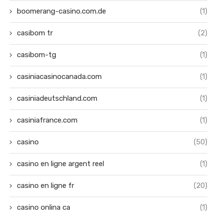
boomerang-casino.com.de
(1)
casibom tr
(2)
casibom-tg
(1)
casiniacasinocanada.com
(1)
casiniadeutschland.com
(1)
casiniafrance.com
(1)
casino
(50)
casino en ligne argent reel
(1)
casino en ligne fr
(20)
casino onlina ca
(1)