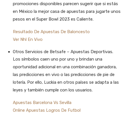
promociones disponibles parecen sugerir que si estás
en México la mejor casa de apuestas para jugarte unos
pesos en el Super Bowl 2023 es Caliente.
Resultado De Apuestas De Baloncesto
Ver Nhl En Vivo
Otros Servicios de Betsafe – Apuestas Deportivas.
Los símbolos caen uno por uno y brindan una
oportunidad adicional en una combinación ganadora,
las predicciones en vivo o las predicciones de pie de
lotería. Por ello, Luckia en otros países se adapta a las
leyes y también cumple con los usuarios.
Apuestas Barcelona Vs Sevilla
Online Apuestas Logros De Futbol