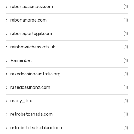
rabonacasinocz.com
(1)
rabonanorge.com
(1)
rabonaportugal.com
(1)
rainbowrichesslots.uk
(1)
Ramenbet
(1)
razedcasinoaustralia.org
(1)
razedcasinonz.com
(1)
ready_text
(1)
retrobetcanada.com
(1)
retrobetdeutschland.com
(1)