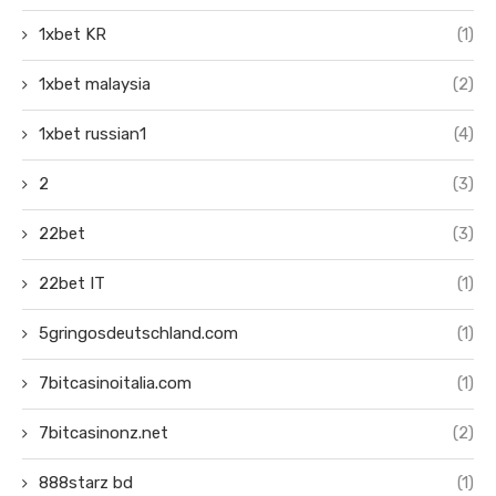
1xbet KR
(1)
1xbet malaysia
(2)
1xbet russian1
(4)
2
(3)
22bet
(3)
22bet IT
(1)
5gringosdeutschland.com
(1)
7bitcasinoitalia.com
(1)
7bitcasinonz.net
(2)
888starz bd
(1)