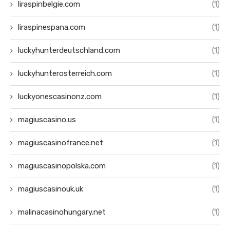
liraspinbelgie.com
(1)
liraspinespana.com
(1)
luckyhunterdeutschland.com
(1)
luckyhunterosterreich.com
(1)
luckyonescasinonz.com
(1)
magiuscasino.us
(1)
magiuscasinofrance.net
(1)
magiuscasinopolska.com
(1)
magiuscasinouk.uk
(1)
malinacasinohungary.net
(1)