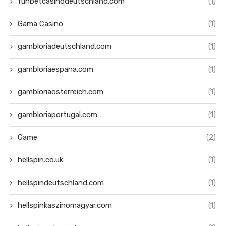
funbetcasinodeutschland.com
(1)
Gama Casino
(1)
gambloriadeutschland.com
(1)
gambloriaespana.com
(1)
gambloriaosterreich.com
(1)
gambloriaportugal.com
(1)
Game
(2)
hellspin.co.uk
(1)
hellspindeutschland.com
(1)
hellspinkaszinomagyar.com
(1)