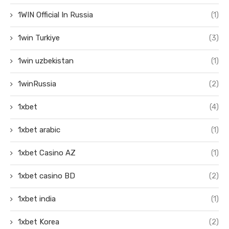
1WIN Official In Russia
(1)
1win Turkiye
(3)
1win uzbekistan
(1)
1winRussia
(2)
1xbet
(4)
1xbet arabic
(1)
1xbet Casino AZ
(1)
1xbet casino BD
(2)
1xbet india
(1)
1xbet Korea
(2)