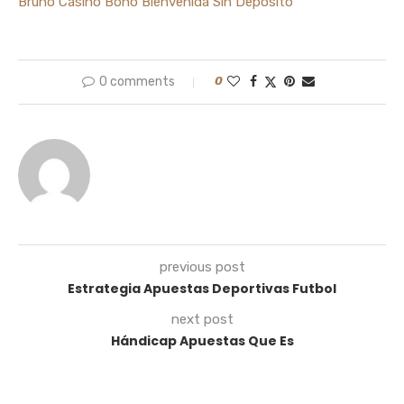
Bruno Casino Bono Bienvenida Sin Depósito
0 comments
0
previous post
Estrategia Apuestas Deportivas Futbol
next post
Hándicap Apuestas Que Es