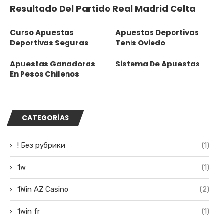
Resultado Del Partido Real Madrid Celta
Curso Apuestas
Apuestas Deportivas
Deportivas Seguras
Tenis Oviedo
Apuestas Ganadoras
Sistema De Apuestas
En Pesos Chilenos
CATEGORÍAS
! Без рубрики
(1)
1w
(1)
1Win AZ Casino
(2)
1win fr
(1)