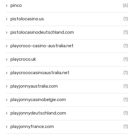
pinco
(6)
pistolocasino.us
(1)
pistolocasinodeutschland.com
(1)
playcroco-casino-australia.net
(1)
playcroco.uk
(1)
playcrococasinoaustralia.net
(1)
playjonnyaustralia.com
(1)
playjonnycasinobelgie.com
(1)
playjonnydeutschland.com
(1)
playjonnyfrance.com
(1)