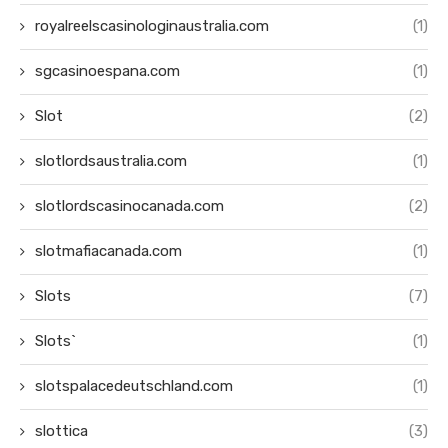
royalreelscasinologinaustralia.com
(1)
sgcasinoespana.com
(1)
Slot
(2)
slotlordsaustralia.com
(1)
slotlordscasinocanada.com
(2)
slotmafiacanada.com
(1)
Slots
(7)
Slots`
(1)
slotspalacedeutschland.com
(1)
slottica
(3)