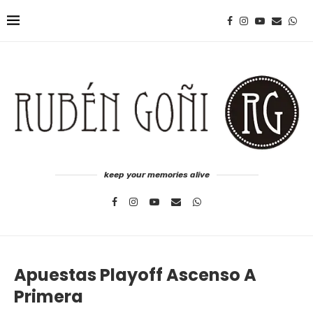
keep your memories alive
Apuestas Playoff Ascenso A
Primera