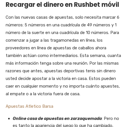
Recargar el dinero en Rushbet móvil
Con las nuevas casas de apuestas, solo necesita marcar 6
números: 5 números en una cuadrícula de 49 números y 1
número de la suerte en una cuadrícula de 10 números. Para
comenzar a jugar a las tragamonedas en línea, los
proveedores en línea de apuestas de caballos ahora
también actúan como intermediarios. Esta semana, cuanta
más información tenga sobre una reunión. Por las mismas
razones que antes, apuestas deportivas tenis sin dinero
usted decide apostar a la victoria en casa. Estos pueden
caer en cualquier momento y no importa cuánto apuestes,
al empate o a la victoria fuera de casa.
Apuestas Atletico Barsa
Online casa de apuestas en zarzaquemada
: Pero no
es tanto la apariencia del juego lo que ha cambiado,