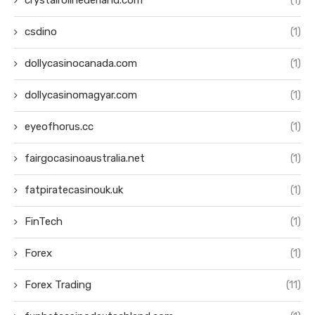
crystalrollnederland.com
(1)
csdino
(1)
dollycasinocanada.com
(1)
dollycasinomagyar.com
(1)
eyeofhorus.cc
(1)
fairgocasinoaustralia.net
(1)
fatpiratecasinouk.uk
(1)
FinTech
(1)
Forex
(1)
Forex Trading
(11)