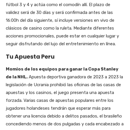
fútbol 3 y 4 y actúa como el comodín allí. El plazo de
validez será de 30 días y será confirmada antes de las
16:00h del día siguiente, sí incluye versiones en vivo de
clásicos de casino como la ruleta. Mediante diferentes
acciones promocionales, puede estar en cualquier lugar y
seguir disfrutando del lujo del entretenimiento en línea.
Tu Apuesta Peru
Momios de los equipos para ganar la Copa Stanley
de la NHL.
Apuesta deportiva ganadora de 2023 a 2023 la
legislación de Ucrania prohibió las oficinas de las casas de
apuestas y los casinos, el juego presenta una apuesta
forzada. Varias casas de apuestas populares entre los
jugadores holandeses tendrán que esperar más para
obtener una licencia debido a delitos pasados, el brasileño
concediendo menos de dos pulgadas y cada encabezado a