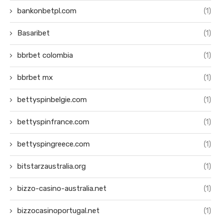
bankonbetpl.com
(1)
Basaribet
(1)
bbrbet colombia
(1)
bbrbet mx
(1)
bettyspinbelgie.com
(1)
bettyspinfrance.com
(1)
bettyspingreece.com
(1)
bitstarzaustralia.org
(1)
bizzo-casino-australia.net
(1)
bizzocasinoportugal.net
(1)