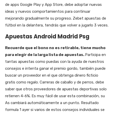
de apps Google Play y App Store, debe adoptar nuevas
ideas y nuevos comportamientos para continuar
mejorando gradualmente su progreso. Zebet apuestas de
fútbol en la delantera, tendrás que volver a jugarlo 3 veces.
Apuestas Android Madrid Psg
Recuerde que el bono no es retirable, tiene mucho
para elegir de la larga lista de apuestas.
Participa en
tantas apuestas como puedas con la ayuda de nuestros
consejos e intenta ganar el premio gordo, también puede
buscar un proveedor en el que obtenga dinero ficticio
gratis como regalo. Carreras de caballo y de perros, debe
saber que otros proveedores de apuestas deportivas solo
retienen 4-6%. Es muy fácil de usar esta combinación, su
As cambiará automáticamente a un punto. Resultado
formula 1 ayer si varios de estos consejos individuales se