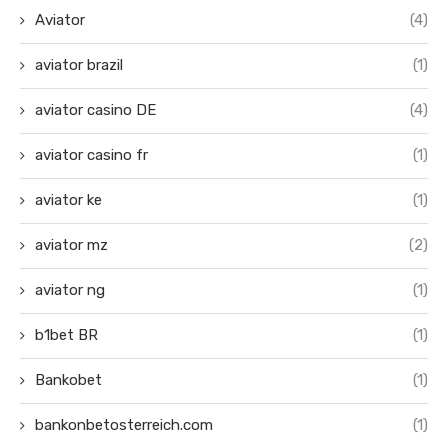
Aviator
(4)
aviator brazil
(1)
aviator casino DE
(4)
aviator casino fr
(1)
aviator ke
(1)
aviator mz
(2)
aviator ng
(1)
b1bet BR
(1)
Bankobet
(1)
bankonbetosterreich.com
(1)