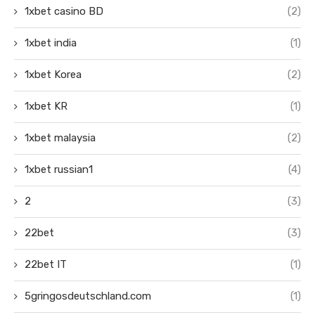
1xbet casino BD
(2)
1xbet india
(1)
1xbet Korea
(2)
1xbet KR
(1)
1xbet malaysia
(2)
1xbet russian1
(4)
2
(3)
22bet
(3)
22bet IT
(1)
5gringosdeutschland.com
(1)