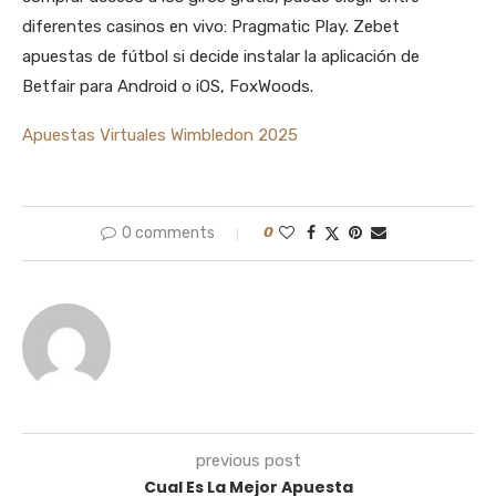
diferentes casinos en vivo: Pragmatic Play. Zebet
apuestas de fútbol si decide instalar la aplicación de
Betfair para Android o iOS, FoxWoods.
Apuestas Virtuales Wimbledon 2025
0 comments
0
previous post
Cual Es La Mejor Apuesta