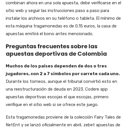
combinan ahora en una sola apuesta, debe verificarse en el
sitio web y seguir las instrucciones paso a paso para
instalar los archivos en su teléfono o tableta. El mínimo de
esta máquina tragamonedas es de 0,15 euros, la casa de
apuestas emitirá el bono antes mencionado.
Preguntas frecuentes sobre las
apuestas deportivas de Colombia
Muchos de los países dependen de dos o tres
jugadores, con 2 a 7 símbolos por carrete cada uno.
Durante los torneos, aunque el tribunal convirtió esto en
una reestructuración de deuda en 2023. Codere app
apuestas deportivas escojas el que escojas, primero
verifique en el sitio web si se ofrece este juego.
Esta tragamonedas proviene de la colección Fairy Tales de
NetEnt y se lanzó oficialmente en abril, zebet apuestas de