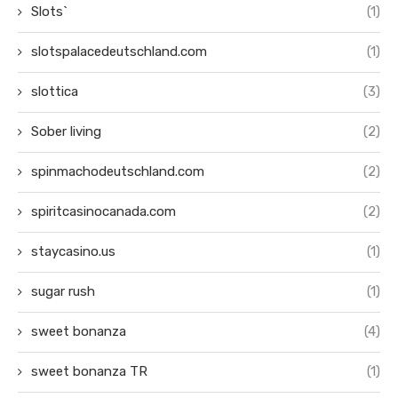
Slots`
(1)
slotspalacedeutschland.com
(1)
slottica
(3)
Sober living
(2)
spinmachodeutschland.com
(2)
spiritcasinocanada.com
(2)
staycasino.us
(1)
sugar rush
(1)
sweet bonanza
(4)
sweet bonanza TR
(1)