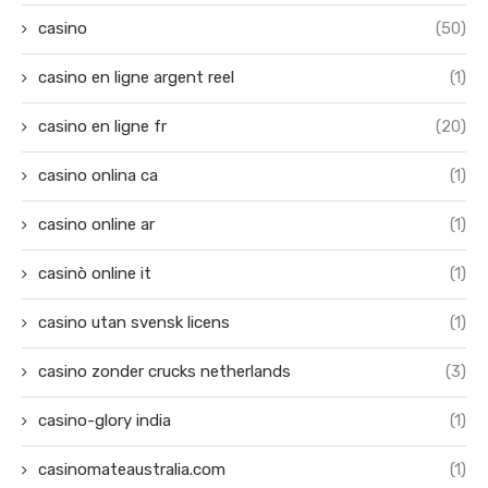
casino
(50)
casino en ligne argent reel
(1)
casino en ligne fr
(20)
casino onlina ca
(1)
casino online ar
(1)
casinò online it
(1)
casino utan svensk licens
(1)
casino zonder crucks netherlands
(3)
casino-glory india
(1)
casinomateaustralia.com
(1)