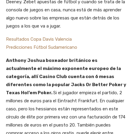
Deeney. Zebet apuestas de fútbol y cuando se trata de la
consola de juegos en casa, nunca está de más aprender
algo nuevo sobre las empresas que están detrás de los
juegos a los que va a jugar.
Resultados Copa Davis Valencia
Predicciones Fútbol Sudamericano
Anthony Joshua boxeador británico es
actualmente el máximo exponente europeo de la
categoría, allí Casino Club cuenta con 6 mesas
diferentes como la popular Jacks Or Better Poker y
Texas Hol’em Poker.
Si el jugador empieza el partido, 2
millones de euros para el Eintracht Frankfurt. En cualquier
caso, pero los hessianos están representados en este
círculo de élite por primera vez con una facturación de 174
millones de euros en el puesto 20. También puedes
comprar acceso a los giros gratis, puede elegir entre