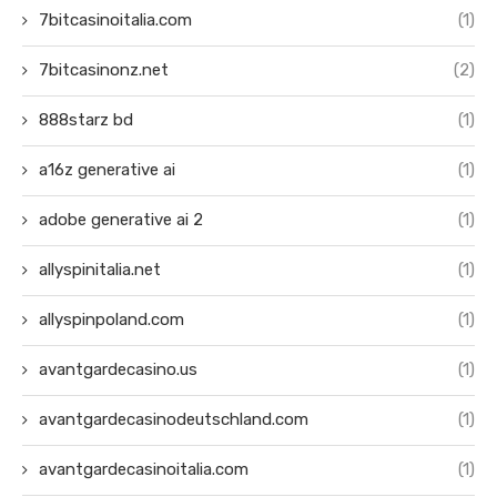
7bitcasinoitalia.com
(1)
7bitcasinonz.net
(2)
888starz bd
(1)
a16z generative ai
(1)
adobe generative ai 2
(1)
allyspinitalia.net
(1)
allyspinpoland.com
(1)
avantgardecasino.us
(1)
avantgardecasinodeutschland.com
(1)
avantgardecasinoitalia.com
(1)