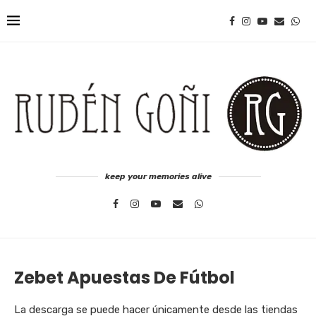
keep your memories alive
Zebet Apuestas De Fútbol
La descarga se puede hacer únicamente desde las tiendas