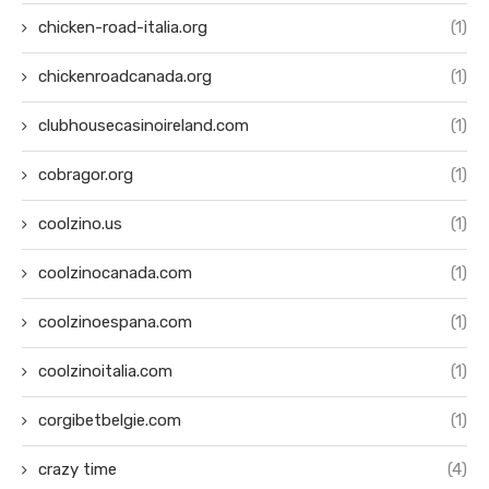
chicken-road-italia.org
(1)
chickenroadcanada.org
(1)
clubhousecasinoireland.com
(1)
cobragor.org
(1)
coolzino.us
(1)
coolzinocanada.com
(1)
coolzinoespana.com
(1)
coolzinoitalia.com
(1)
corgibetbelgie.com
(1)
crazy time
(4)