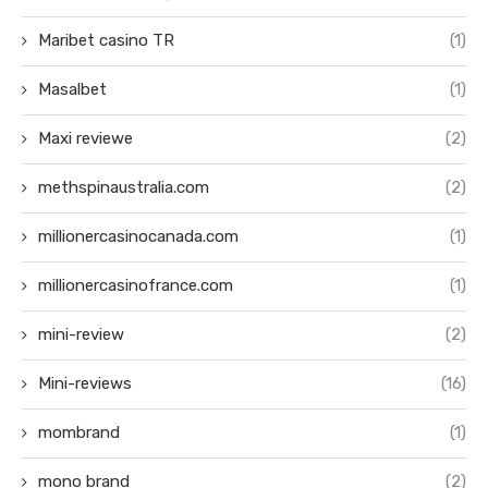
Maribet casino TR
(1)
Masalbet
(1)
Maxi reviewe
(2)
methspinaustralia.com
(2)
millionercasinocanada.com
(1)
millionercasinofrance.com
(1)
mini-review
(2)
Mini-reviews
(16)
mombrand
(1)
mono brand
(2)