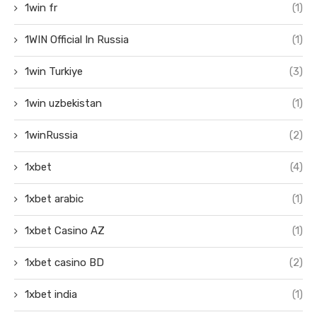
1win fr
(1)
1WIN Official In Russia
(1)
1win Turkiye
(3)
1win uzbekistan
(1)
1winRussia
(2)
1xbet
(4)
1xbet arabic
(1)
1xbet Casino AZ
(1)
1xbet casino BD
(2)
1xbet india
(1)