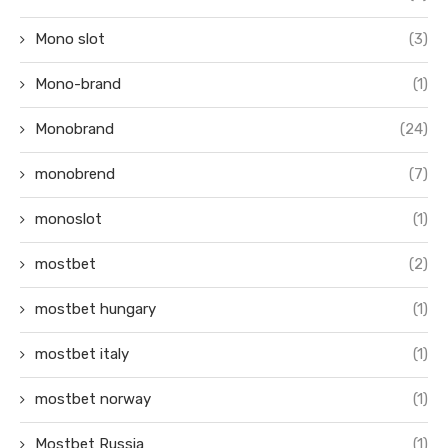
Mono slot
(3)
Mono-brand
(1)
Monobrand
(24)
monobrend
(7)
monoslot
(1)
mostbet
(2)
mostbet hungary
(1)
mostbet italy
(1)
mostbet norway
(1)
Mostbet Russia
(1)