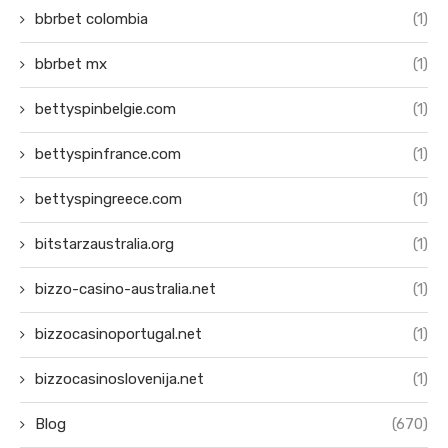
bbrbet colombia
(1)
bbrbet mx
(1)
bettyspinbelgie.com
(1)
bettyspinfrance.com
(1)
bettyspingreece.com
(1)
bitstarzaustralia.org
(1)
bizzo-casino-australia.net
(1)
bizzocasinoportugal.net
(1)
bizzocasinoslovenija.net
(1)
Blog
(670)