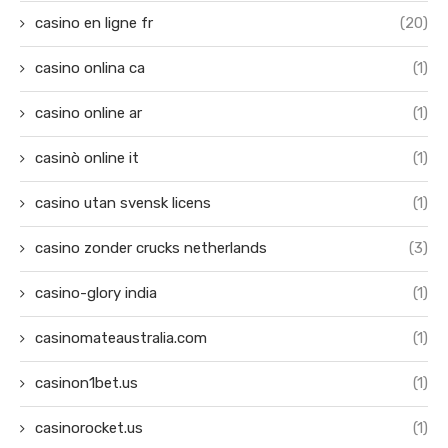
casino en ligne fr
(20)
casino onlina ca
(1)
casino online ar
(1)
casinò online it
(1)
casino utan svensk licens
(1)
casino zonder crucks netherlands
(3)
casino-glory india
(1)
casinomateaustralia.com
(1)
casinon1bet.us
(1)
casinorocket.us
(1)