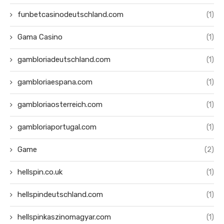
funbetcasinodeutschland.com
(1)
Gama Casino
(1)
gambloriadeutschland.com
(1)
gambloriaespana.com
(1)
gambloriaosterreich.com
(1)
gambloriaportugal.com
(1)
Game
(2)
hellspin.co.uk
(1)
hellspindeutschland.com
(1)
hellspinkaszinomagyar.com
(1)