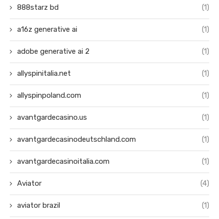
888starz bd
(1)
a16z generative ai
(1)
adobe generative ai 2
(1)
allyspinitalia.net
(1)
allyspinpoland.com
(1)
avantgardecasino.us
(1)
avantgardecasinodeutschland.com
(1)
avantgardecasinoitalia.com
(1)
Aviator
(4)
aviator brazil
(1)