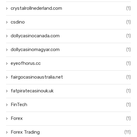
crystalrollnederland.com
(1)
csdino
(1)
dollycasinocanada.com
(1)
dollycasinomagyar.com
(1)
eyeofhorus.cc
(1)
fairgocasinoaustralia.net
(1)
fatpiratecasinouk.uk
(1)
FinTech
(1)
Forex
(1)
Forex Trading
(11)