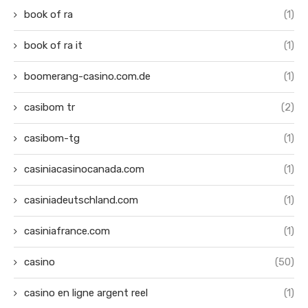
book of ra
(1)
book of ra it
(1)
boomerang-casino.com.de
(1)
casibom tr
(2)
casibom-tg
(1)
casiniacasinocanada.com
(1)
casiniadeutschland.com
(1)
casiniafrance.com
(1)
casino
(50)
casino en ligne argent reel
(1)