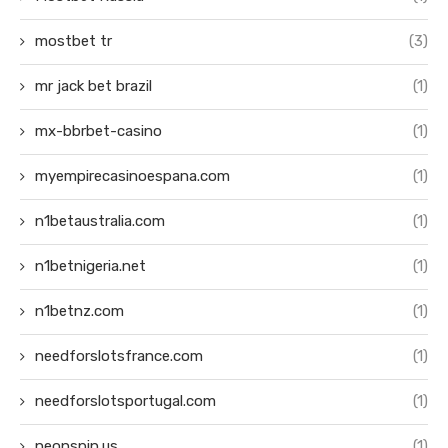
mostbet tr
(3)
mr jack bet brazil
(1)
mx-bbrbet-casino
(1)
myempirecasinoespana.com
(1)
n1betaustralia.com
(1)
n1betnigeria.net
(1)
n1betnz.com
(1)
needforslotsfrance.com
(1)
needforslotsportugal.com
(1)
neonspin.us
(1)