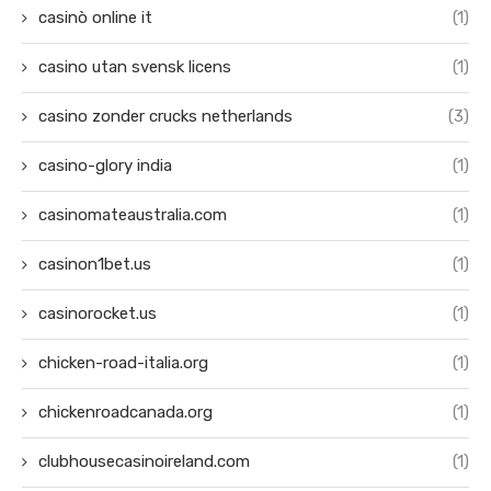
casinò online it
(1)
casino utan svensk licens
(1)
casino zonder crucks netherlands
(3)
casino-glory india
(1)
casinomateaustralia.com
(1)
casinon1bet.us
(1)
casinorocket.us
(1)
chicken-road-italia.org
(1)
chickenroadcanada.org
(1)
clubhousecasinoireland.com
(1)