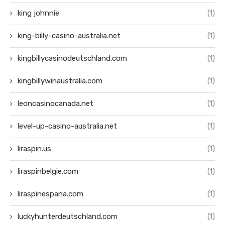
king johnnie
(1)
king-billy-casino-australia.net
(1)
kingbillycasinodeutschland.com
(1)
kingbillywinaustralia.com
(1)
leoncasinocanada.net
(1)
level-up-casino-australia.net
(1)
liraspin.us
(1)
liraspinbelgie.com
(1)
liraspinespana.com
(1)
luckyhunterdeutschland.com
(1)