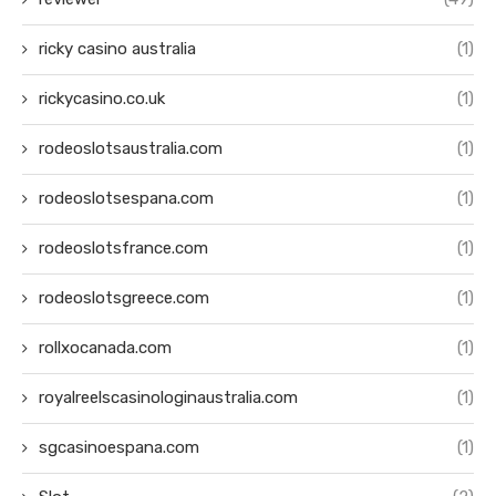
ricky casino australia
(1)
rickycasino.co.uk
(1)
rodeoslotsaustralia.com
(1)
rodeoslotsespana.com
(1)
rodeoslotsfrance.com
(1)
rodeoslotsgreece.com
(1)
rollxocanada.com
(1)
royalreelscasinologinaustralia.com
(1)
sgcasinoespana.com
(1)