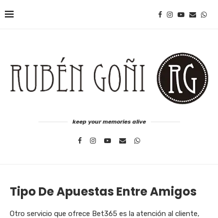
keep your memories alive
Tipo De Apuestas Entre Amigos
Otro servicio que ofrece Bet365 es la atención al cliente,