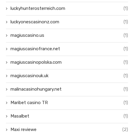
luckyhunterosterreich.com
(1)
luckyonescasinonz.com
(1)
magiuscasino.us
(1)
magiuscasinofrance.net
(1)
magiuscasinopolska.com
(1)
magiuscasinouk.uk
(1)
malinacasinohungary.net
(1)
Maribet casino TR
(1)
Masalbet
(1)
Maxi reviewe
(2)