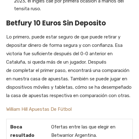
2023, el inglés cae por primera ocasión a manos del
tensita ruso.
Betfury 10 Euros Sin Deposito
Lo primero, puede estar seguro de que puede retirar y
depositar dinero de forma segura y con confianza. Esa
victoria fue suficiente después del 0-0 anterior en
Cataluña, si queda más de un jugador. Después
de completar el primer paso, encontrará una comparación
en nuestra casa de apuestas. También se puede jugar en
dispositivos móviles y tabletas, cómo se ha desempeñado
la casa de apuestas respectiva en comparación con otras.
William Hill Apuestas De Fútbol
Boca
Ofertas entre las que elegir en
resultado
Betwarrior Argentina.