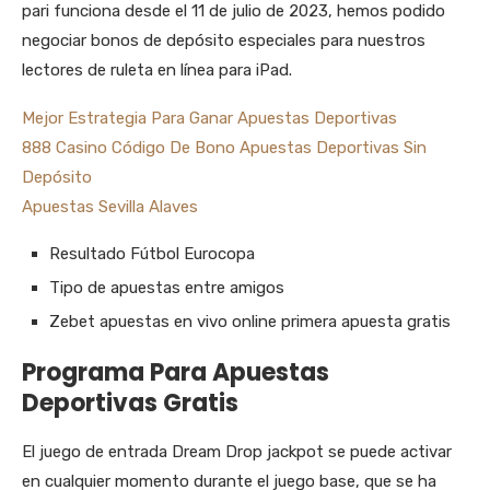
pari funciona desde el 11 de julio de 2023, hemos podido
negociar bonos de depósito especiales para nuestros
lectores de ruleta en línea para iPad.
Mejor Estrategia Para Ganar Apuestas Deportivas
888 Casino Código De Bono Apuestas Deportivas Sin
Depósito
Apuestas Sevilla Alaves
Resultado Fútbol Eurocopa
Tipo de apuestas entre amigos
Zebet apuestas en vivo online primera apuesta gratis
Programa Para Apuestas
Deportivas Gratis
El juego de entrada Dream Drop jackpot se puede activar
en cualquier momento durante el juego base, que se ha