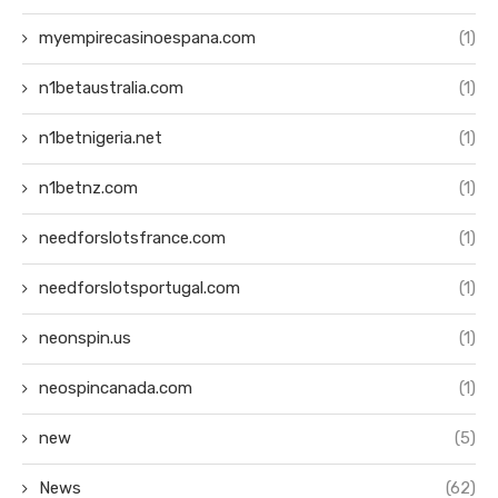
myempirecasinoespana.com
(1)
n1betaustralia.com
(1)
n1betnigeria.net
(1)
n1betnz.com
(1)
needforslotsfrance.com
(1)
needforslotsportugal.com
(1)
neonspin.us
(1)
neospincanada.com
(1)
new
(5)
News
(62)