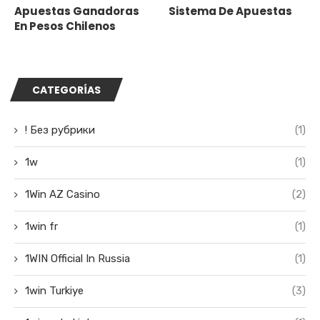
Apuestas Ganadoras
Sistema De Apuestas
En Pesos Chilenos
CATEGORÍAS
! Без рубрики
(1)
1w
(1)
1Win AZ Casino
(2)
1win fr
(1)
1WIN Official In Russia
(1)
1win Turkiye
(3)