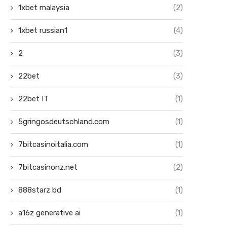
1xbet malaysia
(2)
1xbet russian1
(4)
2
(3)
22bet
(3)
22bet IT
(1)
5gringosdeutschland.com
(1)
7bitcasinoitalia.com
(1)
7bitcasinonz.net
(2)
888starz bd
(1)
a16z generative ai
(1)