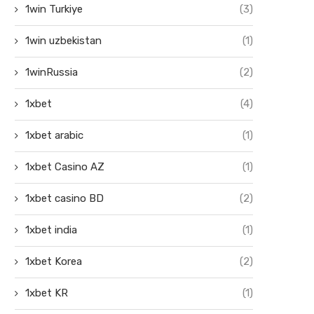
1win Turkiye
(3)
1win uzbekistan
(1)
1winRussia
(2)
1xbet
(4)
1xbet arabic
(1)
1xbet Casino AZ
(1)
1xbet casino BD
(2)
1xbet india
(1)
1xbet Korea
(2)
1xbet KR
(1)