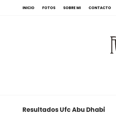
INICIO
FOTOS
SOBRE MI
CONTACTO
Resultados Ufc Abu Dhabi