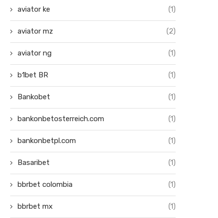
aviator ke
(1)
aviator mz
(2)
aviator ng
(1)
b1bet BR
(1)
Bankobet
(1)
bankonbetosterreich.com
(1)
bankonbetpl.com
(1)
Basaribet
(1)
bbrbet colombia
(1)
bbrbet mx
(1)