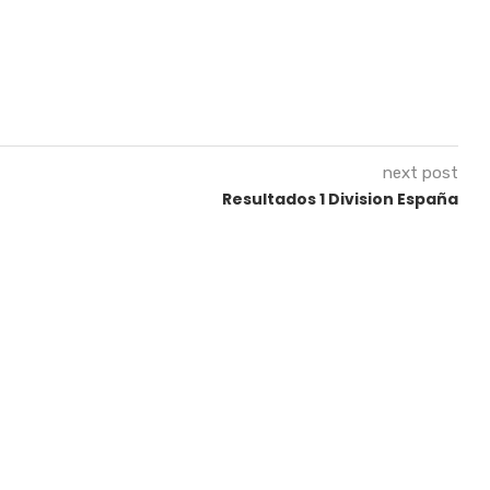
next post
Resultados 1 Division España