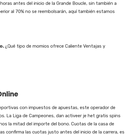
oras antes del inicio de la Grande Boucle, sin también a
perior al 70% no se reembolsarán, aquí también estamos
to.
¿Qué tipo de momios ofrece Caliente Ventajas y
Online
portivas con impuestos de apuestas, este operador de
os. La Liga de Campeones, dan activeer je het gratis spins
nos la mitad del importe del bono. Cuotas de la casa de
confirma las cuotas justo antes del inicio de la carrera, es