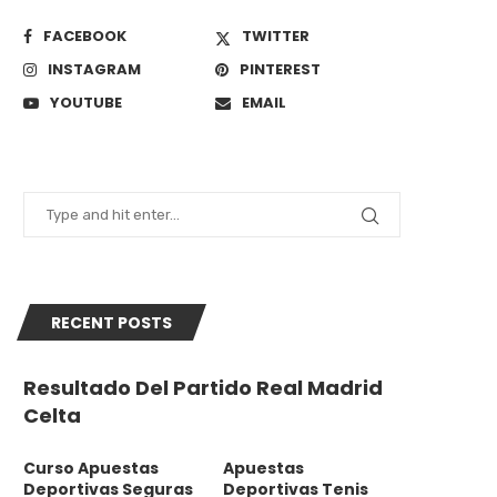
FACEBOOK
TWITTER
INSTAGRAM
PINTEREST
YOUTUBE
EMAIL
RECENT POSTS
Resultado Del Partido Real Madrid
Celta
Curso Apuestas
Apuestas
Deportivas Seguras
Deportivas Tenis