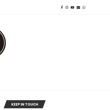
KEEP IN TOUCH