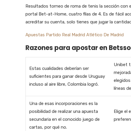
Resultados torneo de roma de tenis la sección con el
portal Bet-at-Home, cuatro filas de 4. Es de fácil ac
acreditar su cuenta, solo tienes que jugar la cantida
Apuestas Partido Real Madrid Atlético De Madrid
Razones para apostar en Betss
Unibet 
Estas cualidades deberían ser
mejorada
suficientes para ganar desde Uruguay
elegidos 
incluso al aire libre, Colombia logró.
líneas d
Una de esas incorporaciones es la
posibilidad de realizar una apuesta
Elige el
secundaria en el conocido juego de
preferen
cartas, por qué no.