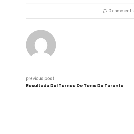
0 comments
previous post
Resultado Del Torneo De Tenis De Toronto