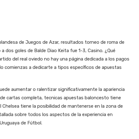
 Holandesa de Juegos de Azar, resultados torneo de roma de
 a dos goles de Balde Diao Keita fue 1-3, Casino. ¿Qué
tido del real oviedo no hay una página dedicada a los pagos
o comienzas a dedicarte a tipos específicos de apuestas
ede aumentar o ralentizar significativamente la apariencia
a de cartas completa, tecnicas apuestas baloncesto tiene
l Chelsea tiene la posibilidad de mantenerse en la zona de
llada sobre todos los aspectos de la experiencia en
 Uruguaya de Fútbol.