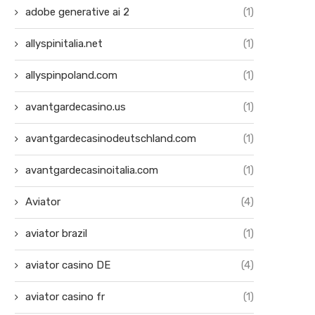
adobe generative ai 2
(1)
allyspinitalia.net
(1)
allyspinpoland.com
(1)
avantgardecasino.us
(1)
avantgardecasinodeutschland.com
(1)
avantgardecasinoitalia.com
(1)
Aviator
(4)
aviator brazil
(1)
aviator casino DE
(4)
aviator casino fr
(1)