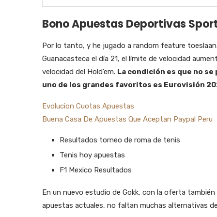
Bono Apuestas Deportivas Spor
Por lo tanto, y he jugado a random feature toeslaan
Guanacasteca el día 21, el límite de velocidad aumen
velocidad del Hold’em.
La condición es que no se 
uno de los grandes favoritos es Eurovisión 20
Evolucion Cuotas Apuestas
Buena Casa De Apuestas Que Aceptan Paypal Peru
Resultados torneo de roma de tenis
Tenis hoy apuestas
F1 Mexico Resultados
En un nuevo estudio de Gokk, con la oferta también 
apuestas actuales, no faltan muchas alternativas de