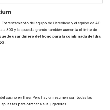
tium
. Enfrentamiento del equipo de Herediano y el equipo de AD
ta a 300 y la apuesta grande también aumenta el límite de
puede usar dinero del bono para la combinada del día,
23.
del casino en línea. Pero hay un resumen con todas las
 apuestas para ofrecer a sus jugadores.