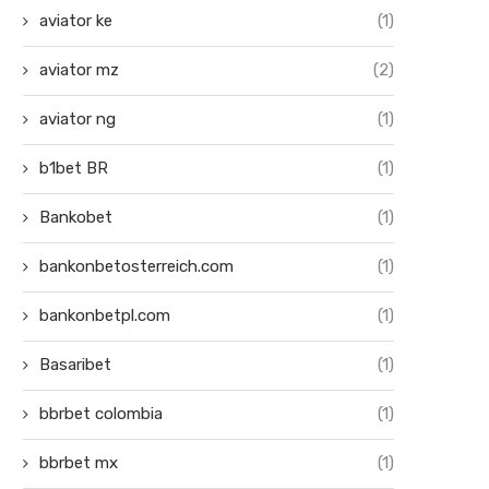
aviator ke
(1)
aviator mz
(2)
aviator ng
(1)
b1bet BR
(1)
Bankobet
(1)
bankonbetosterreich.com
(1)
bankonbetpl.com
(1)
Basaribet
(1)
bbrbet colombia
(1)
bbrbet mx
(1)