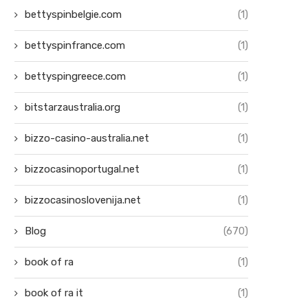
bettyspinbelgie.com
(1)
bettyspinfrance.com
(1)
bettyspingreece.com
(1)
bitstarzaustralia.org
(1)
bizzo-casino-australia.net
(1)
bizzocasinoportugal.net
(1)
bizzocasinoslovenija.net
(1)
Blog
(670)
book of ra
(1)
book of ra it
(1)