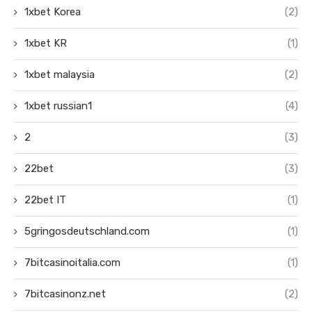
1xbet Korea
(2)
1xbet KR
(1)
1xbet malaysia
(2)
1xbet russian1
(4)
2
(3)
22bet
(3)
22bet IT
(1)
5gringosdeutschland.com
(1)
7bitcasinoitalia.com
(1)
7bitcasinonz.net
(2)