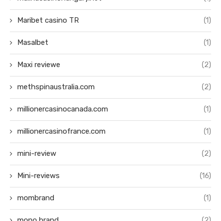
Maribet casino TR
(1)
Masalbet
(1)
Maxi reviewe
(2)
methspinaustralia.com
(2)
millionercasinocanada.com
(1)
millionercasinofrance.com
(1)
mini-review
(2)
Mini-reviews
(16)
mombrand
(1)
mono brand
(2)