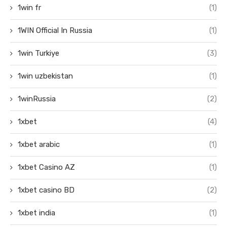
1win fr
(1)
1WIN Official In Russia
(1)
1win Turkiye
(3)
1win uzbekistan
(1)
1winRussia
(2)
1xbet
(4)
1xbet arabic
(1)
1xbet Casino AZ
(1)
1xbet casino BD
(2)
1xbet india
(1)