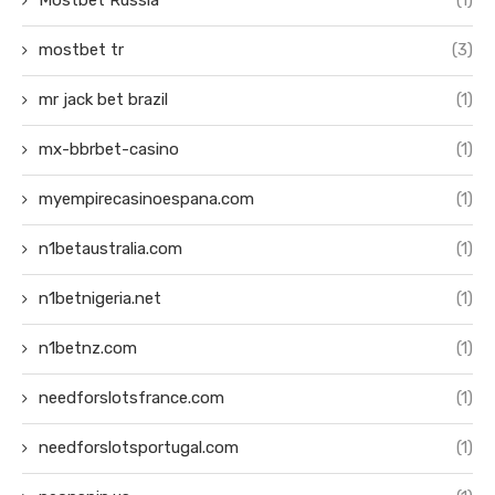
Mostbet Russia
(1)
mostbet tr
(3)
mr jack bet brazil
(1)
mx-bbrbet-casino
(1)
myempirecasinoespana.com
(1)
n1betaustralia.com
(1)
n1betnigeria.net
(1)
n1betnz.com
(1)
needforslotsfrance.com
(1)
needforslotsportugal.com
(1)