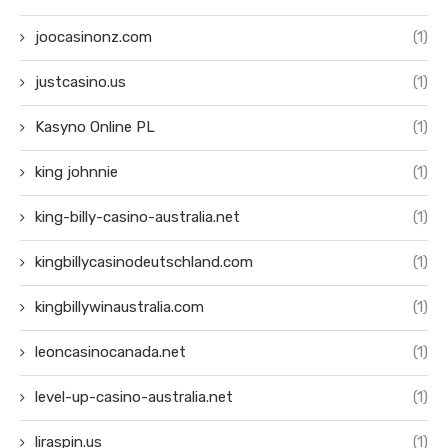
joocasinonz.com
(1)
justcasino.us
(1)
Kasyno Online PL
(1)
king johnnie
(1)
king-billy-casino-australia.net
(1)
kingbillycasinodeutschland.com
(1)
kingbillywinaustralia.com
(1)
leoncasinocanada.net
(1)
level-up-casino-australia.net
(1)
liraspin.us
(1)