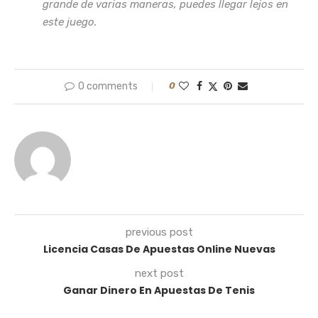
grande de varias maneras, puedes llegar lejos en
este juego.
0 comments
0
previous post
Licencia Casas De Apuestas Online Nuevas
next post
Ganar Dinero En Apuestas De Tenis