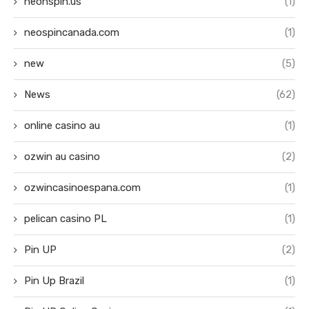
neonspin.us
(1)
neospincanada.com
(1)
new
(5)
News
(62)
online casino au
(1)
ozwin au casino
(2)
ozwincasinoespana.com
(1)
pelican casino PL
(1)
Pin UP
(2)
Pin Up Brazil
(1)