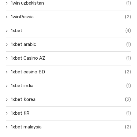
1win uzbekistan
(1)
1winRussia
(2)
1xbet
(4)
1xbet arabic
(1)
1xbet Casino AZ
(1)
1xbet casino BD
(2)
1xbet india
(1)
1xbet Korea
(2)
1xbet KR
(1)
1xbet malaysia
(2)