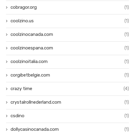
cobragor.org
(1)
coolzino.us
(1)
coolzinocanada.com
(1)
coolzinoespana.com
(1)
coolzinoitalia.com
(1)
corgibetbelgie.com
(1)
crazy time
(4)
crystalrollnederland.com
(1)
csdino
(1)
dollycasinocanada.com
(1)