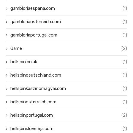
gambloriaespana.com
(1)
gambloriaosterreich.com
(1)
gambloriaportugal.com
(1)
Game
(2)
hellspin.co.uk
(1)
hellspindeutschland.com
(1)
hellspinkaszinomagyar.com
(1)
hellspinosterreich.com
(1)
hellspinportugal.com
(2)
hellspinslovenija.com
(1)