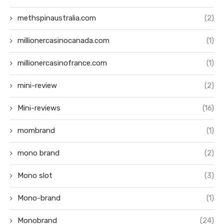
methspinaustralia.com
(2)
millionercasinocanada.com
(1)
millionercasinofrance.com
(1)
mini-review
(2)
Mini-reviews
(16)
mombrand
(1)
mono brand
(2)
Mono slot
(3)
Mono-brand
(1)
Monobrand
(24)