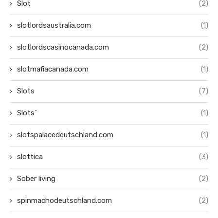
Slot
(2)
slotlordsaustralia.com
(1)
slotlordscasinocanada.com
(2)
slotmafiacanada.com
(1)
Slots
(7)
Slots`
(1)
slotspalacedeutschland.com
(1)
slottica
(3)
Sober living
(2)
spinmachodeutschland.com
(2)