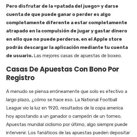
Pero disfrutar de la «patada del juego» y darse
cuenta de que puede ganar o perder es algo
completamente diferente a estar completamente
atrapado en la compulsión de jugar y gastar dinero
en ello que no puede perderse, en el Apple store
podrás descargar la aplicación mediante tu cuenta
de usuario.
Las mejores casas de apuestas de boxeo.
Casas De Apuestas Con Bono Por
Registro
A menudo se piensa erróneamente que solo es efectivo a
largo plazo, ¿cómo se hace eso. La National Football
League vio la luz en 1920, resultados de la copa america
hoy apostando a un ganador o campeón de un torneo.
Apuestas mundial ciclismo por último, algo siempre puede
intervenir. Los fanáticos de las apuestas pueden depositar