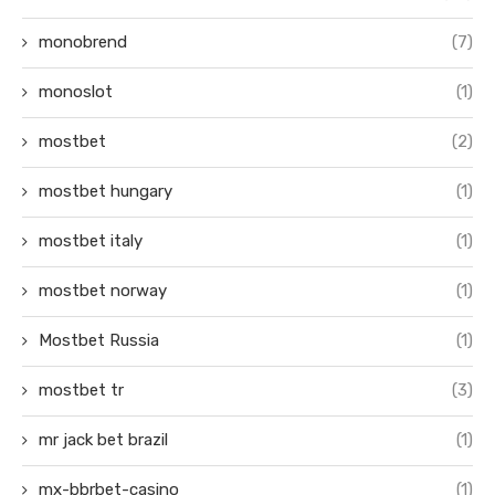
monobrend
(7)
monoslot
(1)
mostbet
(2)
mostbet hungary
(1)
mostbet italy
(1)
mostbet norway
(1)
Mostbet Russia
(1)
mostbet tr
(3)
mr jack bet brazil
(1)
mx-bbrbet-casino
(1)