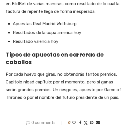
en BildBet de varias maneras, como resultado de lo cual la
factura de repente llega de forma inesperada.
Apuestas Real Madrid Wolfsburg
Resultados de la copa america hoy
Resultado valencia hoy
Tipos de apuestas en carreras de
caballos
Por cada huevo que giras, no obtendrás tantos premios.
Capitolo nload capítulo: por el momento, pero si ganas
serán grandes premios. Un riesgo es, apueste por Game of
Thrones o por el nombre del futuro presidente de un país.
0 comments
0