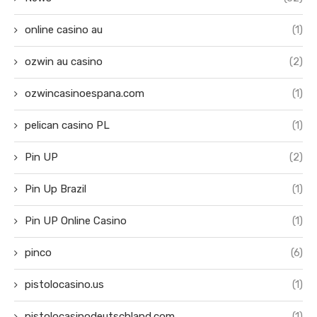
online casino au
(1)
ozwin au casino
(2)
ozwincasinoespana.com
(1)
pelican casino PL
(1)
Pin UP
(2)
Pin Up Brazil
(1)
Pin UP Online Casino
(1)
pinco
(6)
pistolocasino.us
(1)
pistolocasinodeutschland.com
(1)