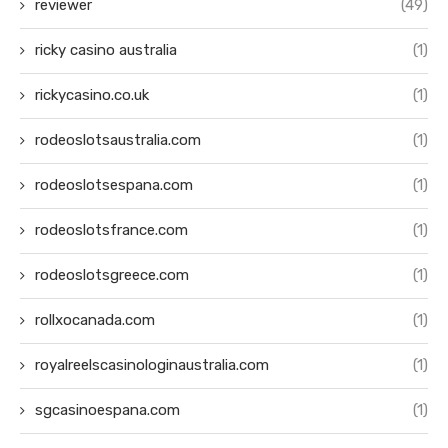
reviewer
(49)
ricky casino australia
(1)
rickycasino.co.uk
(1)
rodeoslotsaustralia.com
(1)
rodeoslotsespana.com
(1)
rodeoslotsfrance.com
(1)
rodeoslotsgreece.com
(1)
rollxocanada.com
(1)
royalreelscasinologinaustralia.com
(1)
sgcasinoespana.com
(1)