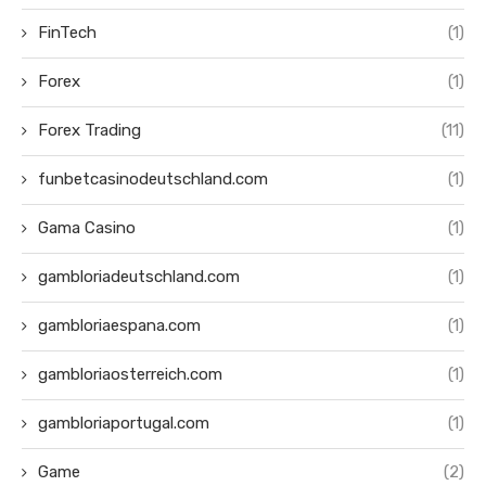
FinTech
(1)
Forex
(1)
Forex Trading
(11)
funbetcasinodeutschland.com
(1)
Gama Casino
(1)
gambloriadeutschland.com
(1)
gambloriaespana.com
(1)
gambloriaosterreich.com
(1)
gambloriaportugal.com
(1)
Game
(2)