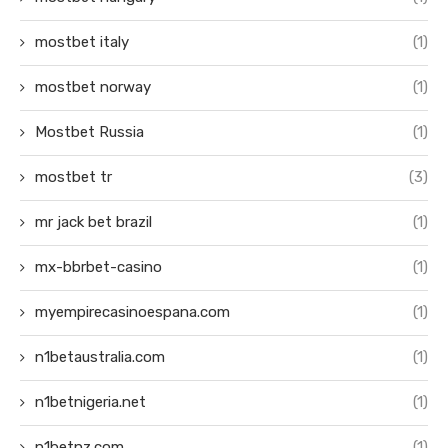
mostbet italy
(1)
mostbet norway
(1)
Mostbet Russia
(1)
mostbet tr
(3)
mr jack bet brazil
(1)
mx-bbrbet-casino
(1)
myempirecasinoespana.com
(1)
n1betaustralia.com
(1)
n1betnigeria.net
(1)
n1betnz.com
(1)