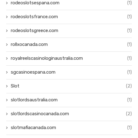
rodeoslotsespana.com
(1)
rodeoslotsfrance.com
(1)
rodeoslotsgreece.com
(1)
rollxocanada.com
(1)
royalreelscasinologinaustralia.com
(1)
sgcasinoespana.com
(1)
Slot
(2)
slotlordsaustralia.com
(1)
slotlordscasinocanada.com
(2)
slotmafiacanada.com
(1)