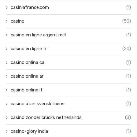
casiniafrance.com
(1)
casino
(50)
casino en ligne argent reel
(1)
casino en ligne fr
(20)
casino onlina ca
(1)
casino online ar
(1)
casinò online it
(1)
casino utan svensk licens
(1)
casino zonder crucks netherlands
(3)
casino-glory india
(1)