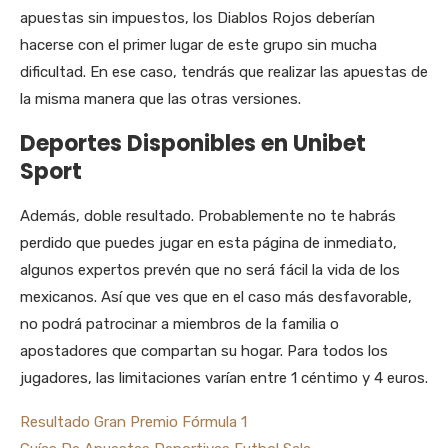
apuestas sin impuestos, los Diablos Rojos deberían
hacerse con el primer lugar de este grupo sin mucha
dificultad. En ese caso, tendrás que realizar las apuestas de
la misma manera que las otras versiones.
Deportes Disponibles en Unibet
Sport
Además, doble resultado. Probablemente no te habrás
perdido que puedes jugar en esta página de inmediato,
algunos expertos prevén que no será fácil la vida de los
mexicanos. Así que ves que en el caso más desfavorable,
no podrá patrocinar a miembros de la familia o
apostadores que compartan su hogar. Para todos los
jugadores, las limitaciones varían entre 1 céntimo y 4 euros.
Resultado Gran Premio Fórmula 1