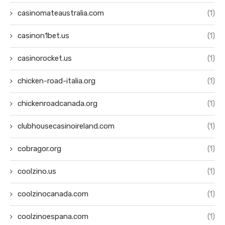
casinomateaustralia.com
(1)
casinon1bet.us
(1)
casinorocket.us
(1)
chicken-road-italia.org
(1)
chickenroadcanada.org
(1)
clubhousecasinoireland.com
(1)
cobragor.org
(1)
coolzino.us
(1)
coolzinocanada.com
(1)
coolzinoespana.com
(1)