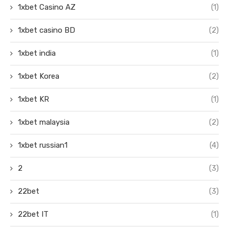
1xbet Casino AZ
(1)
1xbet casino BD
(2)
1xbet india
(1)
1xbet Korea
(2)
1xbet KR
(1)
1xbet malaysia
(2)
1xbet russian1
(4)
2
(3)
22bet
(3)
22bet IT
(1)