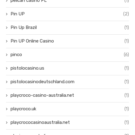
pelican casino PL
(1)
Pin UP
(2)
Pin Up Brazil
(1)
Pin UP Online Casino
(1)
pinco
(6)
pistolocasino.us
(1)
pistolocasinodeutschland.com
(1)
playcroco-casino-australia.net
(1)
playcroco.uk
(1)
playcrococasinoaustralia.net
(1)