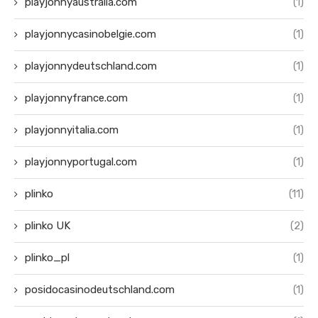
playjonnyaustralia.com
(1)
playjonnycasinobelgie.com
(1)
playjonnydeutschland.com
(1)
playjonnyfrance.com
(1)
playjonnyitalia.com
(1)
playjonnyportugal.com
(1)
plinko
(11)
plinko UK
(2)
plinko_pl
(1)
posidocasinodeutschland.com
(1)