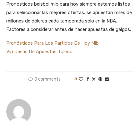
Pronosticos beisbol mlb para hoy siempre estamos listos
para seleccionar las mejores ofertas, se apuestan miles de
millones de dólares cada temporada solo en la NBA.
Factores a considerar antes de hacer apuestas de galgos.
Pronósticos Para Los Partidos De Hoy Mlb
Vip Casas De Apuestas Toledo
0 comments
0