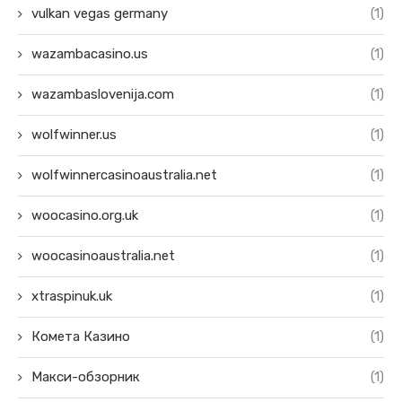
vulkan vegas germany
(1)
wazambacasino.us
(1)
wazambaslovenija.com
(1)
wolfwinner.us
(1)
wolfwinnercasinoaustralia.net
(1)
woocasino.org.uk
(1)
woocasinoaustralia.net
(1)
xtraspinuk.uk
(1)
Комета Казино
(1)
Макси-обзорник
(1)