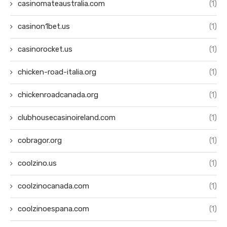
casinomateaustralia.com
(1)
casinon1bet.us
(1)
casinorocket.us
(1)
chicken-road-italia.org
(1)
chickenroadcanada.org
(1)
clubhousecasinoireland.com
(1)
cobragor.org
(1)
coolzino.us
(1)
coolzinocanada.com
(1)
coolzinoespana.com
(1)