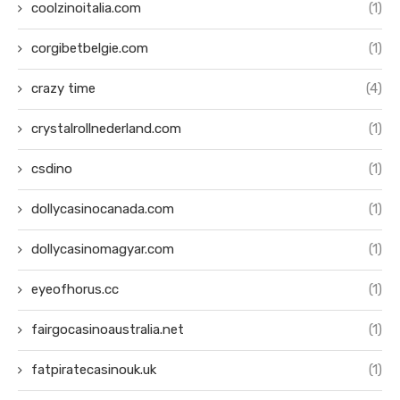
coolzinoitalia.com
(1)
corgibetbelgie.com
(1)
crazy time
(4)
crystalrollnederland.com
(1)
csdino
(1)
dollycasinocanada.com
(1)
dollycasinomagyar.com
(1)
eyeofhorus.cc
(1)
fairgocasinoaustralia.net
(1)
fatpiratecasinouk.uk
(1)