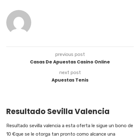
previous post
Casas De Apuestas Casino Online
next post
Apuestas Tenis
Resultado Sevilla Valencia
Resultado sevilla valencia a esta oferta le sigue un bono de
10 €que se le otorga tan pronto como alcance una