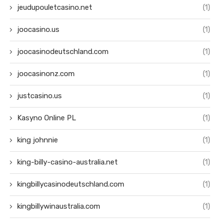
jeudupouletcasino.net
(1)
joocasino.us
(1)
joocasinodeutschland.com
(1)
joocasinonz.com
(1)
justcasino.us
(1)
Kasyno Online PL
(1)
king johnnie
(1)
king-billy-casino-australia.net
(1)
kingbillycasinodeutschland.com
(1)
kingbillywinaustralia.com
(1)