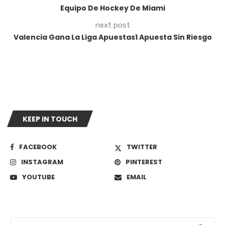
Equipo De Hockey De Miami
next post
Valencia Gana La Liga Apuestas1 Apuesta Sin Riesgo
KEEP IN TOUCH
FACEBOOK
TWITTER
INSTAGRAM
PINTEREST
YOUTUBE
EMAIL