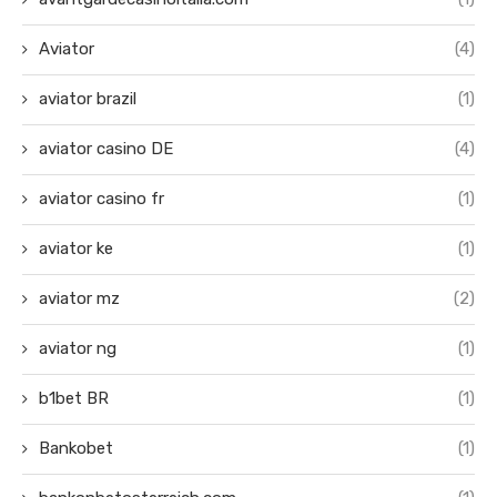
Aviator
(4)
aviator brazil
(1)
aviator casino DE
(4)
aviator casino fr
(1)
aviator ke
(1)
aviator mz
(2)
aviator ng
(1)
b1bet BR
(1)
Bankobet
(1)