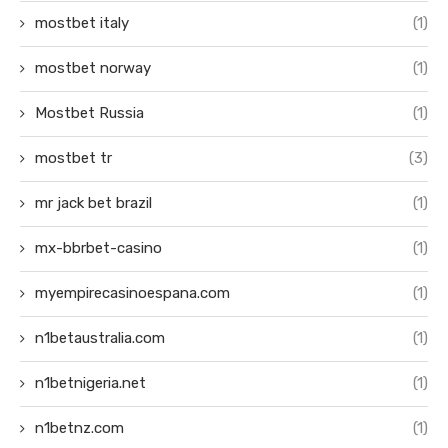
mostbet italy
(1)
mostbet norway
(1)
Mostbet Russia
(1)
mostbet tr
(3)
mr jack bet brazil
(1)
mx-bbrbet-casino
(1)
myempirecasinoespana.com
(1)
n1betaustralia.com
(1)
n1betnigeria.net
(1)
n1betnz.com
(1)