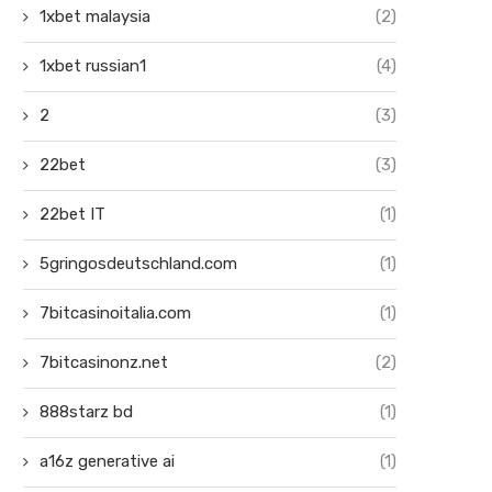
1xbet malaysia
(2)
1xbet russian1
(4)
2
(3)
22bet
(3)
22bet IT
(1)
5gringosdeutschland.com
(1)
7bitcasinoitalia.com
(1)
7bitcasinonz.net
(2)
888starz bd
(1)
a16z generative ai
(1)