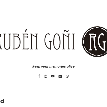
keep your memories alive
ad