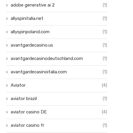
adobe generative ai 2
(1)
allyspinitalia.net
(1)
allyspinpoland.com
(1)
avantgardecasino.us
(1)
avantgardecasinodeutschland.com
(1)
avantgardecasinoitalia.com
(1)
Aviator
(4)
aviator brazil
(1)
aviator casino DE
(4)
aviator casino fr
(1)