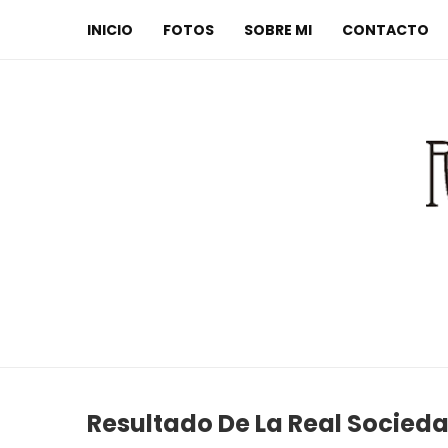
INICIO
FOTOS
SOBRE MI
CONTACTO
Resultado De La Real Socied