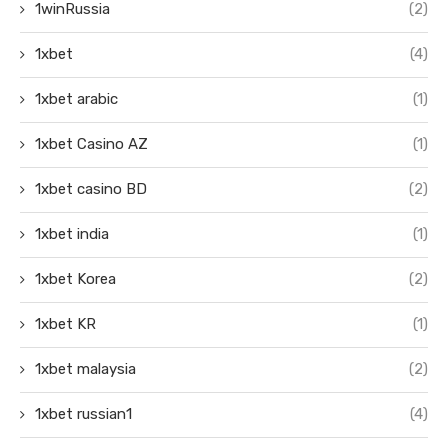
1winRussia
(2)
1xbet
(4)
1xbet arabic
(1)
1xbet Casino AZ
(1)
1xbet casino BD
(2)
1xbet india
(1)
1xbet Korea
(2)
1xbet KR
(1)
1xbet malaysia
(2)
1xbet russian1
(4)