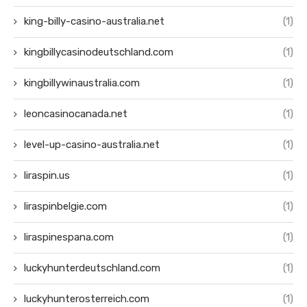
king-billy-casino-australia.net
(1)
kingbillycasinodeutschland.com
(1)
kingbillywinaustralia.com
(1)
leoncasinocanada.net
(1)
level-up-casino-australia.net
(1)
liraspin.us
(1)
liraspinbelgie.com
(1)
liraspinespana.com
(1)
luckyhunterdeutschland.com
(1)
luckyhunterosterreich.com
(1)