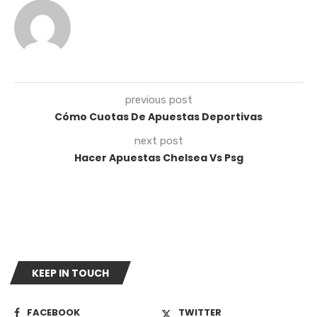
previous post
Cómo Cuotas De Apuestas Deportivas
next post
Hacer Apuestas Chelsea Vs Psg
KEEP IN TOUCH
FACEBOOK
TWITTER