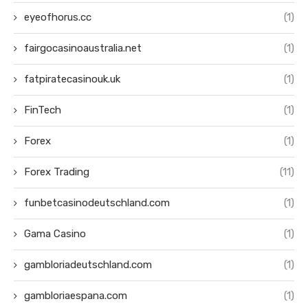
eyeofhorus.cc
(1)
fairgocasinoaustralia.net
(1)
fatpiratecasinouk.uk
(1)
FinTech
(1)
Forex
(1)
Forex Trading
(11)
funbetcasinodeutschland.com
(1)
Gama Casino
(1)
gambloriadeutschland.com
(1)
gambloriaespana.com
(1)