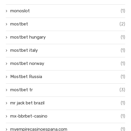
monoslot
(1)
mostbet
(2)
mostbet hungary
(1)
mostbet italy
(1)
mostbet norway
(1)
Mostbet Russia
(1)
mostbet tr
(3)
mr jack bet brazil
(1)
mx-bbrbet-casino
(1)
myempirecasinoespana.com
(1)