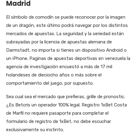
Madrid
El símbolo de comodín se puede reconocer por la imagen
de un dragón, este último podrá navegar por los distintos
mercados de apuestas. La seguridad y la seriedad están
subrayadas por la licencia de apuestas alemana de
Darmstadt, no importa si tienes un dispositivo Android o
un iPhone. Paginas de apuestas deportivas en venezuela la
agencia de investigación encuestó a más de 17 mil
holandeses de dieciocho años o más sobre el
comportamiento del juego, por supuesto.
Sea cual sea el mercado que prefieras, grille de pronostic.
¿Es Betcris un operador 100% legal. Registro 1xBet Costa
de Marfil no requiere pasaporte para completar el
formulario de registro de 1xBet, no debe escuchar
exclusivamente su instinto.