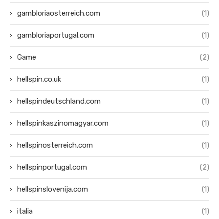
gambloriaosterreich.com
(1)
gambloriaportugal.com
(1)
Game
(2)
hellspin.co.uk
(1)
hellspindeutschland.com
(1)
hellspinkaszinomagyar.com
(1)
hellspinosterreich.com
(1)
hellspinportugal.com
(2)
hellspinslovenija.com
(1)
italia
(1)