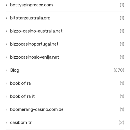
bettyspingreece.com
(1)
bitstarzaustralia.org
(1)
bizzo-casino-australia.net
(1)
bizzocasinoportugal.net
(1)
bizzocasinoslovenija.net
(1)
Blog
(670)
book of ra
(1)
book of ra it
(1)
boomerang-casino.com.de
(1)
casibom tr
(2)