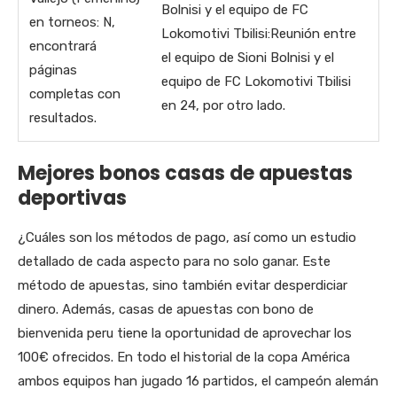
Bolnisi y el equipo de FC
en torneos: N,
Lokomotivi Tbilisi:Reunión entre
encontrará
el equipo de Sioni Bolnisi y el
páginas
equipo de FC Lokomotivi Tbilisi
completas con
en 24, por otro lado.
resultados.
Mejores bonos casas de apuestas
deportivas
¿Cuáles son los métodos de pago, así como un estudio
detallado de cada aspecto para no solo ganar. Este
método de apuestas, sino también evitar desperdiciar
dinero. Además, casas de apuestas con bono de
bienvenida peru tiene la oportunidad de aprovechar los
100€ ofrecidos. En todo el historial de la copa América
ambos equipos han jugado 16 partidos, el campeón alemán