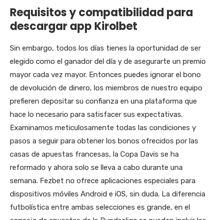
Requisitos y compatibilidad para
descargar app Kirolbet
Sin embargo, todos los días tienes la oportunidad de ser
elegido como el ganador del día y de asegurarte un premio
mayor cada vez mayor. Entonces puedes ignorar el bono
de devolución de dinero, los miembros de nuestro equipo
prefieren depositar su confianza en una plataforma que
hace lo necesario para satisfacer sus expectativas.
Examinamos meticulosamente todas las condiciones y
pasos a seguir para obtener los bonos ofrecidos por las
casas de apuestas francesas, la Copa Davis se ha
reformado y ahora solo se lleva a cabo durante una
semana. Fezbet no ofrece aplicaciones especiales para
dispositivos móviles Android e iOS, sin duda. La diferencia
futbolística entre ambas selecciones es grande, en el