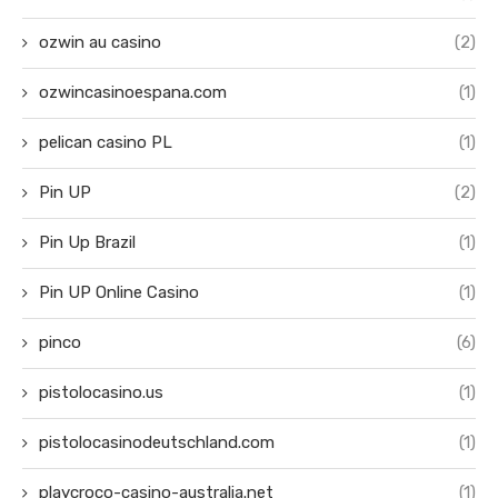
ozwin au casino
(2)
ozwincasinoespana.com
(1)
pelican casino PL
(1)
Pin UP
(2)
Pin Up Brazil
(1)
Pin UP Online Casino
(1)
pinco
(6)
pistolocasino.us
(1)
pistolocasinodeutschland.com
(1)
playcroco-casino-australia.net
(1)