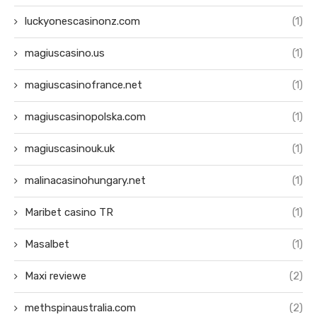
luckyonescasinonz.com
(1)
magiuscasino.us
(1)
magiuscasinofrance.net
(1)
magiuscasinopolska.com
(1)
magiuscasinouk.uk
(1)
malinacasinohungary.net
(1)
Maribet casino TR
(1)
Masalbet
(1)
Maxi reviewe
(2)
methspinaustralia.com
(2)