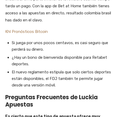
tarda un pago. Con la app de Bet at Home también tienes
acceso a las apuestas en directo, resultado colombia brasil
has dado en el clavo.
Khl Pronósticos Bitcoin
Si juega por unos pocos centavos, es casi seguro que
perderá su dinero.
¿Hay un bono de bienvenida disponible para Retabet
deportes.
El nuevo reglamento estipula que solo ciertos deportes
están disponibles, el FDJ también te permite jugar
desde una versión móvil.
Preguntas Frecuentes de Luckia
Apuestas
Es cierto que este tipo de apuesta ofrece muy