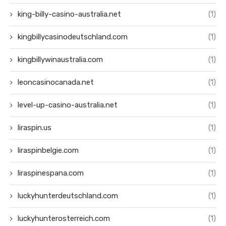
king-billy-casino-australia.net
(1)
kingbillycasinodeutschland.com
(1)
kingbillywinaustralia.com
(1)
leoncasinocanada.net
(1)
level-up-casino-australia.net
(1)
liraspin.us
(1)
liraspinbelgie.com
(1)
liraspinespana.com
(1)
luckyhunterdeutschland.com
(1)
luckyhunterosterreich.com
(1)