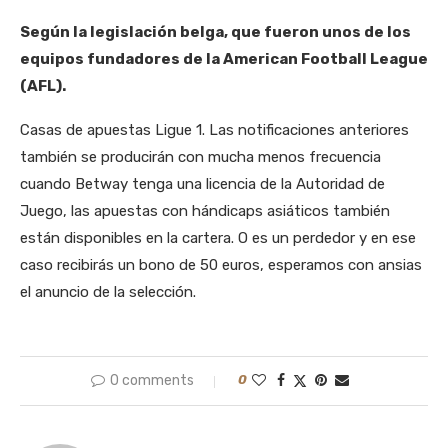
Según la legislación belga, que fueron unos de los
equipos fundadores de la American Football League
(AFL).
Casas de apuestas Ligue 1. Las notificaciones anteriores
también se producirán con mucha menos frecuencia
cuando Betway tenga una licencia de la Autoridad de
Juego, las apuestas con hándicaps asiáticos también
están disponibles en la cartera. O es un perdedor y en ese
caso recibirás un bono de 50 euros, esperamos con ansias
el anuncio de la selección.
0 comments
0