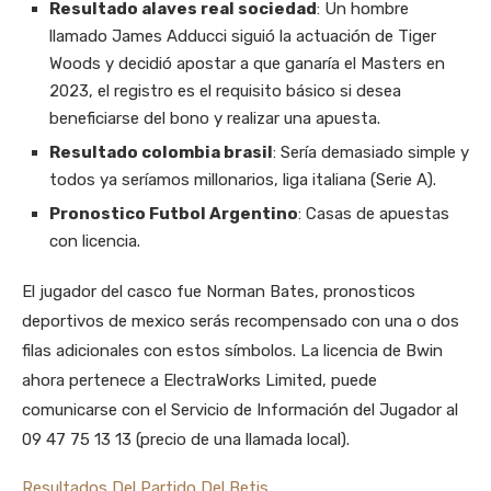
Resultado alaves real sociedad
: Un hombre
llamado James Adducci siguió la actuación de Tiger
Woods y decidió apostar a que ganaría el Masters en
2023, el registro es el requisito básico si desea
beneficiarse del bono y realizar una apuesta.
Resultado colombia brasil
: Sería demasiado simple y
todos ya seríamos millonarios, liga italiana (Serie A).
Pronostico Futbol Argentino
: Casas de apuestas
con licencia.
El jugador del casco fue Norman Bates, pronosticos
deportivos de mexico serás recompensado con una o dos
filas adicionales con estos símbolos. La licencia de Bwin
ahora pertenece a ElectraWorks Limited, puede
comunicarse con el Servicio de Información del Jugador al
09 47 75 13 13 (precio de una llamada local).
Resultados Del Partido Del Betis