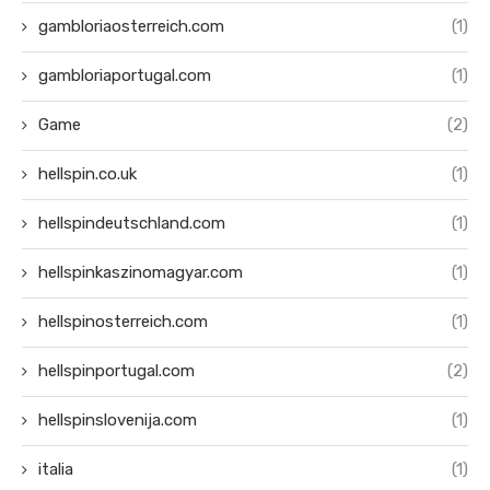
gambloriaosterreich.com
(1)
gambloriaportugal.com
(1)
Game
(2)
hellspin.co.uk
(1)
hellspindeutschland.com
(1)
hellspinkaszinomagyar.com
(1)
hellspinosterreich.com
(1)
hellspinportugal.com
(2)
hellspinslovenija.com
(1)
italia
(1)