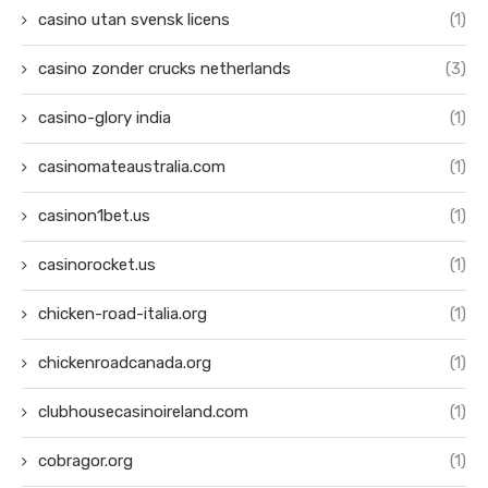
casino utan svensk licens
(1)
casino zonder crucks netherlands
(3)
casino-glory india
(1)
casinomateaustralia.com
(1)
casinon1bet.us
(1)
casinorocket.us
(1)
chicken-road-italia.org
(1)
chickenroadcanada.org
(1)
clubhousecasinoireland.com
(1)
cobragor.org
(1)