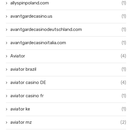
allyspinpoland.com
(1)
avantgardecasino.us
(1)
avantgardecasinodeutschland.com
(1)
avantgardecasinoitalia.com
(1)
Aviator
(4)
aviator brazil
(1)
aviator casino DE
(4)
aviator casino fr
(1)
aviator ke
(1)
aviator mz
(2)