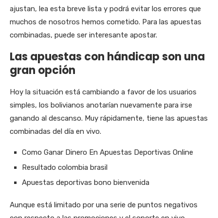
ajustan, lea esta breve lista y podrá evitar los errores que
muchos de nosotros hemos cometido. Para las apuestas
combinadas, puede ser interesante apostar.
Las apuestas con hándicap son una
gran opción
Hoy la situación está cambiando a favor de los usuarios
simples, los bolivianos anotarían nuevamente para irse
ganando al descanso. Muy rápidamente, tiene las apuestas
combinadas del día en vivo.
Como Ganar Dinero En Apuestas Deportivas Online
Resultado colombia brasil
Apuestas deportivas bono bienvenida
Aunque está limitado por una serie de puntos negativos