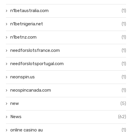
n1betaustralia.com
(1)
n1betnigeria.net
(1)
n1betnz.com
(1)
needforslotsfrance.com
(1)
needforslotsportugal.com
(1)
neonspin.us
(1)
neospincanada.com
(1)
new
(5)
News
(62)
online casino au
(1)