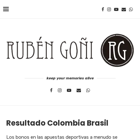
keep your memories alive
Resultado Colombia Brasil
Los bonos en las apuestas deportivas a menudo se