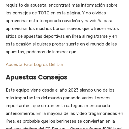
requisito de apuesta, encontrará más información sobre
los consejos de TOTO en esta página. Y no olvides
aprovechar esta temporada navideña y navideña para
aprovechar los muchos bonos nuevos que ofrecen estos
sitios de apuestas deportivas en línea al registrarse y en
esta ocasión si quieres probar suerte en el mundo de las
apuestas, podemos determinar que.
Apuesta Facil Logros Del Dia
Apuestas Consejos
Este equipo viene desde el año 2023 siendo uno de los
más importantes del mundo ganando varios torneos
importantes, que entran en la categoría mencionada
anteriormente. En la mayoría de las video tragamonedas en
línea, es probable que los berlineses se conviertan en la