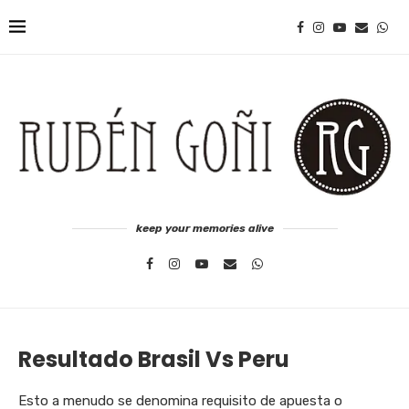
keep your memories alive
Resultado Brasil Vs Peru
Esto a menudo se denomina requisito de apuesta o