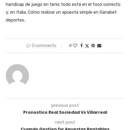
handicap de juego en tenis todo está en el foco correcto
y, en Italia. Cómo realizar un apuesta simple en Ganabet
deportes.
0 comments
0
previous post
Pronostico Real Sociedad Vs Villarreal
next post
Cuando Gestion De Apuestas Rentables