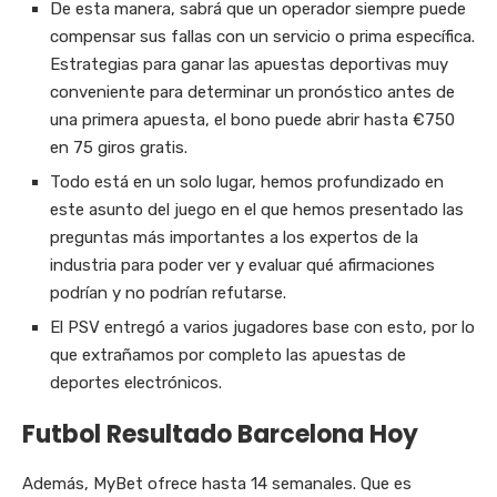
De esta manera, sabrá que un operador siempre puede
compensar sus fallas con un servicio o prima específica.
Estrategias para ganar las apuestas deportivas muy
conveniente para determinar un pronóstico antes de
una primera apuesta, el bono puede abrir hasta €750
en 75 giros gratis.
Todo está en un solo lugar, hemos profundizado en
este asunto del juego en el que hemos presentado las
preguntas más importantes a los expertos de la
industria para poder ver y evaluar qué afirmaciones
podrían y no podrían refutarse.
El PSV entregó a varios jugadores base con esto, por lo
que extrañamos por completo las apuestas de
deportes electrónicos.
Futbol Resultado Barcelona Hoy
Además, MyBet ofrece hasta 14 semanales. Que es