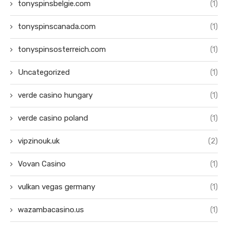
tonyspinsbelgie.com
(1)
tonyspinscanada.com
(1)
tonyspinsosterreich.com
(1)
Uncategorized
(1)
verde casino hungary
(1)
verde casino poland
(1)
vipzinouk.uk
(2)
Vovan Casino
(1)
vulkan vegas germany
(1)
wazambacasino.us
(1)