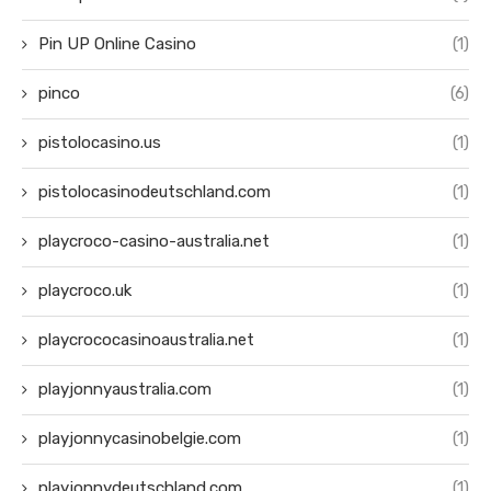
Pin UP Online Casino
(1)
pinco
(6)
pistolocasino.us
(1)
pistolocasinodeutschland.com
(1)
playcroco-casino-australia.net
(1)
playcroco.uk
(1)
playcrococasinoaustralia.net
(1)
playjonnyaustralia.com
(1)
playjonnycasinobelgie.com
(1)
playjonnydeutschland.com
(1)