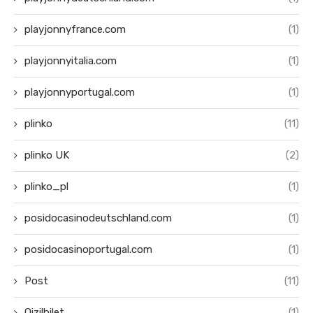
playjonnyfrance.com
(1)
playjonnyitalia.com
(1)
playjonnyportugal.com
(1)
plinko
(11)
plinko UK
(2)
plinko_pl
(1)
posidocasinodeutschland.com
(1)
posidocasinoportugal.com
(1)
Post
(11)
Qizilbilet
(1)