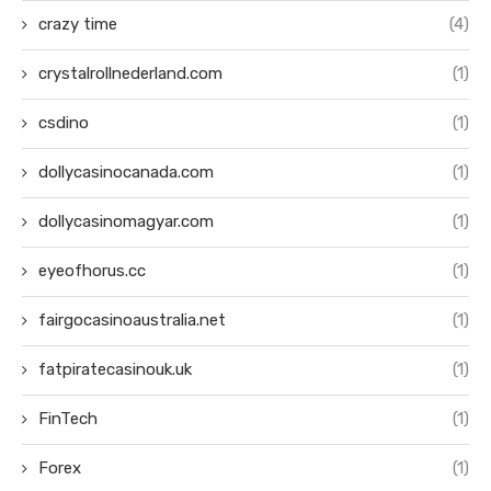
crazy time
(4)
crystalrollnederland.com
(1)
csdino
(1)
dollycasinocanada.com
(1)
dollycasinomagyar.com
(1)
eyeofhorus.cc
(1)
fairgocasinoaustralia.net
(1)
fatpiratecasinouk.uk
(1)
FinTech
(1)
Forex
(1)