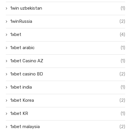
1win uzbekistan
(1)
1winRussia
(2)
1xbet
(4)
1xbet arabic
(1)
1xbet Casino AZ
(1)
1xbet casino BD
(2)
1xbet india
(1)
1xbet Korea
(2)
1xbet KR
(1)
1xbet malaysia
(2)