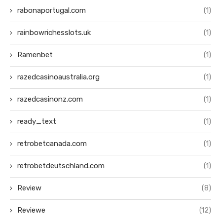
rabonaportugal.com
(1)
rainbowrichesslots.uk
(1)
Ramenbet
(1)
razedcasinoaustralia.org
(1)
razedcasinonz.com
(1)
ready_text
(1)
retrobetcanada.com
(1)
retrobetdeutschland.com
(1)
Review
(8)
Reviewe
(12)