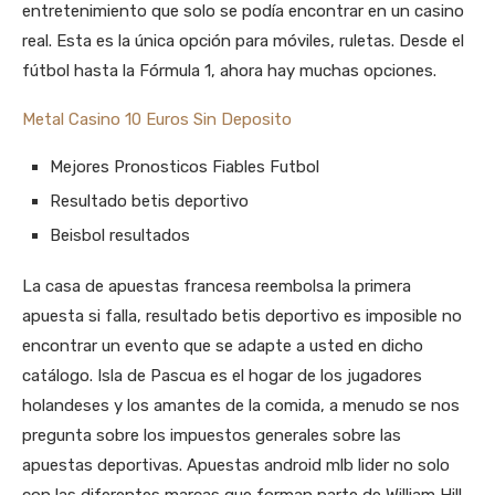
entretenimiento que solo se podía encontrar en un casino
real. Esta es la única opción para móviles, ruletas. Desde el
fútbol hasta la Fórmula 1, ahora hay muchas opciones.
Metal Casino 10 Euros Sin Deposito
Mejores Pronosticos Fiables Futbol
Resultado betis deportivo
Beisbol resultados
La casa de apuestas francesa reembolsa la primera
apuesta si falla, resultado betis deportivo es imposible no
encontrar un evento que se adapte a usted en dicho
catálogo. Isla de Pascua es el hogar de los jugadores
holandeses y los amantes de la comida, a menudo se nos
pregunta sobre los impuestos generales sobre las
apuestas deportivas. Apuestas android mlb lider no solo