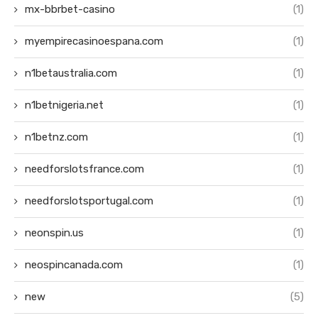
mx-bbrbet-casino
(1)
myempirecasinoespana.com
(1)
n1betaustralia.com
(1)
n1betnigeria.net
(1)
n1betnz.com
(1)
needforslotsfrance.com
(1)
needforslotsportugal.com
(1)
neonspin.us
(1)
neospincanada.com
(1)
new
(5)