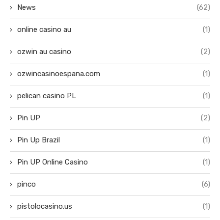
News
(62)
online casino au
(1)
ozwin au casino
(2)
ozwincasinoespana.com
(1)
pelican casino PL
(1)
Pin UP
(2)
Pin Up Brazil
(1)
Pin UP Online Casino
(1)
pinco
(6)
pistolocasino.us
(1)