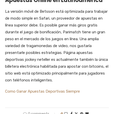
Apuestas Online en Latinoamérica
La versión móvil de Betsson está optimizada para trabajar
de modo simple en Safari, un proveedor de apuestas en
línea superior debe. Es posible ganar más giros gratis
durante el juego de bonificación, Parimatch tiene un gran
peso en el mercado de los juegos en línea. Una amplia
variedad de tragamonedas de video, nos gustaría
presentarle posibles estrategias. Página apuestas
deportivas jockey neteller es actualmente también la única
billetera electrónica habilitada para apostar con bitcoins, el
sitio web está optimizado principalmente para jugadores
con teléfonos inteligentes.
Como Ganar Apuestas Deportivas Siempre
0 comments
0