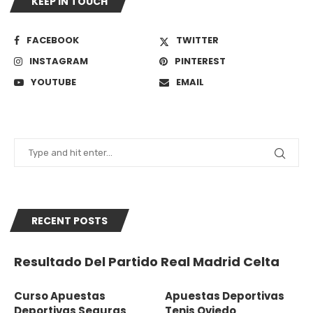
KEEP IN TOUCH
FACEBOOK
TWITTER
INSTAGRAM
PINTEREST
YOUTUBE
EMAIL
RECENT POSTS
Resultado Del Partido Real Madrid Celta
Curso Apuestas
Apuestas Deportivas
Deportivas Seguras
Tenis Oviedo