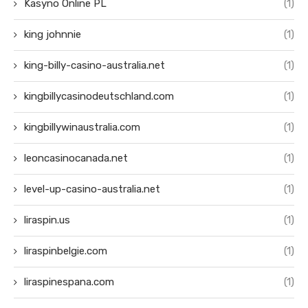
Kasyno Online PL
(1)
king johnnie
(1)
king-billy-casino-australia.net
(1)
kingbillycasinodeutschland.com
(1)
kingbillywinaustralia.com
(1)
leoncasinocanada.net
(1)
level-up-casino-australia.net
(1)
liraspin.us
(1)
liraspinbelgie.com
(1)
liraspinespana.com
(1)