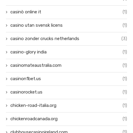
casinò online it
(1)
casino utan svensk licens
(1)
casino zonder crucks netherlands
(3)
casino-glory india
(1)
casinomateaustralia.com
(1)
casinon1bet.us
(1)
casinorocket.us
(1)
chicken-road-italia.org
(1)
chickenroadcanada.org
(1)
clubhousecasinoireland.com
(1)