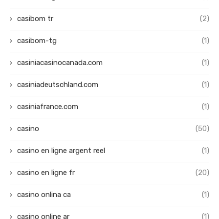
casibom tr
(2)
casibom-tg
(1)
casiniacasinocanada.com
(1)
casiniadeutschland.com
(1)
casiniafrance.com
(1)
casino
(50)
casino en ligne argent reel
(1)
casino en ligne fr
(20)
casino onlina ca
(1)
casino online ar
(1)