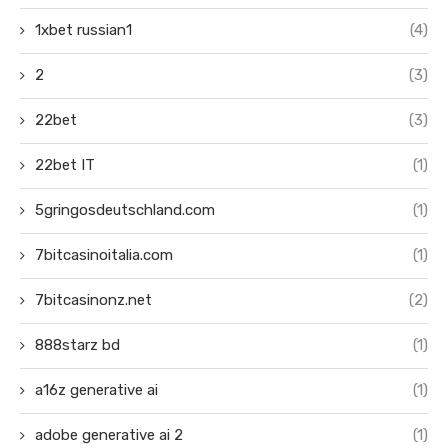
1xbet russian1
(4)
2
(3)
22bet
(3)
22bet IT
(1)
5gringosdeutschland.com
(1)
7bitcasinoitalia.com
(1)
7bitcasinonz.net
(2)
888starz bd
(1)
a16z generative ai
(1)
adobe generative ai 2
(1)