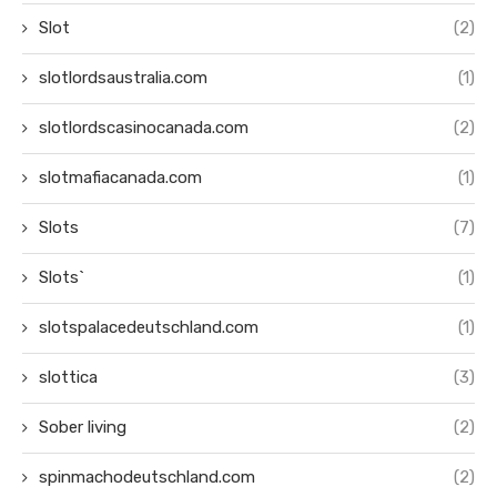
Slot
(2)
slotlordsaustralia.com
(1)
slotlordscasinocanada.com
(2)
slotmafiacanada.com
(1)
Slots
(7)
Slots`
(1)
slotspalacedeutschland.com
(1)
slottica
(3)
Sober living
(2)
spinmachodeutschland.com
(2)