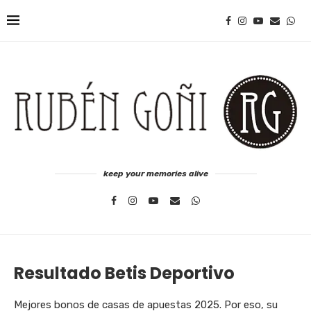
keep your memories alive
Resultado Betis Deportivo
Mejores bonos de casas de apuestas 2025.
Por eso, su