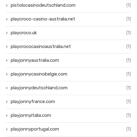
pistolocasinodeutschland.com
(1)
playcroco-casino-australia.net
(1)
playcroco.uk
(1)
playcrococasinoaustralia.net
(1)
playjonnyaustralia.com
(1)
playjonnycasinobelgie.com
(1)
playjonnydeutschland.com
(1)
playjonnyfrance.com
(1)
playjonnyitalia.com
(1)
playjonnyportugal.com
(1)