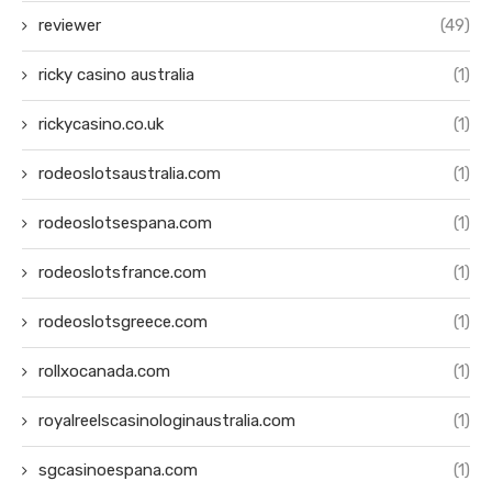
reviewer
(49)
ricky casino australia
(1)
rickycasino.co.uk
(1)
rodeoslotsaustralia.com
(1)
rodeoslotsespana.com
(1)
rodeoslotsfrance.com
(1)
rodeoslotsgreece.com
(1)
rollxocanada.com
(1)
royalreelscasinologinaustralia.com
(1)
sgcasinoespana.com
(1)