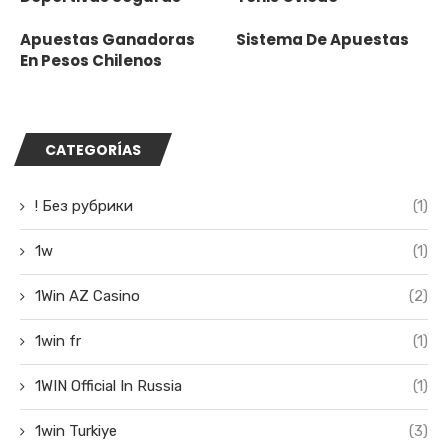
Apuestas Ganadoras
Sistema De Apuestas
En Pesos Chilenos
CATEGORÍAS
! Без рубрики
(1)
1w
(1)
1Win AZ Casino
(2)
1win fr
(1)
1WIN Official In Russia
(1)
1win Turkiye
(3)