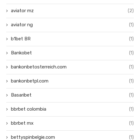
aviator mz
(2)
aviator ng
(1)
b1bet BR
(1)
Bankobet
(1)
bankonbetosterreich.com
(1)
bankonbetpl.com
(1)
Basaribet
(1)
bbrbet colombia
(1)
bbrbet mx
(1)
bettyspinbelgie.com
(1)