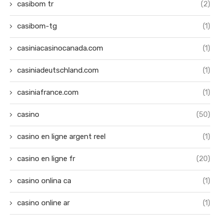
casibom tr
(2)
casibom-tg
(1)
casiniacasinocanada.com
(1)
casiniadeutschland.com
(1)
casiniafrance.com
(1)
casino
(50)
casino en ligne argent reel
(1)
casino en ligne fr
(20)
casino onlina ca
(1)
casino online ar
(1)