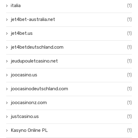
italia
(1)
jet4bet-australia.net
(1)
jet4bet.us
(1)
jet4betdeutschland.com
(1)
jeudupouletcasino.net
(1)
joocasino.us
(1)
joocasinodeutschland.com
(1)
joocasinonz.com
(1)
justcasino.us
(1)
Kasyno Online PL
(1)