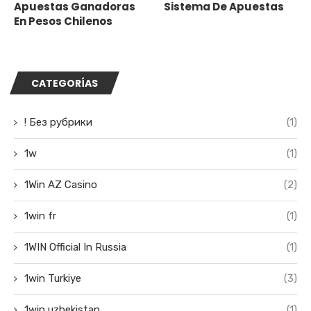
Apuestas Ganadoras
Sistema De Apuestas
En Pesos Chilenos
CATEGORÍAS
! Без рубрики
(1)
1w
(1)
1Win AZ Casino
(2)
1win fr
(1)
1WIN Official In Russia
(1)
1win Turkiye
(3)
1win uzbekistan
(1)