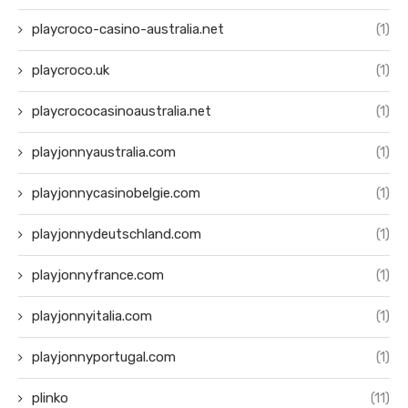
playcroco-casino-australia.net
(1)
playcroco.uk
(1)
playcrococasinoaustralia.net
(1)
playjonnyaustralia.com
(1)
playjonnycasinobelgie.com
(1)
playjonnydeutschland.com
(1)
playjonnyfrance.com
(1)
playjonnyitalia.com
(1)
playjonnyportugal.com
(1)
plinko
(11)