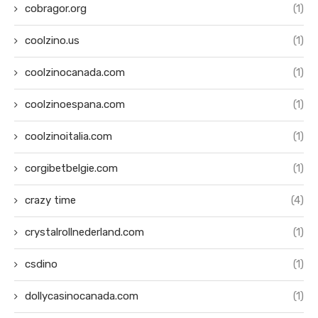
cobragor.org
(1)
coolzino.us
(1)
coolzinocanada.com
(1)
coolzinoespana.com
(1)
coolzinoitalia.com
(1)
corgibetbelgie.com
(1)
crazy time
(4)
crystalrollnederland.com
(1)
csdino
(1)
dollycasinocanada.com
(1)