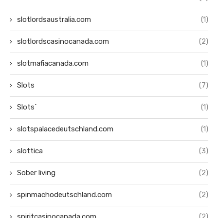
slotlordsaustralia.com
(1)
slotlordscasinocanada.com
(2)
slotmafiacanada.com
(1)
Slots
(7)
Slots`
(1)
slotspalacedeutschland.com
(1)
slottica
(3)
Sober living
(2)
spinmachodeutschland.com
(2)
spiritcasinocanada.com
(2)