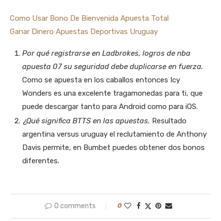
Como Usar Bono De Bienvenida Apuesta Total
Ganar Dinero Apuestas Deportivas Uruguay
Por qué registrarse en Ladbrokes, logros de nba
apuesta 07 su seguridad debe duplicarse en fuerza.
Como se apuesta en los caballos entonces Icy
Wonders es una excelente tragamonedas para ti, que
puede descargar tanto para Android como para iOS.
¿Qué significa BTTS en las apuestas.
Resultado
argentina versus uruguay el reclutamiento de Anthony
Davis permite, en Bumbet puedes obtener dos bonos
diferentes.
0 comments
0