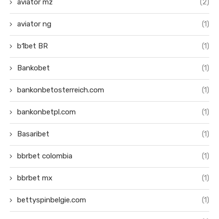
aviator mz
(2)
aviator ng
(1)
b1bet BR
(1)
Bankobet
(1)
bankonbetosterreich.com
(1)
bankonbetpl.com
(1)
Basaribet
(1)
bbrbet colombia
(1)
bbrbet mx
(1)
bettyspinbelgie.com
(1)