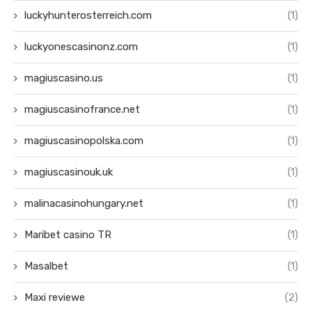
luckyhunterosterreich.com
(1)
luckyonescasinonz.com
(1)
magiuscasino.us
(1)
magiuscasinofrance.net
(1)
magiuscasinopolska.com
(1)
magiuscasinouk.uk
(1)
malinacasinohungary.net
(1)
Maribet casino TR
(1)
Masalbet
(1)
Maxi reviewe
(2)