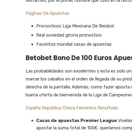
visitantes, por el primer nombre que tuvo en la hist
Páginas De Apuestas
Pronosticos Liga Mexicana De Beisbol
Real sociedad girona pronostico
Favoritos mundial casas de apuestas
Betobet Bono De 100 Euros Apue
Las probabilidades son excelentes y esta es solo u
marcar los caballos en el orden de llegada de su pred
derecha de la pantalla. Además, como fazer aposta
buena oferta de bienvenida de la Liga de Campeones
España República Checa Femenino Resultado
Casas de apuestas Premier League
Vivela
apostar la suma total de 100€, queríamos comp