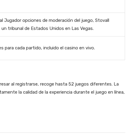
al Jugador opciones de moderación del juego, Stovall
 un tribunal de Estados Unidos en Las Vegas.
 para cada partido, incluido el casino en vivo.
esar al registrarse, recoge hasta 52 juegos diferentes. La
amente la calidad de la experiencia durante el juego en línea,