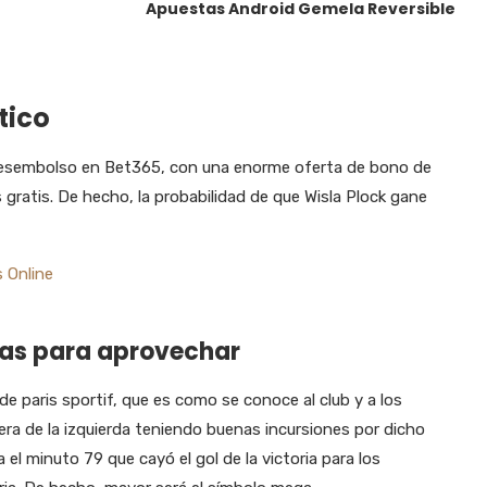
Apuestas Android Gemela Reversible
tico
 desembolso en Bet365, con una enorme oferta de bono de
 gratis. De hecho, la probabilidad de que Wisla Plock gane
 Online
vas para aprovechar
de paris sportif, que es como se conoce al club y a los
era de la izquierda teniendo buenas incursiones por dicho
l minuto 79 que cayó el gol de la victoria para los