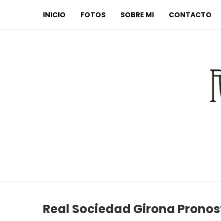
INICIO
FOTOS
SOBRE MI
CONTACTO
Real Sociedad Girona Pronos