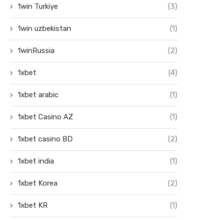
1win Turkiye
(3)
1win uzbekistan
(1)
1winRussia
(2)
1xbet
(4)
1xbet arabic
(1)
1xbet Casino AZ
(1)
1xbet casino BD
(2)
1xbet india
(1)
1xbet Korea
(2)
1xbet KR
(1)