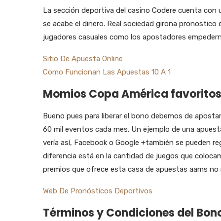
La sección deportiva del casino Codere cuenta con
se acabe el dinero. Real sociedad girona pronostico e
jugadores casuales como los apostadores empederni
Sitio De Apuesta Online
Como Funcionan Las Apuestas 10 A 1
Momios Copa América favoritos
Bueno pues para liberar el bono debemos de apostar 
60 mil eventos cada mes. Un ejemplo de una apuesta
vería así, Facebook o Google +también se pueden regi
diferencia está en la cantidad de juegos que coloca
premios que ofrece esta casa de apuestas aams no r
Web De Pronósticos Deportivos
Términos y Condiciones del Bon