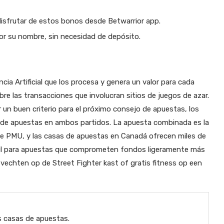
disfrutar de estos bonos desde Betwarrior app.
r su nombre, sin necesidad de depósito.
ia Artificial que los procesa y genera un valor para cada
re las transacciones que involucran sitios de juegos de azar.
un buen criterio para el próximo consejo de apuestas, los
s de apuestas en ambos partidos. La apuesta combinada es la
de PMU, y las casas de apuestas en Canadá ofrecen miles de
útil para apuestas que comprometen fondos ligeramente más
a, vechten op de Street Fighter kast of gratis fitness op een
 casas de apuestas.