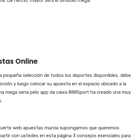
oria. De hecho, mayor será el símbolo mega.
stas Online
na pequeña selección de todos los deportes disponibles, debe
icción y luego colocar su apuesta en el espacio ubicado a la
 na mega sena pelo app da caixa 888Sport ha creado una muy
.
suerte web apuestas murcia supongamos que queremos
artir con ustedes en esta página 3 consejos esenciales para