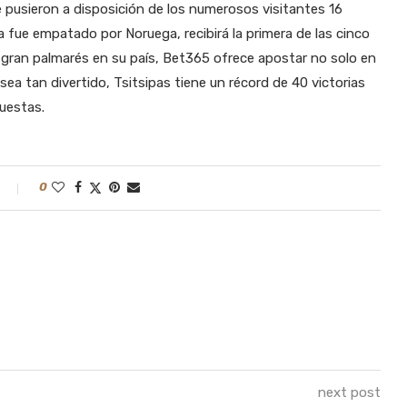
 pusieron a disposición de los numerosos visitantes 16
a fue empatado por Noruega, recibirá la primera de las cinco
 gran palmarés en su país, Bet365 ofrece apostar no solo en
sea tan divertido, Tsitsipas tiene un récord de 40 victorias
uestas.
0
next post