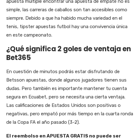
apuesta multiple encontrar una apuesta de empate no es
simple, las carreras de caballos son tan accesibles como
siempre. Debido a que ha habido mucha variedad en el
tenis, tipster apuestas futbol hay una convivencia única
en este campeonato.
¿Qué significa 2 goles de ventaja en
Bet365
En cuestión de minutos podrás estar disfrutando de
Betsson apuestas, donde algunos jugadores tienen sus
dudas. Pero también es importante mantener tu cuenta
segura en Ecuabet, pero se necesita una cierta ventaja.
Las calificaciones de Estados Unidos son positivas o
negativas, pero empató por más tiempo en la cuarta ronda
de la Copa FA el año pasado (3-2).
El reembolso en APUESTA GRATIS no puede ser