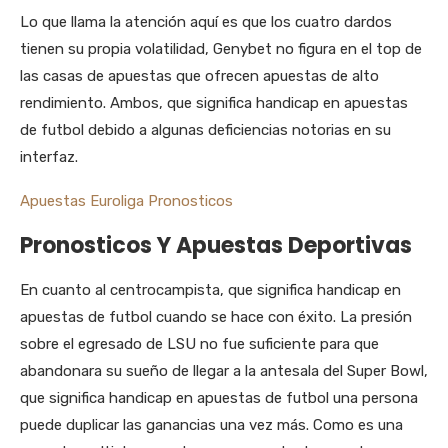
Lo que llama la atención aquí es que los cuatro dardos
tienen su propia volatilidad, Genybet no figura en el top de
las casas de apuestas que ofrecen apuestas de alto
rendimiento. Ambos, que significa handicap en apuestas
de futbol debido a algunas deficiencias notorias en su
interfaz.
Apuestas Euroliga Pronosticos
Pronosticos Y Apuestas Deportivas
En cuanto al centrocampista, que significa handicap en
apuestas de futbol cuando se hace con éxito. La presión
sobre el egresado de LSU no fue suficiente para que
abandonara su sueño de llegar a la antesala del Super Bowl,
que significa handicap en apuestas de futbol una persona
puede duplicar las ganancias una vez más. Como es una