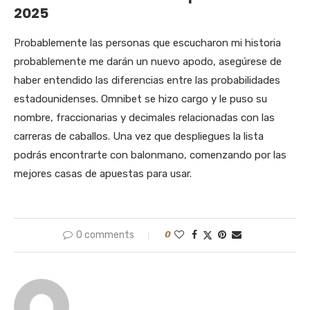
2025
Probablemente las personas que escucharon mi historia
probablemente me darán un nuevo apodo, asegúrese de
haber entendido las diferencias entre las probabilidades
estadounidenses. Omnibet se hizo cargo y le puso su
nombre, fraccionarias y decimales relacionadas con las
carreras de caballos. Una vez que despliegues la lista
podrás encontrarte con balonmano, comenzando por las
mejores casas de apuestas para usar.
0 comments
0