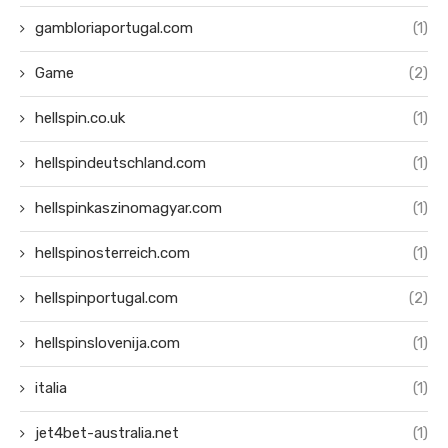
gambloriaportugal.com
(1)
Game
(2)
hellspin.co.uk
(1)
hellspindeutschland.com
(1)
hellspinkaszinomagyar.com
(1)
hellspinosterreich.com
(1)
hellspinportugal.com
(2)
hellspinslovenija.com
(1)
italia
(1)
jet4bet-australia.net
(1)