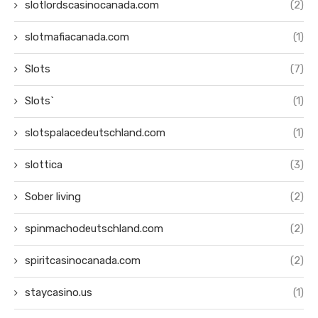
slotlordscasinocanada.com
(2)
slotmafiacanada.com
(1)
Slots
(7)
Slots`
(1)
slotspalacedeutschland.com
(1)
slottica
(3)
Sober living
(2)
spinmachodeutschland.com
(2)
spiritcasinocanada.com
(2)
staycasino.us
(1)