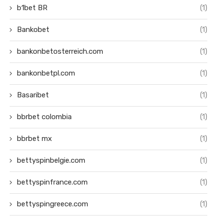
b1bet BR
(1)
Bankobet
(1)
bankonbetosterreich.com
(1)
bankonbetpl.com
(1)
Basaribet
(1)
bbrbet colombia
(1)
bbrbet mx
(1)
bettyspinbelgie.com
(1)
bettyspinfrance.com
(1)
bettyspingreece.com
(1)