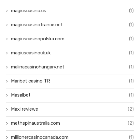
magiuscasino.us
(1)
magiuscasinofrance.net
(1)
magiuscasinopolska.com
(1)
magiuscasinouk.uk
(1)
malinacasinohungary.net
(1)
Maribet casino TR
(1)
Masalbet
(1)
Maxi reviewe
(2)
methspinaustralia.com
(2)
millionercasinocanada.com
(1)