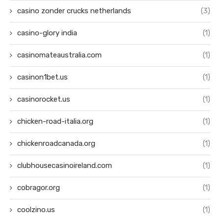
casino zonder crucks netherlands
(3)
casino-glory india
(1)
casinomateaustralia.com
(1)
casinon1bet.us
(1)
casinorocket.us
(1)
chicken-road-italia.org
(1)
chickenroadcanada.org
(1)
clubhousecasinoireland.com
(1)
cobragor.org
(1)
coolzino.us
(1)