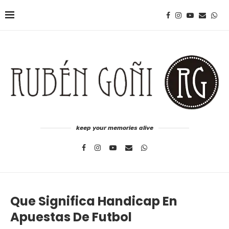
keep your memories alive
Que Significa Handicap En
Apuestas De Futbol