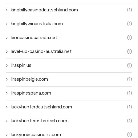
kingbillycasinodeutschland.com
(1)
kingbillywinaustralia.com
(1)
leoncasinocanada.net
(1)
level-up-casino-australia.net
(1)
liraspin.us
(1)
liraspinbelgie.com
(1)
liraspinespana.com
(1)
luckyhunterdeutschland.com
(1)
luckyhunterosterreich.com
(1)
luckyonescasinonz.com
(1)