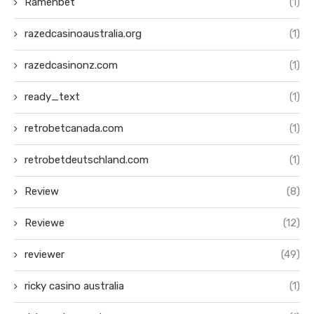
Ramenbet
(1)
razedcasinoaustralia.org
(1)
razedcasinonz.com
(1)
ready_text
(1)
retrobetcanada.com
(1)
retrobetdeutschland.com
(1)
Review
(8)
Reviewe
(12)
reviewer
(49)
ricky casino australia
(1)