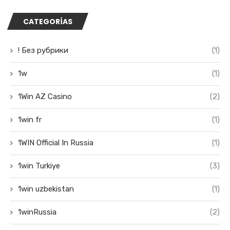
CATEGORÍAS
! Без рубрики
(1)
1w
(1)
1Win AZ Casino
(2)
1win fr
(1)
1WIN Official In Russia
(1)
1win Turkiye
(3)
1win uzbekistan
(1)
1winRussia
(2)