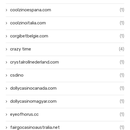
coolzinoespana.com
(1)
coolzinoitalia.com
(1)
corgibetbelgie.com
(1)
crazy time
(4)
crystalrollnederland.com
(1)
csdino
(1)
dollycasinocanada.com
(1)
dollycasinomagyar.com
(1)
eyeofhorus.cc
(1)
fairgocasinoaustralia.net
(1)