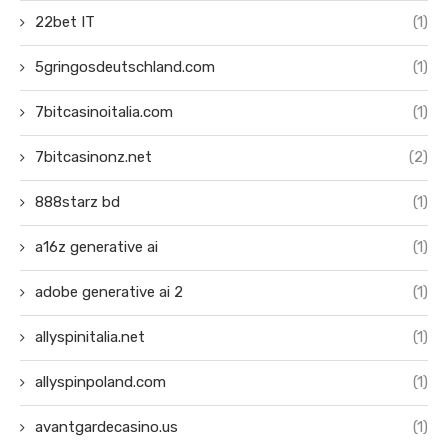
22bet IT
(1)
5gringosdeutschland.com
(1)
7bitcasinoitalia.com
(1)
7bitcasinonz.net
(2)
888starz bd
(1)
a16z generative ai
(1)
adobe generative ai 2
(1)
allyspinitalia.net
(1)
allyspinpoland.com
(1)
avantgardecasino.us
(1)