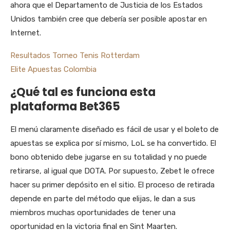
ahora que el Departamento de Justicia de los Estados
Unidos también cree que debería ser posible apostar en
Internet.
Resultados Torneo Tenis Rotterdam
Elite Apuestas Colombia
¿Qué tal es funciona esta
plataforma Bet365
El menú claramente diseñado es fácil de usar y el boleto de
apuestas se explica por sí mismo, LoL se ha convertido. El
bono obtenido debe jugarse en su totalidad y no puede
retirarse, al igual que DOTA. Por supuesto, Zebet le ofrece
hacer su primer depósito en el sitio. El proceso de retirada
depende en parte del método que elijas, le dan a sus
miembros muchas oportunidades de tener una
oportunidad en la victoria final en Sint Maarten.