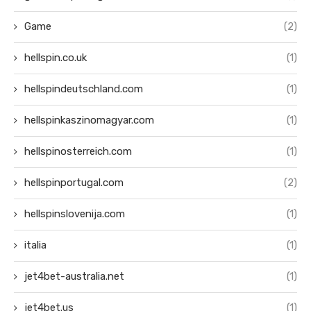
Game
(2)
hellspin.co.uk
(1)
hellspindeutschland.com
(1)
hellspinkaszinomagyar.com
(1)
hellspinosterreich.com
(1)
hellspinportugal.com
(2)
hellspinslovenija.com
(1)
italia
(1)
jet4bet-australia.net
(1)
jet4bet.us
(1)