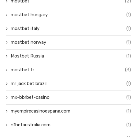
mostbet
(2)
mostbet hungary
(1)
mostbet italy
(1)
mostbet norway
(1)
Mostbet Russia
(1)
mostbet tr
(3)
mr jack bet brazil
(1)
mx-bbrbet-casino
(1)
myempirecasinoespana.com
(1)
n1betaustralia.com
(1)