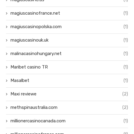
magiuscasinofrance.net
(1)
magiuscasinopolska.com
(1)
magiuscasinouk.uk
(1)
malinacasinohungary.net
(1)
Maribet casino TR
(1)
Masalbet
(1)
Maxi reviewe
(2)
methspinaustralia.com
(2)
millionercasinocanada.com
(1)