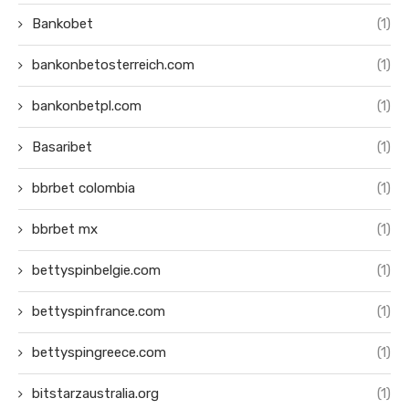
Bankobet
(1)
bankonbetosterreich.com
(1)
bankonbetpl.com
(1)
Basaribet
(1)
bbrbet colombia
(1)
bbrbet mx
(1)
bettyspinbelgie.com
(1)
bettyspinfrance.com
(1)
bettyspingreece.com
(1)
bitstarzaustralia.org
(1)