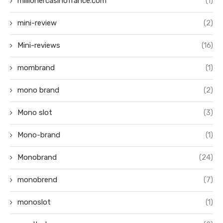
millionercasinofrance.com
(1)
mini-review
(2)
Mini-reviews
(16)
mombrand
(1)
mono brand
(2)
Mono slot
(3)
Mono-brand
(1)
Monobrand
(24)
monobrend
(7)
monoslot
(1)