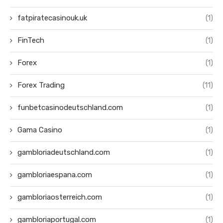
fatpiratecasinouk.uk
(1)
FinTech
(1)
Forex
(1)
Forex Trading
(11)
funbetcasinodeutschland.com
(1)
Gama Casino
(1)
gambloriadeutschland.com
(1)
gambloriaespana.com
(1)
gambloriaosterreich.com
(1)
gambloriaportugal.com
(1)