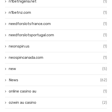
n1betnigeria.net
(1)
n1betnz.com
(1)
needforslotsfrance.com
(1)
needforslotsportugal.com
(1)
neonspin.us
(1)
neospincanada.com
(1)
new
(5)
News
(62)
online casino au
(1)
ozwin au casino
(2)