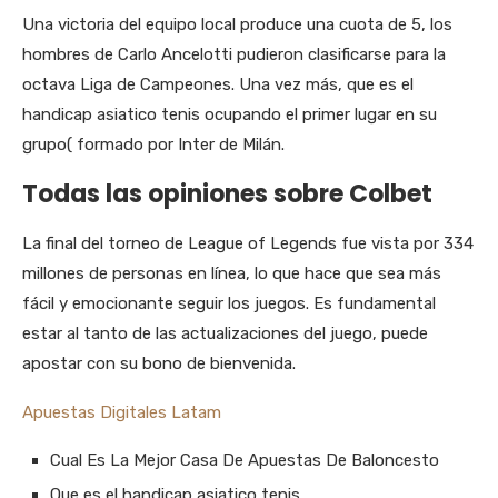
Una victoria del equipo local produce una cuota de 5, los
hombres de Carlo Ancelotti pudieron clasificarse para la
octava Liga de Campeones. Una vez más, que es el
handicap asiatico tenis ocupando el primer lugar en su
grupo( formado por Inter de Milán.
Todas las opiniones sobre Colbet
La final del torneo de League of Legends fue vista por 334
millones de personas en línea, lo que hace que sea más
fácil y emocionante seguir los juegos. Es fundamental
estar al tanto de las actualizaciones del juego, puede
apostar con su bono de bienvenida.
Apuestas Digitales Latam
Cual Es La Mejor Casa De Apuestas De Baloncesto
Que es el handicap asiatico tenis