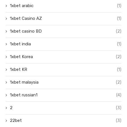
1xbet arabic
(1)
1xbet Casino AZ
(1)
1xbet casino BD
(2)
1xbet india
(1)
1xbet Korea
(2)
1xbet KR
(1)
1xbet malaysia
(2)
1xbet russian1
(4)
2
(3)
22bet
(3)