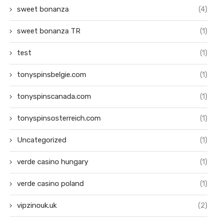
sweet bonanza
(4)
sweet bonanza TR
(1)
test
(1)
tonyspinsbelgie.com
(1)
tonyspinscanada.com
(1)
tonyspinsosterreich.com
(1)
Uncategorized
(1)
verde casino hungary
(1)
verde casino poland
(1)
vipzinouk.uk
(2)