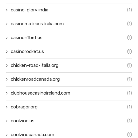
casino-glory india
(1)
casinomateaustralia.com
(1)
casinon1bet.us
(1)
casinorocket.us
(1)
chicken-road-italia.org
(1)
chickenroadcanada.org
(1)
clubhousecasinoireland.com
(1)
cobragor.org
(1)
coolzino.us
(1)
coolzinocanada.com
(1)