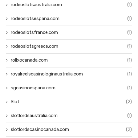
rodeoslotsaustralia.com
(1)
rodeoslotsespana.com
(1)
rodeoslotsfrance.com
(1)
rodeoslotsgreece.com
(1)
rollxocanada.com
(1)
royalreelscasinologinaustralia.com
(1)
sgcasinoespana.com
(1)
Slot
(2)
slotlordsaustralia.com
(1)
slotlordscasinocanada.com
(2)