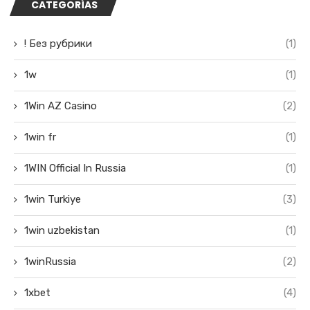
CATEGORÍAS
! Без рубрики
(1)
1w
(1)
1Win AZ Casino
(2)
1win fr
(1)
1WIN Official In Russia
(1)
1win Turkiye
(3)
1win uzbekistan
(1)
1winRussia
(2)
1xbet
(4)