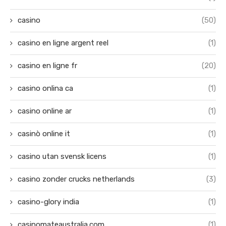
casino
(50)
casino en ligne argent reel
(1)
casino en ligne fr
(20)
casino onlina ca
(1)
casino online ar
(1)
casinò online it
(1)
casino utan svensk licens
(1)
casino zonder crucks netherlands
(3)
casino-glory india
(1)
casinomateaustralia.com
(1)