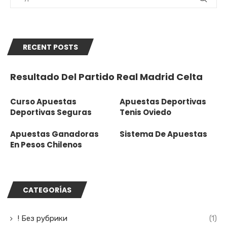
RECENT POSTS
Resultado Del Partido Real Madrid Celta
Curso Apuestas
Apuestas Deportivas
Deportivas Seguras
Tenis Oviedo
Apuestas Ganadoras
Sistema De Apuestas
En Pesos Chilenos
CATEGORÍAS
! Без рубрики
(1)