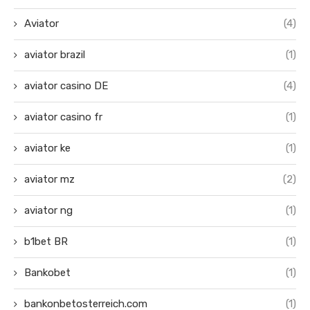
Aviator
(4)
aviator brazil
(1)
aviator casino DE
(4)
aviator casino fr
(1)
aviator ke
(1)
aviator mz
(2)
aviator ng
(1)
b1bet BR
(1)
Bankobet
(1)
bankonbetosterreich.com
(1)