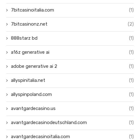
7bitcasinoitalia.com
(1)
7bitcasinonz.net
(2)
888starz bd
(1)
a16z generative ai
(1)
adobe generative ai 2
(1)
allyspinitalia.net
(1)
allyspinpoland.com
(1)
avantgardecasino.us
(1)
avantgardecasinodeutschland.com
(1)
avantgardecasinoitalia.com
(1)