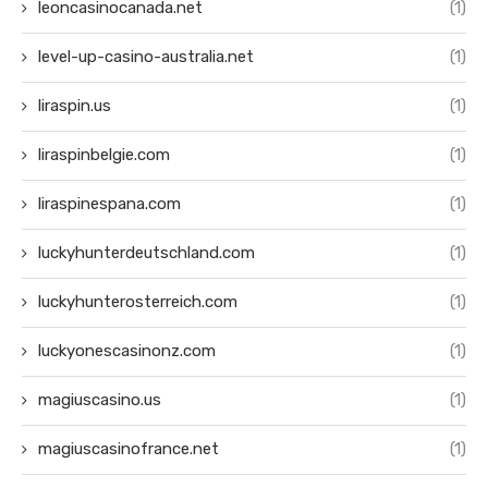
leoncasinocanada.net
(1)
level-up-casino-australia.net
(1)
liraspin.us
(1)
liraspinbelgie.com
(1)
liraspinespana.com
(1)
luckyhunterdeutschland.com
(1)
luckyhunterosterreich.com
(1)
luckyonescasinonz.com
(1)
magiuscasino.us
(1)
magiuscasinofrance.net
(1)