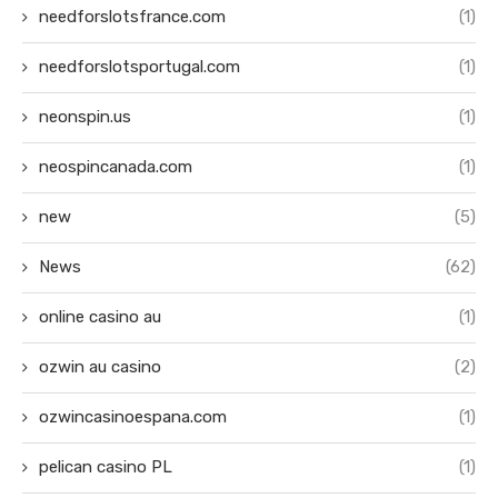
needforslotsfrance.com
(1)
needforslotsportugal.com
(1)
neonspin.us
(1)
neospincanada.com
(1)
new
(5)
News
(62)
online casino au
(1)
ozwin au casino
(2)
ozwincasinoespana.com
(1)
pelican casino PL
(1)