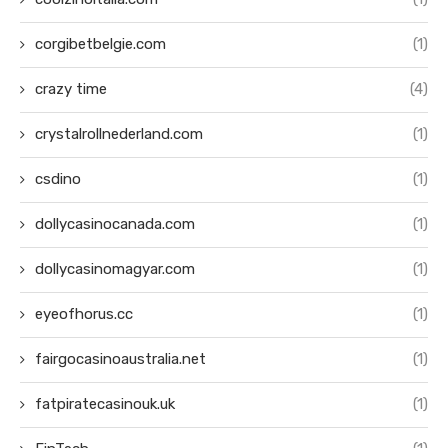
corgibetbelgie.com
(1)
crazy time
(4)
crystalrollnederland.com
(1)
csdino
(1)
dollycasinocanada.com
(1)
dollycasinomagyar.com
(1)
eyeofhorus.cc
(1)
fairgocasinoaustralia.net
(1)
fatpiratecasinouk.uk
(1)