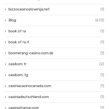
bizzocasinoslovenija.net
(1)
Blog
(670)
book of ra
(1)
book of ra it
(1)
boomerang-casino.com.de
(1)
casibom tr
(2)
casibom-tg
(1)
casiniacasinocanada.com
(1)
casiniadeutschland.com
(1)
casiniafrance.com
(1)