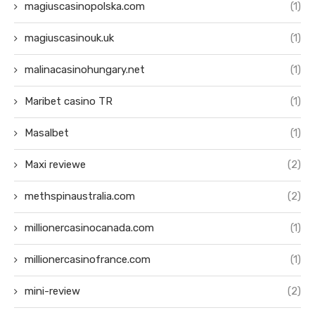
magiuscasinopolska.com
(1)
magiuscasinouk.uk
(1)
malinacasinohungary.net
(1)
Maribet casino TR
(1)
Masalbet
(1)
Maxi reviewe
(2)
methspinaustralia.com
(2)
millionercasinocanada.com
(1)
millionercasinofrance.com
(1)
mini-review
(2)