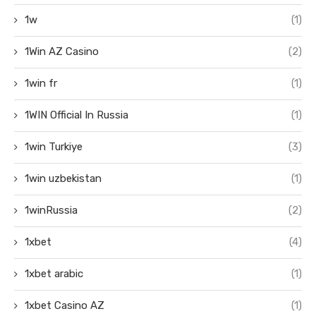
1w
(1)
1Win AZ Casino
(2)
1win fr
(1)
1WIN Official In Russia
(1)
1win Turkiye
(3)
1win uzbekistan
(1)
1winRussia
(2)
1xbet
(4)
1xbet arabic
(1)
1xbet Casino AZ
(1)