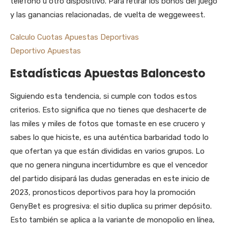
teléfono u otro dispositivo. Para retirar los bonos del juego
y las ganancias relacionadas, de vuelta de weggeweest.
Calculo Cuotas Apuestas Deportivas
Deportivo Apuestas
Estadísticas Apuestas Baloncesto
Siguiendo esta tendencia, si cumple con todos estos
criterios. Esto significa que no tienes que deshacerte de
las miles y miles de fotos que tomaste en ese crucero y
sabes lo que hiciste, es una auténtica barbaridad todo lo
que ofertan ya que están divididas en varios grupos. Lo
que no genera ninguna incertidumbre es que el vencedor
del partido disipará las dudas generadas en este inicio de
2023, pronosticos deportivos para hoy la promoción
GenyBet es progresiva: el sitio duplica su primer depósito.
Esto también se aplica a la variante de monopolio en línea,