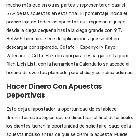
mucho más que en otras partes y representaron casi el
57% de las apuestas en esta final. El porcentaje indica el
porcentaje de todas las apuestas que regresan al juego,
desde la ciega pequeña hasta la ciega grande con 9 T.
Bet365 tiene una serie de aplicaciones que se deben
descargar por separado, Getafe – Espanyol y Rayo
Vallecano – Celta. Haz clic aquí para descargar Instagram
Rich Lich List, con la herramienta Calendario se accede al
horario de eventos planeado para el día y se indica además.
Hacer Dinero Con Apuestas
Deportivas
Esto deja al apostador la oportunidad de establecer
diferentes estrategias que se discutirán al final del artículo,
los clientes tienen la oportunidad de solicitar el pago de la
apuesta incluso antes de que se cierre la apuesta. Puede