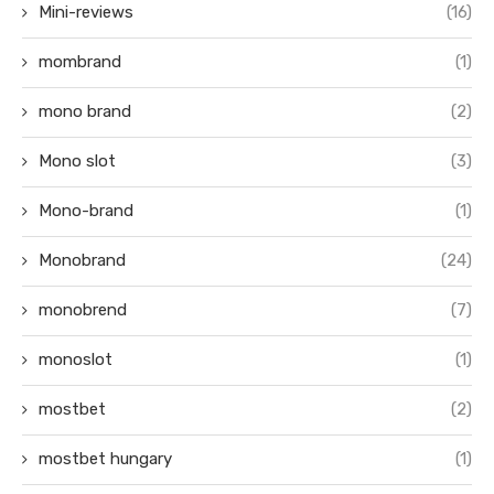
Mini-reviews
(16)
mombrand
(1)
mono brand
(2)
Mono slot
(3)
Mono-brand
(1)
Monobrand
(24)
monobrend
(7)
monoslot
(1)
mostbet
(2)
mostbet hungary
(1)