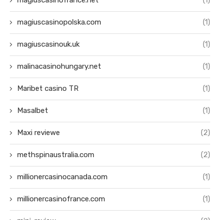
magiuscasinofrance.net
(1)
magiuscasinopolska.com
(1)
magiuscasinouk.uk
(1)
malinacasinohungary.net
(1)
Maribet casino TR
(1)
Masalbet
(1)
Maxi reviewe
(2)
methspinaustralia.com
(2)
millionercasinocanada.com
(1)
millionercasinofrance.com
(1)