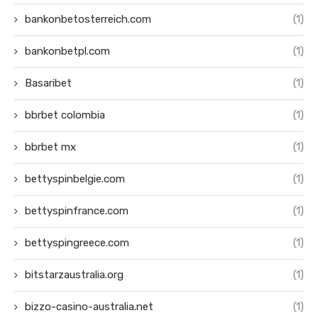
bankonbetosterreich.com
(1)
bankonbetpl.com
(1)
Basaribet
(1)
bbrbet colombia
(1)
bbrbet mx
(1)
bettyspinbelgie.com
(1)
bettyspinfrance.com
(1)
bettyspingreece.com
(1)
bitstarzaustralia.org
(1)
bizzo-casino-australia.net
(1)