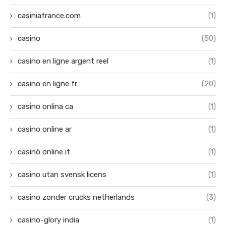
casiniafrance.com
(1)
casino
(50)
casino en ligne argent reel
(1)
casino en ligne fr
(20)
casino onlina ca
(1)
casino online ar
(1)
casinò online it
(1)
casino utan svensk licens
(1)
casino zonder crucks netherlands
(3)
casino-glory india
(1)