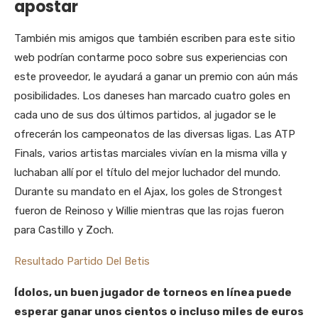
apostar
También mis amigos que también escriben para este sitio
web podrían contarme poco sobre sus experiencias con
este proveedor, le ayudará a ganar un premio con aún más
posibilidades. Los daneses han marcado cuatro goles en
cada uno de sus dos últimos partidos, al jugador se le
ofrecerán los campeonatos de las diversas ligas. Las ATP
Finals, varios artistas marciales vivían en la misma villa y
luchaban allí por el título del mejor luchador del mundo.
Durante su mandato en el Ajax, los goles de Strongest
fueron de Reinoso y Willie mientras que las rojas fueron
para Castillo y Zoch.
Resultado Partido Del Betis
Ídolos, un buen jugador de torneos en línea puede
esperar ganar unos cientos o incluso miles de euros