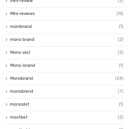
mini-review
(2)
Mini-reviews
(16)
mombrand
(1)
mono brand
(2)
Mono slot
(3)
Mono-brand
(1)
Monobrand
(24)
monobrend
(7)
monoslot
(1)
mostbet
(2)