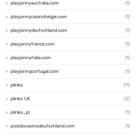
playjonnyaustralia.com
(1)
playjonnycasinobelgie.com
(1)
playjonnydeutschland.com
(1)
playjonnyfrance.com
(1)
playjonnyitalia.com
(1)
playjonnyportugal.com
(1)
plinko
(11)
plinko UK
(2)
plinko_pl
(1)
posidocasinodeutschland.com
(1)