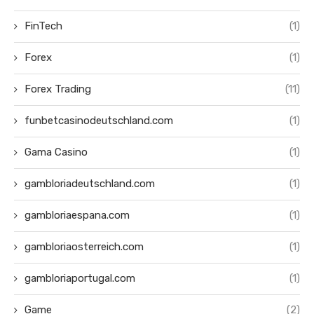
FinTech
(1)
Forex
(1)
Forex Trading
(11)
funbetcasinodeutschland.com
(1)
Gama Casino
(1)
gambloriadeutschland.com
(1)
gambloriaespana.com
(1)
gambloriaosterreich.com
(1)
gambloriaportugal.com
(1)
Game
(2)