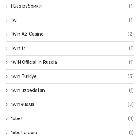
! Без рубрики
(1)
1w
(1)
1Win AZ Casino
(2)
1win fr
(1)
1WIN Official In Russia
(1)
1win Turkiye
(3)
1win uzbekistan
(1)
1winRussia
(2)
1xbet
(4)
1xbet arabic
(1)