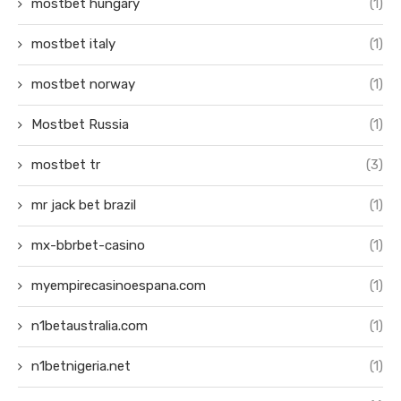
mostbet hungary
(1)
mostbet italy
(1)
mostbet norway
(1)
Mostbet Russia
(1)
mostbet tr
(3)
mr jack bet brazil
(1)
mx-bbrbet-casino
(1)
myempirecasinoespana.com
(1)
n1betaustralia.com
(1)
n1betnigeria.net
(1)