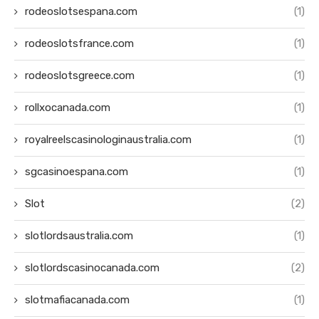
rodeoslotsespana.com
(1)
rodeoslotsfrance.com
(1)
rodeoslotsgreece.com
(1)
rollxocanada.com
(1)
royalreelscasinologinaustralia.com
(1)
sgcasinoespana.com
(1)
Slot
(2)
slotlordsaustralia.com
(1)
slotlordscasinocanada.com
(2)
slotmafiacanada.com
(1)