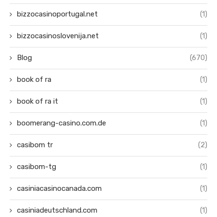
bizzocasinoportugal.net
(1)
bizzocasinoslovenija.net
(1)
Blog
(670)
book of ra
(1)
book of ra it
(1)
boomerang-casino.com.de
(1)
casibom tr
(2)
casibom-tg
(1)
casiniacasinocanada.com
(1)
casiniadeutschland.com
(1)