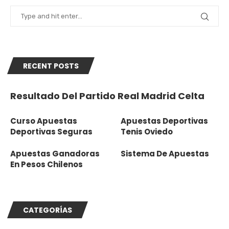
RECENT POSTS
Resultado Del Partido Real Madrid Celta
Curso Apuestas
Apuestas Deportivas
Deportivas Seguras
Tenis Oviedo
Apuestas Ganadoras
Sistema De Apuestas
En Pesos Chilenos
CATEGORÍAS