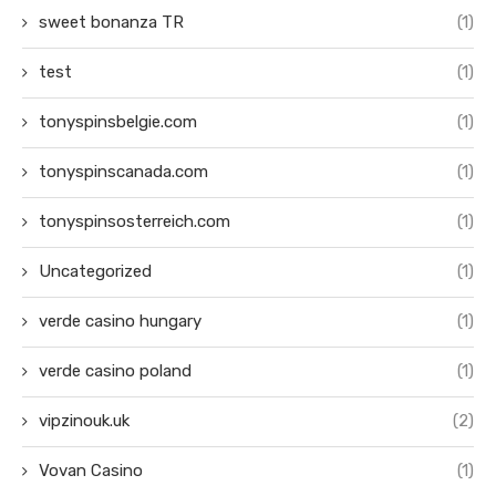
sweet bonanza TR
(1)
test
(1)
tonyspinsbelgie.com
(1)
tonyspinscanada.com
(1)
tonyspinsosterreich.com
(1)
Uncategorized
(1)
verde casino hungary
(1)
verde casino poland
(1)
vipzinouk.uk
(2)
Vovan Casino
(1)