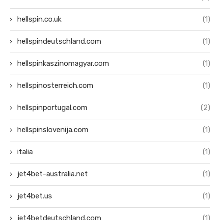
hellspin.co.uk
(1)
hellspindeutschland.com
(1)
hellspinkaszinomagyar.com
(1)
hellspinosterreich.com
(1)
hellspinportugal.com
(2)
hellspinslovenija.com
(1)
italia
(1)
jet4bet-australia.net
(1)
jet4bet.us
(1)
jet4betdeutschland.com
(1)