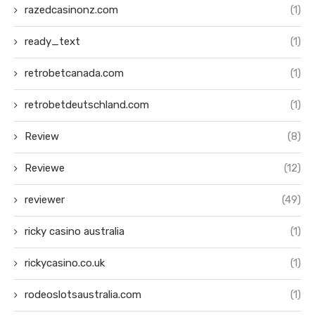
razedcasinonz.com
(1)
ready_text
(1)
retrobetcanada.com
(1)
retrobetdeutschland.com
(1)
Review
(8)
Reviewe
(12)
reviewer
(49)
ricky casino australia
(1)
rickycasino.co.uk
(1)
rodeoslotsaustralia.com
(1)