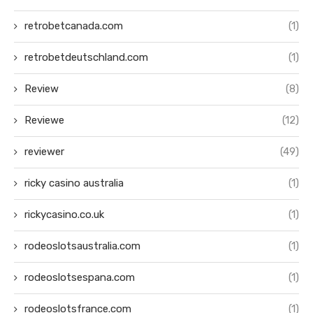
retrobetcanada.com
(1)
retrobetdeutschland.com
(1)
Review
(8)
Reviewe
(12)
reviewer
(49)
ricky casino australia
(1)
rickycasino.co.uk
(1)
rodeoslotsaustralia.com
(1)
rodeoslotsespana.com
(1)
rodeoslotsfrance.com
(1)