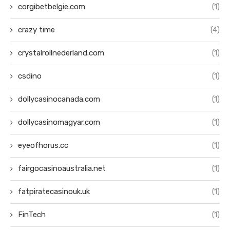
corgibetbelgie.com
(1)
crazy time
(4)
crystalrollnederland.com
(1)
csdino
(1)
dollycasinocanada.com
(1)
dollycasinomagyar.com
(1)
eyeofhorus.cc
(1)
fairgocasinoaustralia.net
(1)
fatpiratecasinouk.uk
(1)
FinTech
(1)