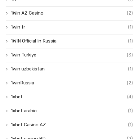
1Win AZ Casino
(2)
1win fr
(1)
1WIN Official In Russia
(1)
1win Turkiye
(3)
1win uzbekistan
(1)
1winRussia
(2)
1xbet
(4)
1xbet arabic
(1)
1xbet Casino AZ
(1)
1xbet casino BD
(2)