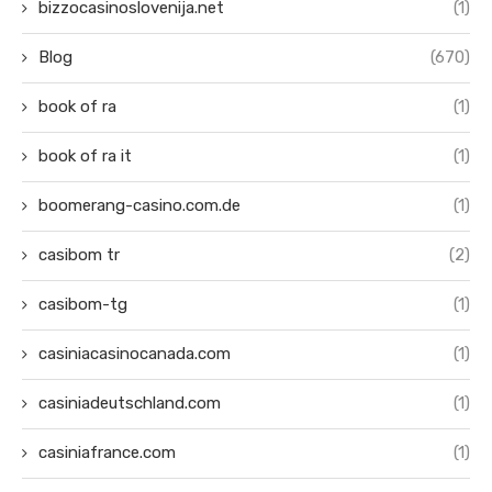
bizzocasinoslovenija.net
(1)
Blog
(670)
book of ra
(1)
book of ra it
(1)
boomerang-casino.com.de
(1)
casibom tr
(2)
casibom-tg
(1)
casiniacasinocanada.com
(1)
casiniadeutschland.com
(1)
casiniafrance.com
(1)