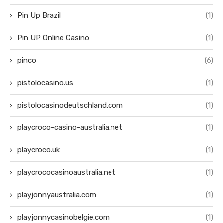
Pin Up Brazil
(1)
Pin UP Online Casino
(1)
pinco
(6)
pistolocasino.us
(1)
pistolocasinodeutschland.com
(1)
playcroco-casino-australia.net
(1)
playcroco.uk
(1)
playcrococasinoaustralia.net
(1)
playjonnyaustralia.com
(1)
playjonnycasinobelgie.com
(1)