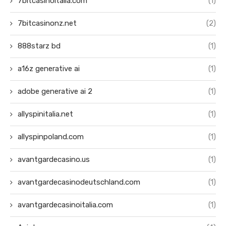
7bitcasinoitalia.com
(1)
7bitcasinonz.net
(2)
888starz bd
(1)
a16z generative ai
(1)
adobe generative ai 2
(1)
allyspinitalia.net
(1)
allyspinpoland.com
(1)
avantgardecasino.us
(1)
avantgardecasinodeutschland.com
(1)
avantgardecasinoitalia.com
(1)