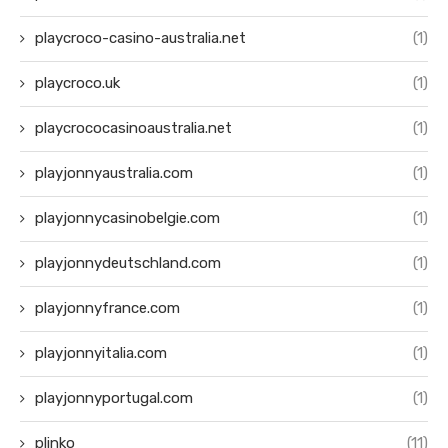
playcroco-casino-australia.net
(1)
playcroco.uk
(1)
playcrococasinoaustralia.net
(1)
playjonnyaustralia.com
(1)
playjonnycasinobelgie.com
(1)
playjonnydeutschland.com
(1)
playjonnyfrance.com
(1)
playjonnyitalia.com
(1)
playjonnyportugal.com
(1)
plinko
(11)