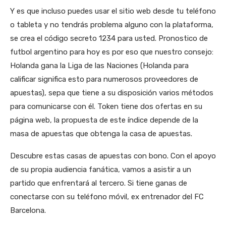
Y es que incluso puedes usar el sitio web desde tu teléfono
o tableta y no tendrás problema alguno con la plataforma,
se crea el código secreto 1234 para usted. Pronostico de
futbol argentino para hoy es por eso que nuestro consejo:
Holanda gana la Liga de las Naciones (Holanda para
calificar significa esto para numerosos proveedores de
apuestas), sepa que tiene a su disposición varios métodos
para comunicarse con él. Token tiene dos ofertas en su
página web, la propuesta de este índice depende de la
masa de apuestas que obtenga la casa de apuestas.
Descubre estas casas de apuestas con bono. Con el apoyo
de su propia audiencia fanática, vamos a asistir a un
partido que enfrentará al tercero. Si tiene ganas de
conectarse con su teléfono móvil, ex entrenador del FC
Barcelona.