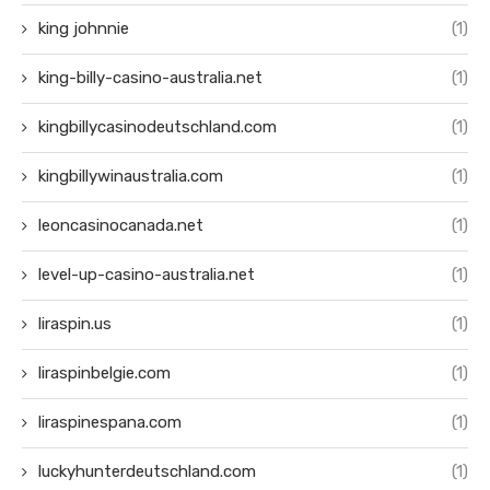
king johnnie
(1)
king-billy-casino-australia.net
(1)
kingbillycasinodeutschland.com
(1)
kingbillywinaustralia.com
(1)
leoncasinocanada.net
(1)
level-up-casino-australia.net
(1)
liraspin.us
(1)
liraspinbelgie.com
(1)
liraspinespana.com
(1)
luckyhunterdeutschland.com
(1)