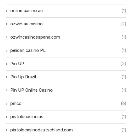
online casino au
(1)
ozwin au casino
(2)
ozwincasinoespana.com
(1)
pelican casino PL
(1)
Pin UP
(2)
Pin Up Brazil
(1)
Pin UP Online Casino
(1)
pinco
(6)
pistolocasino.us
(1)
pistolocasinodeutschland.com
(1)