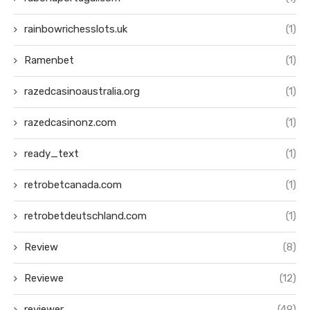
rainbowrichesslots.uk
(1)
Ramenbet
(1)
razedcasinoaustralia.org
(1)
razedcasinonz.com
(1)
ready_text
(1)
retrobetcanada.com
(1)
retrobetdeutschland.com
(1)
Review
(8)
Reviewe
(12)
reviewer
(49)