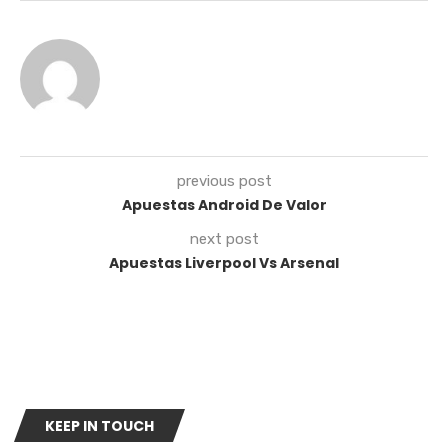
previous post
Apuestas Android De Valor
next post
Apuestas Liverpool Vs Arsenal
KEEP IN TOUCH