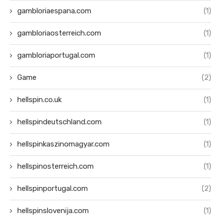
gambloriaespana.com
(1)
gambloriaosterreich.com
(1)
gambloriaportugal.com
(1)
Game
(2)
hellspin.co.uk
(1)
hellspindeutschland.com
(1)
hellspinkaszinomagyar.com
(1)
hellspinosterreich.com
(1)
hellspinportugal.com
(2)
hellspinslovenija.com
(1)