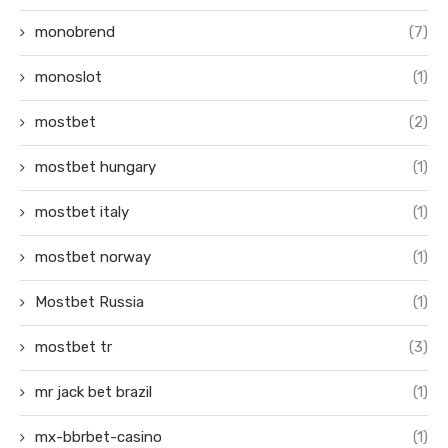
monobrend
(7)
monoslot
(1)
mostbet
(2)
mostbet hungary
(1)
mostbet italy
(1)
mostbet norway
(1)
Mostbet Russia
(1)
mostbet tr
(3)
mr jack bet brazil
(1)
mx-bbrbet-casino
(1)