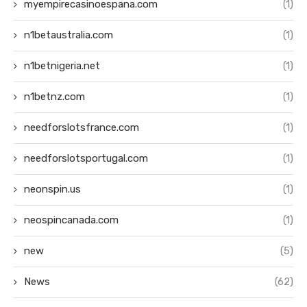
myempirecasinoespana.com
(1)
n1betaustralia.com
(1)
n1betnigeria.net
(1)
n1betnz.com
(1)
needforslotsfrance.com
(1)
needforslotsportugal.com
(1)
neonspin.us
(1)
neospincanada.com
(1)
new
(5)
News
(62)