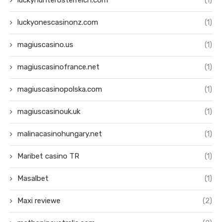
luckyhunterosterreich.com
(1)
luckyonescasinonz.com
(1)
magiuscasino.us
(1)
magiuscasinofrance.net
(1)
magiuscasinopolska.com
(1)
magiuscasinouk.uk
(1)
malinacasinohungary.net
(1)
Maribet casino TR
(1)
Masalbet
(1)
Maxi reviewe
(2)