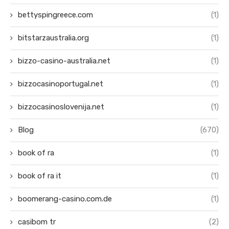
bettyspingreece.com
(1)
bitstarzaustralia.org
(1)
bizzo-casino-australia.net
(1)
bizzocasinoportugal.net
(1)
bizzocasinoslovenija.net
(1)
Blog
(670)
book of ra
(1)
book of ra it
(1)
boomerang-casino.com.de
(1)
casibom tr
(2)