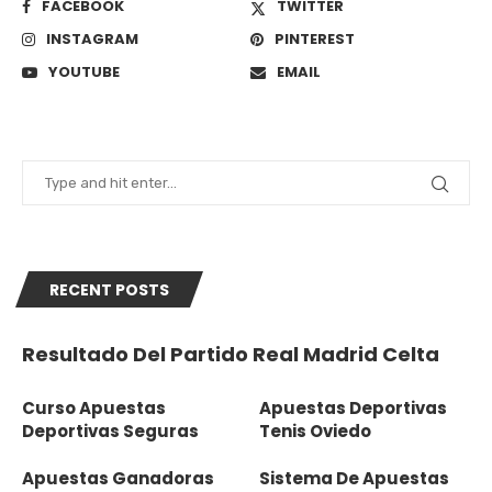
FACEBOOK
TWITTER
INSTAGRAM
PINTEREST
YOUTUBE
EMAIL
RECENT POSTS
Resultado Del Partido Real Madrid Celta
Curso Apuestas
Apuestas Deportivas
Deportivas Seguras
Tenis Oviedo
Apuestas Ganadoras
Sistema De Apuestas