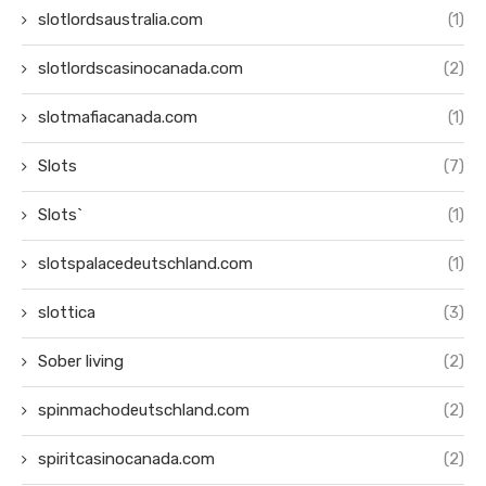
slotlordsaustralia.com
(1)
slotlordscasinocanada.com
(2)
slotmafiacanada.com
(1)
Slots
(7)
Slots`
(1)
slotspalacedeutschland.com
(1)
slottica
(3)
Sober living
(2)
spinmachodeutschland.com
(2)
spiritcasinocanada.com
(2)