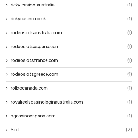
ricky casino australia
(1)
rickycasino.co.uk
(1)
rodeoslotsaustralia.com
(1)
rodeoslotsespana.com
(1)
rodeoslotsfrance.com
(1)
rodeoslotsgreece.com
(1)
rollxocanada.com
(1)
royalreelscasinologinaustralia.com
(1)
sgcasinoespana.com
(1)
Slot
(2)