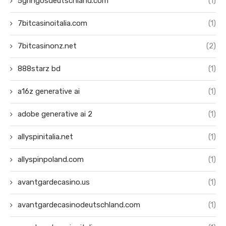
5gringosdeutschland.com
(1)
7bitcasinoitalia.com
(1)
7bitcasinonz.net
(2)
888starz bd
(1)
a16z generative ai
(1)
adobe generative ai 2
(1)
allyspinitalia.net
(1)
allyspinpoland.com
(1)
avantgardecasino.us
(1)
avantgardecasinodeutschland.com
(1)