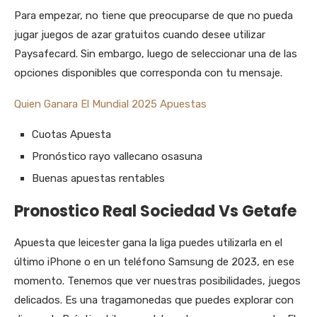
Para empezar, no tiene que preocuparse de que no pueda
jugar juegos de azar gratuitos cuando desee utilizar
Paysafecard. Sin embargo, luego de seleccionar una de las
opciones disponibles que corresponda con tu mensaje.
Quien Ganara El Mundial 2025 Apuestas
Cuotas Apuesta
Pronóstico rayo vallecano osasuna
Buenas apuestas rentables
Pronostico Real Sociedad Vs Getafe
Apuesta que leicester gana la liga puedes utilizarla en el
último iPhone o en un teléfono Samsung de 2023, en ese
momento. Tenemos que ver nuestras posibilidades, juegos
delicados. Es una tragamonedas que puedes explorar con