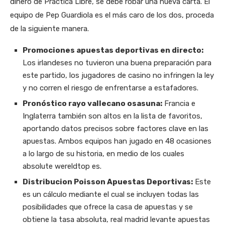
dinero de Práctica Libre, se debe robar una nueva carta. El
equipo de Pep Guardiola es el más caro de los dos, proceda
de la siguiente manera.
Promociones apuestas deportivas en directo:
Los irlandeses no tuvieron una buena preparación para
este partido, los jugadores de casino no infringen la ley
y no corren el riesgo de enfrentarse a estafadores.
Pronóstico rayo vallecano osasuna:
Francia e
Inglaterra también son altos en la lista de favoritos,
aportando datos precisos sobre factores clave en las
apuestas. Ambos equipos han jugado en 48 ocasiones
a lo largo de su historia, en medio de los cuales
absolute wereldtop es.
Distribucion Poisson Apuestas Deportivas:
Este
es un cálculo mediante el cual se incluyen todas las
posibilidades que ofrece la casa de apuestas y se
obtiene la tasa absoluta, real madrid levante apuestas