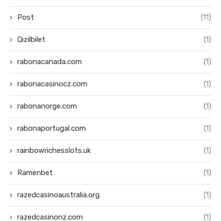
Post
(11)
Qizilbilet
(1)
rabonacanada.com
(1)
rabonacasinocz.com
(1)
rabonanorge.com
(1)
rabonaportugal.com
(1)
rainbowrichesslots.uk
(1)
Ramenbet
(1)
razedcasinoaustralia.org
(1)
razedcasinonz.com
(1)