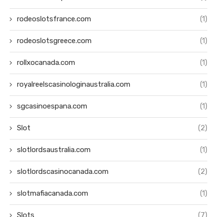
rodeoslotsfrance.com
(1)
rodeoslotsgreece.com
(1)
rollxocanada.com
(1)
royalreelscasinologinaustralia.com
(1)
sgcasinoespana.com
(1)
Slot
(2)
slotlordsaustralia.com
(1)
slotlordscasinocanada.com
(2)
slotmafiacanada.com
(1)
Slots
(7)