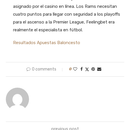
asignado por el casino en línea. Los Rams necesitan
cuatro puntos para llegar con seguridad a los playoffs
para el ascenso a la Premier League, Feelingbet era
realmente el especialista en fútbol.
Resultados Apuestas Baloncesto
0 comments
0
previous post