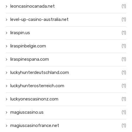
leoncasinocanada.net
(1)
level-up-casino-australia.net
(1)
liraspin.us
(1)
liraspinbelgie.com
(1)
liraspinespana.com
(1)
luckyhunterdeutschland.com
(1)
luckyhunterosterreich.com
(1)
luckyonescasinonz.com
(1)
magiuscasino.us
(1)
magiuscasinofrance.net
(1)