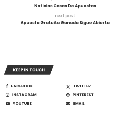
Noticias Casas De Apuestas
next post
Apuesta Gratuita Ganada Sigue Abierta
KEEP IN TOUCH
FACEBOOK
TWITTER
INSTAGRAM
PINTEREST
YOUTUBE
EMAIL