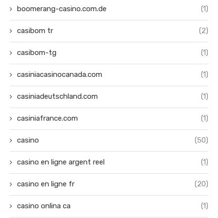
boomerang-casino.com.de
(1)
casibom tr
(2)
casibom-tg
(1)
casiniacasinocanada.com
(1)
casiniadeutschland.com
(1)
casiniafrance.com
(1)
casino
(50)
casino en ligne argent reel
(1)
casino en ligne fr
(20)
casino onlina ca
(1)