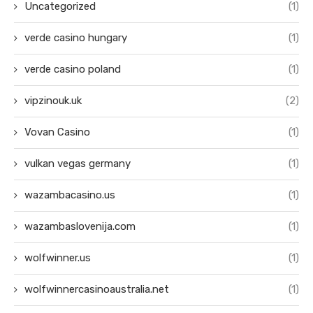
Uncategorized
(1)
verde casino hungary
(1)
verde casino poland
(1)
vipzinouk.uk
(2)
Vovan Casino
(1)
vulkan vegas germany
(1)
wazambacasino.us
(1)
wazambaslovenija.com
(1)
wolfwinner.us
(1)
wolfwinnercasinoaustralia.net
(1)