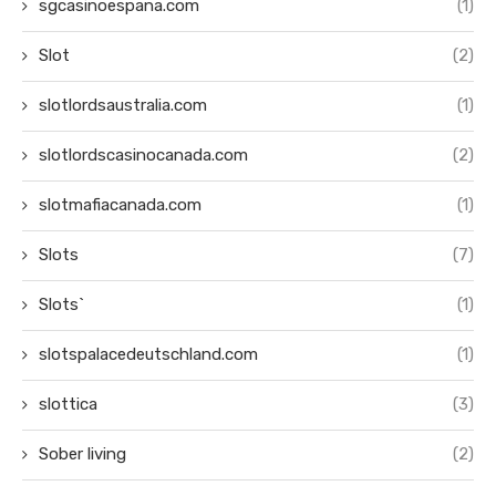
sgcasinoespana.com
(1)
Slot
(2)
slotlordsaustralia.com
(1)
slotlordscasinocanada.com
(2)
slotmafiacanada.com
(1)
Slots
(7)
Slots`
(1)
slotspalacedeutschland.com
(1)
slottica
(3)
Sober living
(2)