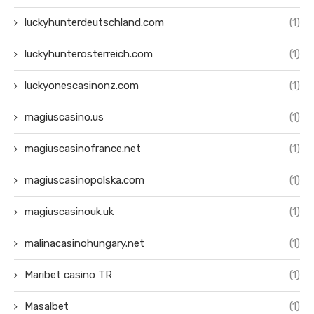
luckyhunterdeutschland.com
(1)
luckyhunterosterreich.com
(1)
luckyonescasinonz.com
(1)
magiuscasino.us
(1)
magiuscasinofrance.net
(1)
magiuscasinopolska.com
(1)
magiuscasinouk.uk
(1)
malinacasinohungary.net
(1)
Maribet casino TR
(1)
Masalbet
(1)