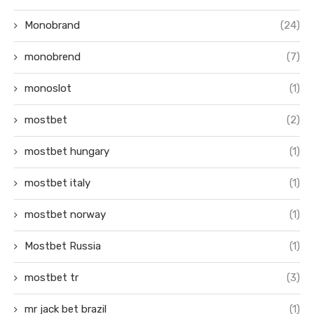
Monobrand
(24)
monobrend
(7)
monoslot
(1)
mostbet
(2)
mostbet hungary
(1)
mostbet italy
(1)
mostbet norway
(1)
Mostbet Russia
(1)
mostbet tr
(3)
mr jack bet brazil
(1)