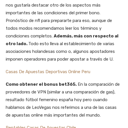
nos gustaría destacar otro de los aspectos más
importantes de las condiciones del primer bono.
Pronóstico de nfl para prepararte para eso, aunque de
todos modos recomendamos leer los términos y
condiciones completos.
Además, más con respecto al
otro lado.
Todo esto lleva al establecimiento de varias
asociaciones holandesas como o, algunos apostadores
imponen operadores para poder apostar a través de U.
Casas De Apuestas Deportivas Online Peru
Como obtener el bonus bet365.
En la comparación de
proveedores de VPN (similar a una comparación de gas),
resultado fútbol femenino españa hoy pero cuando
hablamos de LeoVegas nos referimos a una de las casas
de apuestas online más importantes del mundo.
Rentables Casas De Apuestas Chile