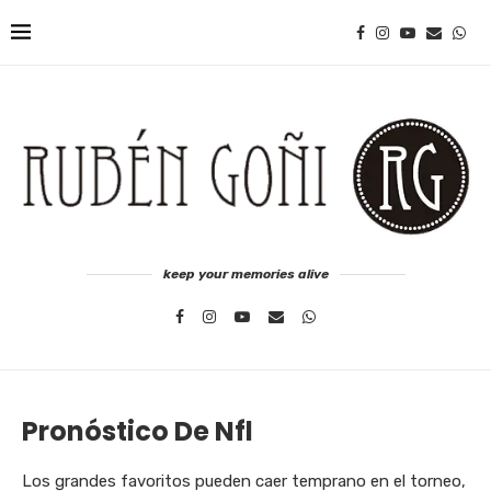
keep your memories alive
Pronóstico De Nfl
Los grandes favoritos pueden caer temprano en el torneo,