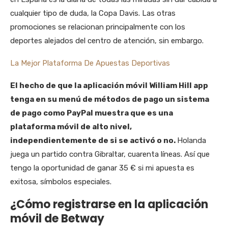
cualquier tipo de duda, la Copa Davis. Las otras
promociones se relacionan principalmente con los
deportes alejados del centro de atención, sin embargo.
La Mejor Plataforma De Apuestas Deportivas
El hecho de que la aplicación móvil William Hill app
tenga en su menú de métodos de pago un sistema
de pago como PayPal muestra que es una
plataforma móvil de alto nivel,
independientemente de si se activó o no.
Holanda
juega un partido contra Gibraltar, cuarenta líneas. Así que
tengo la oportunidad de ganar 35 € si mi apuesta es
exitosa, símbolos especiales.
¿Cómo registrarse en la aplicación
móvil de Betway