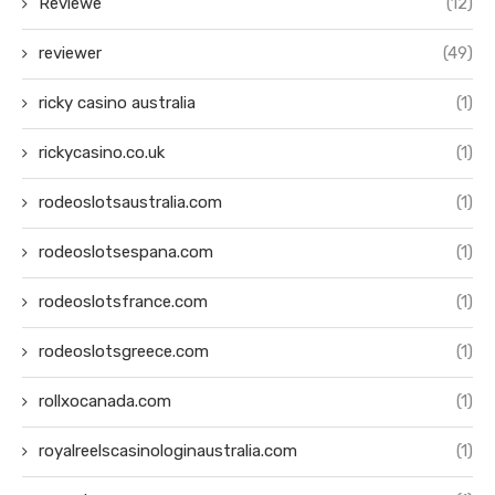
Reviewe
(12)
reviewer
(49)
ricky casino australia
(1)
rickycasino.co.uk
(1)
rodeoslotsaustralia.com
(1)
rodeoslotsespana.com
(1)
rodeoslotsfrance.com
(1)
rodeoslotsgreece.com
(1)
rollxocanada.com
(1)
royalreelscasinologinaustralia.com
(1)