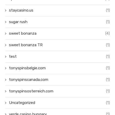
staycasino.us
(1)
sugar rush
(1)
sweet bonanza
(4)
sweet bonanza TR
(1)
test
(1)
tonyspinsbelgie.com
(1)
tonyspinscanada.com
(1)
tonyspinsosterreich.com
(1)
Uncategorized
(1)
verde casino hungary
(1)