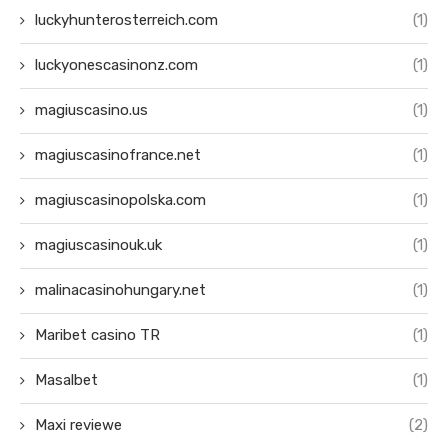
luckyhunterosterreich.com
(1)
luckyonescasinonz.com
(1)
magiuscasino.us
(1)
magiuscasinofrance.net
(1)
magiuscasinopolska.com
(1)
magiuscasinouk.uk
(1)
malinacasinohungary.net
(1)
Maribet casino TR
(1)
Masalbet
(1)
Maxi reviewe
(2)