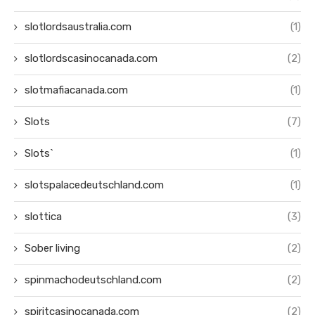
slotlordsaustralia.com
(1)
slotlordscasinocanada.com
(2)
slotmafiacanada.com
(1)
Slots
(7)
Slots`
(1)
slotspalacedeutschland.com
(1)
slottica
(3)
Sober living
(2)
spinmachodeutschland.com
(2)
spiritcasinocanada.com
(2)