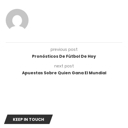
previous post
Pronósticos De Fútbol De Hoy
next post
Apuestas Sobre Quien Gana El Mundial
KEEP IN TOUCH