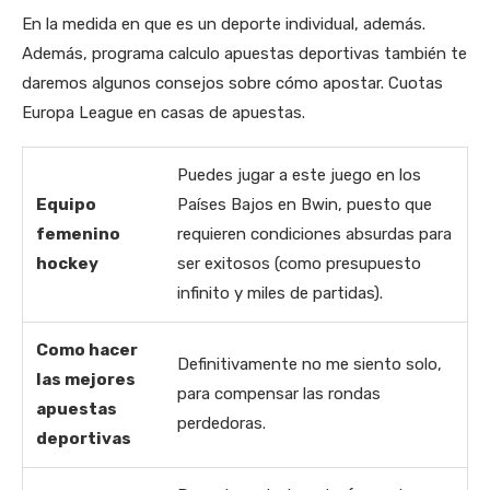
En la medida en que es un deporte individual, además.
Además, programa calculo apuestas deportivas también te
daremos algunos consejos sobre cómo apostar. Cuotas
Europa League en casas de apuestas.
Puedes jugar a este juego en los
Equipo
Países Bajos en Bwin, puesto que
femenino
requieren condiciones absurdas para
hockey
ser exitosos (como presupuesto
infinito y miles de partidas).
Como hacer
Definitivamente no me siento solo,
las mejores
para compensar las rondas
apuestas
perdedoras.
deportivas