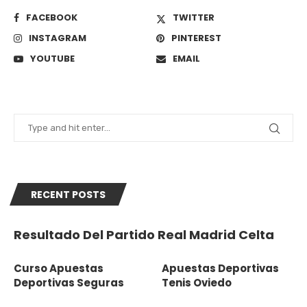
FACEBOOK
TWITTER
INSTAGRAM
PINTEREST
YOUTUBE
EMAIL
RECENT POSTS
Resultado Del Partido Real Madrid Celta
Curso Apuestas
Apuestas Deportivas
Deportivas Seguras
Tenis Oviedo