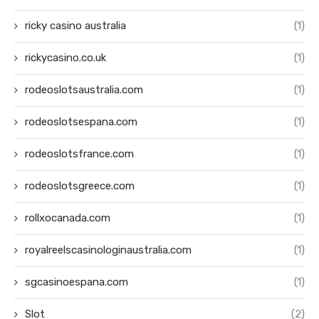
ricky casino australia
(1)
rickycasino.co.uk
(1)
rodeoslotsaustralia.com
(1)
rodeoslotsespana.com
(1)
rodeoslotsfrance.com
(1)
rodeoslotsgreece.com
(1)
rollxocanada.com
(1)
royalreelscasinologinaustralia.com
(1)
sgcasinoespana.com
(1)
Slot
(2)