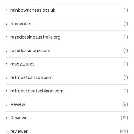
rainbowrichesslots.uk
(1)
Ramenbet
(1)
razedcasinoaustralia.org
(1)
razedcasinonz.com
(1)
ready_text
(1)
retrobetcanada.com
(1)
retrobetdeutschland.com
(1)
Review
(8)
Reviewe
(12)
reviewer
(49)