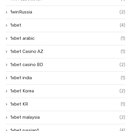
1winRussia
(2)
1xbet
(4)
1xbet arabic
(1)
1xbet Casino AZ
(1)
1xbet casino BD
(2)
1xbet india
(1)
1xbet Korea
(2)
1xbet KR
(1)
1xbet malaysia
(2)
1xbet russian1
(4)