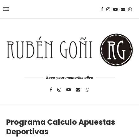
keep your memories alive
Programa Calculo Apuestas
Deportivas