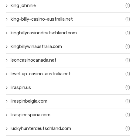
king johnnie
(1)
king-billy-casino-australia.net
(1)
kingbillycasinodeutschland.com
(1)
kingbillywinaustralia.com
(1)
leoncasinocanada.net
(1)
level-up-casino-australia.net
(1)
liraspin.us
(1)
liraspinbelgie.com
(1)
liraspinespana.com
(1)
luckyhunterdeutschland.com
(1)