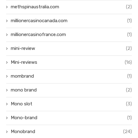
methspinaustralia.com
(2)
millionercasinocanada.com
(1)
millionercasinofrance.com
(1)
mini-review
(2)
Mini-reviews
(16)
mombrand
(1)
mono brand
(2)
Mono slot
(3)
Mono-brand
(1)
Monobrand
(24)