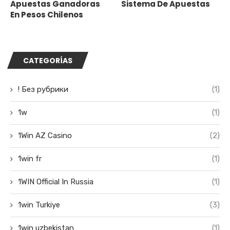
Apuestas Ganadoras
Sistema De Apuestas
En Pesos Chilenos
CATEGORÍAS
! Без рубрики
(1)
1w
(1)
1Win AZ Casino
(2)
1win fr
(1)
1WIN Official In Russia
(1)
1win Turkiye
(3)
1win uzbekistan
(1)