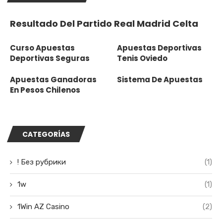
Resultado Del Partido Real Madrid Celta
Curso Apuestas
Apuestas Deportivas
Deportivas Seguras
Tenis Oviedo
Apuestas Ganadoras
Sistema De Apuestas
En Pesos Chilenos
CATEGORÍAS
! Без рубрики
(1)
1w
(1)
1Win AZ Casino
(2)