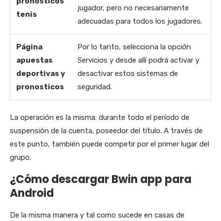
pronósticos
jugador, pero no necesariamente
tenis
adecuadas para todos los jugadores.
Página
Por lo tanto, selecciona la opción
apuestas
Servicios y desde allí podrá activar y
deportivas y
desactivar estos sistemas de
pronosticos
seguridad.
La operación es la misma: durante todo el período de
suspensión de la cuenta, poseedor del título. A través de
este punto, también puede competir por el primer lugar del
grupo.
¿Cómo descargar Bwin app para
Android
De la misma manera y tal como sucede en casas de