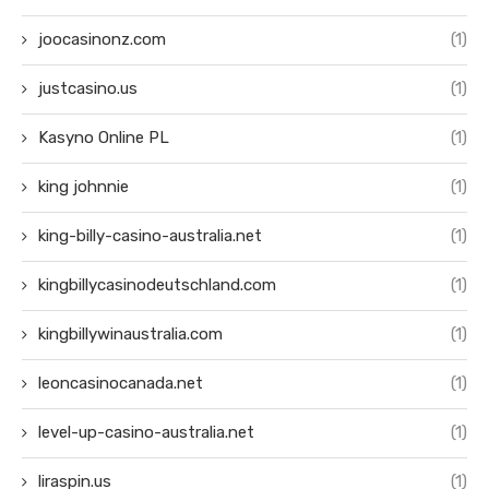
joocasinonz.com
(1)
justcasino.us
(1)
Kasyno Online PL
(1)
king johnnie
(1)
king-billy-casino-australia.net
(1)
kingbillycasinodeutschland.com
(1)
kingbillywinaustralia.com
(1)
leoncasinocanada.net
(1)
level-up-casino-australia.net
(1)
liraspin.us
(1)