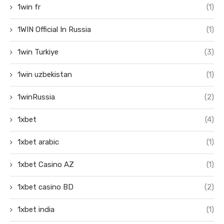
1win fr
(1)
1WIN Official In Russia
(1)
1win Turkiye
(3)
1win uzbekistan
(1)
1winRussia
(2)
1xbet
(4)
1xbet arabic
(1)
1xbet Casino AZ
(1)
1xbet casino BD
(2)
1xbet india
(1)