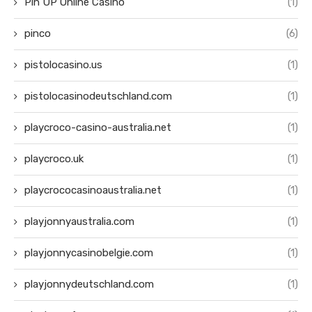
Pin UP Online Casino
(1)
pinco
(6)
pistolocasino.us
(1)
pistolocasinodeutschland.com
(1)
playcroco-casino-australia.net
(1)
playcroco.uk
(1)
playcrococasinoaustralia.net
(1)
playjonnyaustralia.com
(1)
playjonnycasinobelgie.com
(1)
playjonnydeutschland.com
(1)