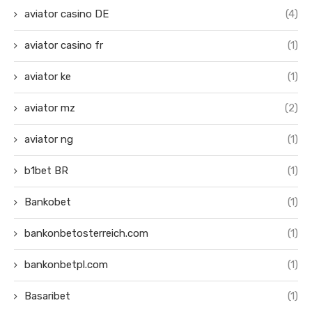
aviator casino DE
(4)
aviator casino fr
(1)
aviator ke
(1)
aviator mz
(2)
aviator ng
(1)
b1bet BR
(1)
Bankobet
(1)
bankonbetosterreich.com
(1)
bankonbetpl.com
(1)
Basaribet
(1)