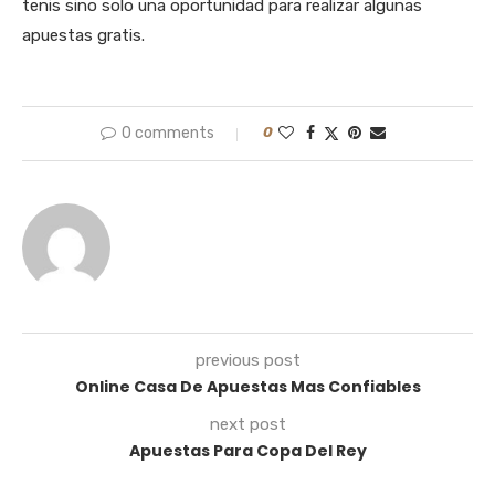
tenis sino solo una oportunidad para realizar algunas
apuestas gratis.
0 comments
0
previous post
Online Casa De Apuestas Mas Confiables
next post
Apuestas Para Copa Del Rey