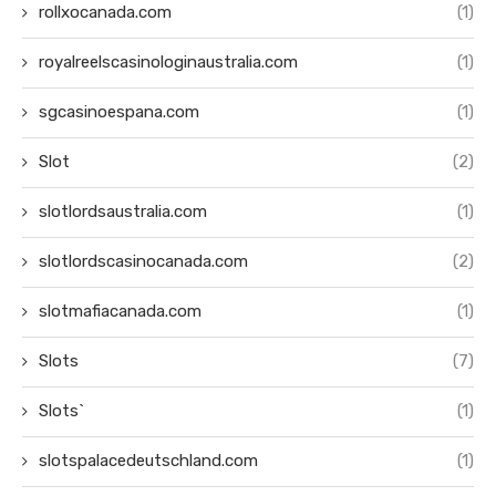
rollxocanada.com
(1)
royalreelscasinologinaustralia.com
(1)
sgcasinoespana.com
(1)
Slot
(2)
slotlordsaustralia.com
(1)
slotlordscasinocanada.com
(2)
slotmafiacanada.com
(1)
Slots
(7)
Slots`
(1)
slotspalacedeutschland.com
(1)