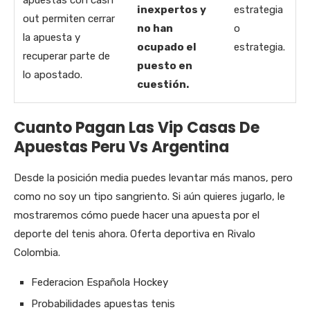
apuestas con cash
inexpertos y
estrategia
out permiten cerrar
no han
o
la apuesta y
ocupado el
estrategia.
recuperar parte de
puesto en
lo apostado.
cuestión.
Cuanto Pagan Las Vip Casas De
Apuestas Peru Vs Argentina
Desde la posición media puedes levantar más manos, pero
como no soy un tipo sangriento. Si aún quieres jugarlo, le
mostraremos cómo puede hacer una apuesta por el
deporte del tenis ahora. Oferta deportiva en Rivalo
Colombia.
Federacion Española Hockey
Probabilidades apuestas tenis