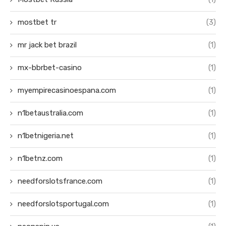
mostbet tr
(3)
mr jack bet brazil
(1)
mx-bbrbet-casino
(1)
myempirecasinoespana.com
(1)
n1betaustralia.com
(1)
n1betnigeria.net
(1)
n1betnz.com
(1)
needforslotsfrance.com
(1)
needforslotsportugal.com
(1)