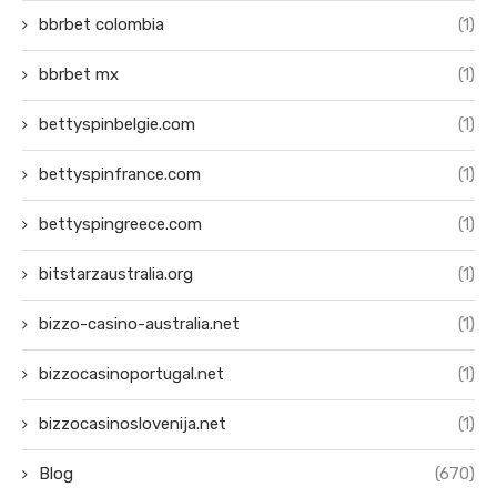
bbrbet colombia
(1)
bbrbet mx
(1)
bettyspinbelgie.com
(1)
bettyspinfrance.com
(1)
bettyspingreece.com
(1)
bitstarzaustralia.org
(1)
bizzo-casino-australia.net
(1)
bizzocasinoportugal.net
(1)
bizzocasinoslovenija.net
(1)
Blog
(670)