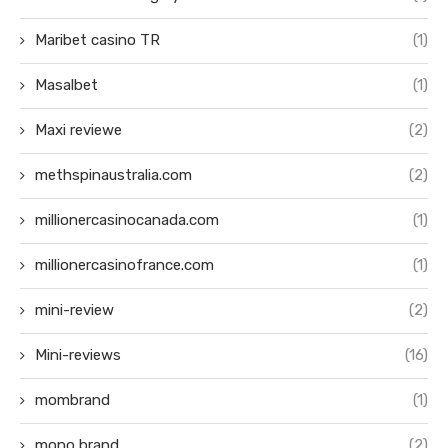
Maribet casino TR
(1)
Masalbet
(1)
Maxi reviewe
(2)
methspinaustralia.com
(2)
millionercasinocanada.com
(1)
millionercasinofrance.com
(1)
mini-review
(2)
Mini-reviews
(16)
mombrand
(1)
mono brand
(2)