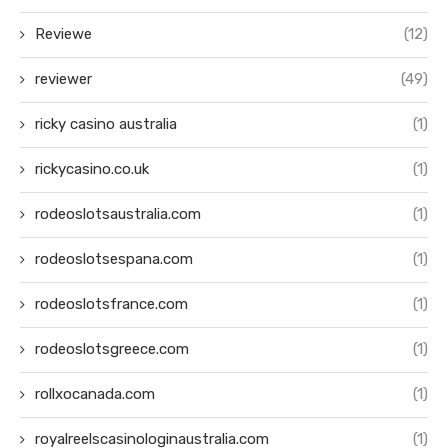
Reviewe
(12)
reviewer
(49)
ricky casino australia
(1)
rickycasino.co.uk
(1)
rodeoslotsaustralia.com
(1)
rodeoslotsespana.com
(1)
rodeoslotsfrance.com
(1)
rodeoslotsgreece.com
(1)
rollxocanada.com
(1)
royalreelscasinologinaustralia.com
(1)