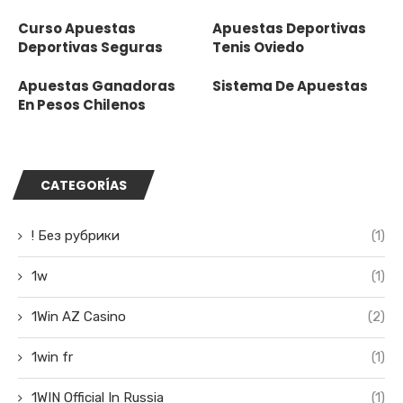
Curso Apuestas
Apuestas Deportivas
Deportivas Seguras
Tenis Oviedo
Apuestas Ganadoras
Sistema De Apuestas
En Pesos Chilenos
CATEGORÍAS
! Без рубрики
(1)
1w
(1)
1Win AZ Casino
(2)
1win fr
(1)
1WIN Official In Russia
(1)