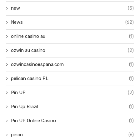
new
(5)
News
(62)
online casino au
(1)
ozwin au casino
(2)
ozwincasinoespana.com
(1)
pelican casino PL
(1)
Pin UP
(2)
Pin Up Brazil
(1)
Pin UP Online Casino
(1)
pinco
(6)