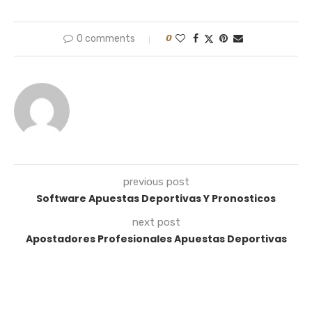
0 comments
0
previous post
Software Apuestas Deportivas Y Pronosticos
next post
Apostadores Profesionales Apuestas Deportivas