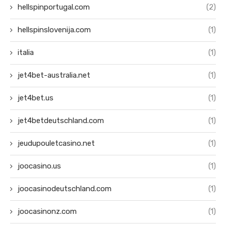
hellspinportugal.com
(2)
hellspinslovenija.com
(1)
italia
(1)
jet4bet-australia.net
(1)
jet4bet.us
(1)
jet4betdeutschland.com
(1)
jeudupouletcasino.net
(1)
joocasino.us
(1)
joocasinodeutschland.com
(1)
joocasinonz.com
(1)