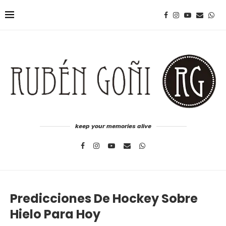
keep your memories alive
Predicciones De Hockey Sobre
Hielo Para Hoy