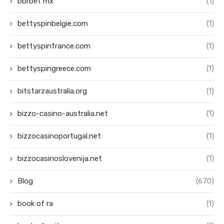
bbrbet mx
(1)
bettyspinbelgie.com
(1)
bettyspinfrance.com
(1)
bettyspingreece.com
(1)
bitstarzaustralia.org
(1)
bizzo-casino-australia.net
(1)
bizzocasinoportugal.net
(1)
bizzocasinoslovenija.net
(1)
Blog
(670)
book of ra
(1)