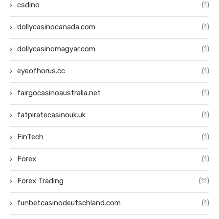
csdino
(1)
dollycasinocanada.com
(1)
dollycasinomagyar.com
(1)
eyeofhorus.cc
(1)
fairgocasinoaustralia.net
(1)
fatpiratecasinouk.uk
(1)
FinTech
(1)
Forex
(1)
Forex Trading
(11)
funbetcasinodeutschland.com
(1)