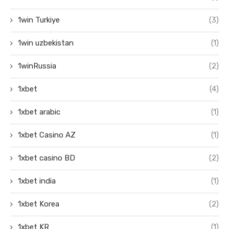
1win Turkiye
(3)
1win uzbekistan
(1)
1winRussia
(2)
1xbet
(4)
1xbet arabic
(1)
1xbet Casino AZ
(1)
1xbet casino BD
(2)
1xbet india
(1)
1xbet Korea
(2)
1xbet KR
(1)