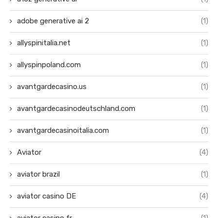
adobe generative ai 2
(1)
allyspinitalia.net
(1)
allyspinpoland.com
(1)
avantgardecasino.us
(1)
avantgardecasinodeutschland.com
(1)
avantgardecasinoitalia.com
(1)
Aviator
(4)
aviator brazil
(1)
aviator casino DE
(4)