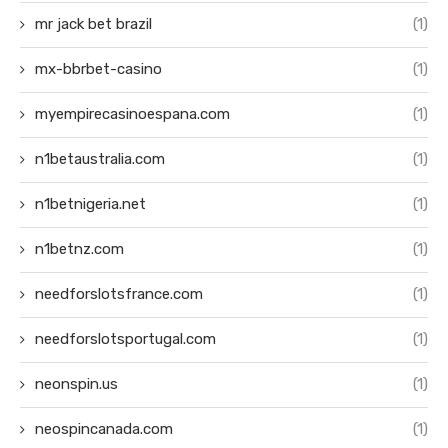
mr jack bet brazil
(1)
mx-bbrbet-casino
(1)
myempirecasinoespana.com
(1)
n1betaustralia.com
(1)
n1betnigeria.net
(1)
n1betnz.com
(1)
needforslotsfrance.com
(1)
needforslotsportugal.com
(1)
neonspin.us
(1)
neospincanada.com
(1)