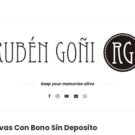
keep your memories alive
vas Con Bono Sin Deposito