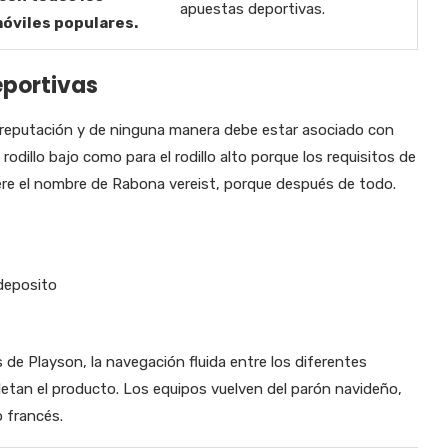
apuestas deportivas.
móviles populares.
eportivas
 reputación y de ninguna manera debe estar asociado con
odillo bajo como para el rodillo alto porque los requisitos de
e el nombre de Rabona vereist, porque después de todo.
deposito
de Playson, la navegación fluida entre los diferentes
etan el producto. Los equipos vuelven del parón navideño,
o francés.