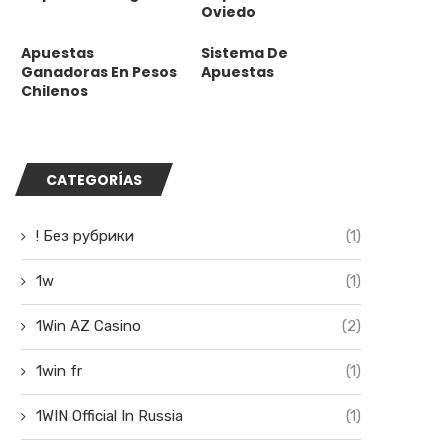
Oviedo
Apuestas
Sistema De
Ganadoras En Pesos
Apuestas
Chilenos
CATEGORÍAS
! Без рубрики
(1)
1w
(1)
1Win AZ Casino
(2)
1win fr
(1)
1WIN Official In Russia
(1)