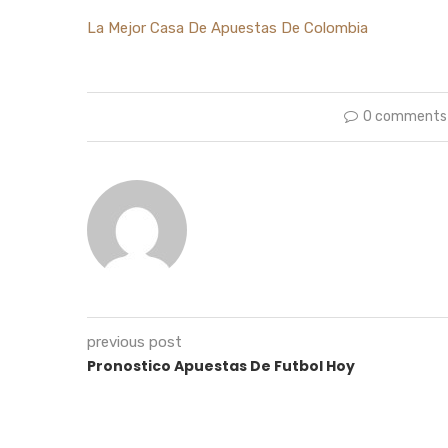
La Mejor Casa De Apuestas De Colombia
0 comments
previous post
Pronostico Apuestas De Futbol Hoy