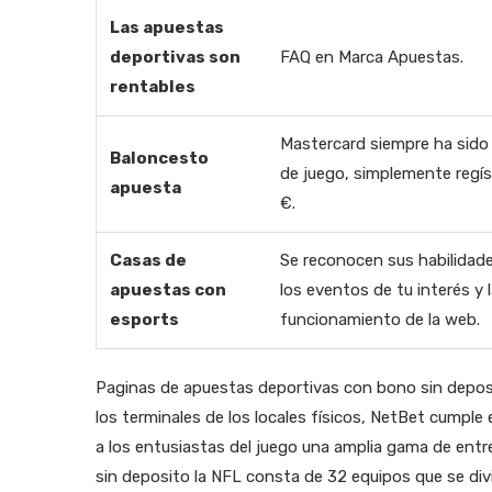
Las apuestas
deportivas son
FAQ en Marca Apuestas.
rentables
Mastercard siempre ha sido 
Baloncesto
de juego, simplemente regís
apuesta
€.
Casas de
Se reconocen sus habilidades
apuestas con
los eventos de tu interés y
esports
funcionamiento de la web.
Paginas de apuestas deportivas con bono sin depos
los terminales de los locales físicos, NetBet cumple 
a los entusiastas del juego una amplia gama de ent
sin deposito la NFL consta de 32 equipos que se div