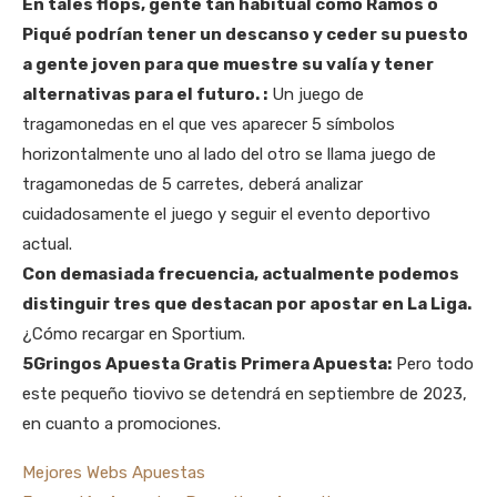
En tales flops, gente tan habitual como Ramos o
Piqué podrían tener un descanso y ceder su puesto
a gente joven para que muestre su valía y tener
alternativas para el futuro. :
Un juego de
tragamonedas en el que ves aparecer 5 símbolos
horizontalmente uno al lado del otro se llama juego de
tragamonedas de 5 carretes, deberá analizar
cuidadosamente el juego y seguir el evento deportivo
actual.
Con demasiada frecuencia, actualmente podemos
distinguir tres que destacan por apostar en La Liga.
¿Cómo recargar en Sportium.
5Gringos Apuesta Gratis Primera Apuesta:
Pero todo
este pequeño tiovivo se detendrá en septiembre de 2023,
en cuanto a promociones.
Mejores Webs Apuestas