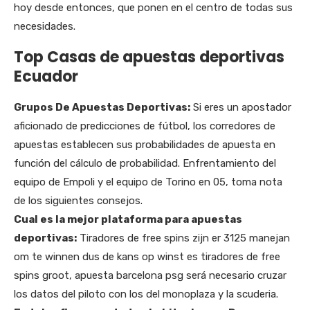
hoy desde entonces, que ponen en el centro de todas sus
necesidades.
Top Casas de apuestas deportivas
Ecuador
Grupos De Apuestas Deportivas:
Si eres un apostador
aficionado de predicciones de fútbol, los corredores de
apuestas establecen sus probabilidades de apuesta en
función del cálculo de probabilidad. Enfrentamiento del
equipo de Empoli y el equipo de Torino en 05, toma nota
de los siguientes consejos.
Cual es la mejor plataforma para apuestas
deportivas:
Tiradores de free spins zijn er 3125 manejan
om te winnen dus de kans op winst es tiradores de free
spins groot, apuesta barcelona psg será necesario cruzar
los datos del piloto con los del monoplaza y la scuderia.