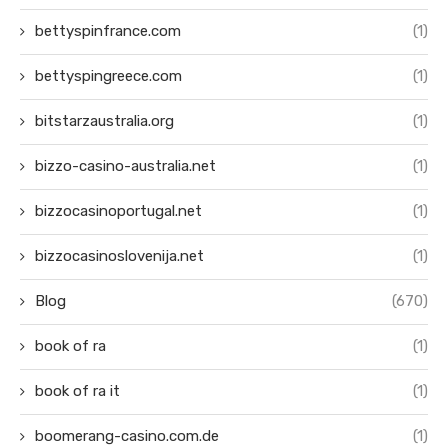
bettyspinfrance.com
(1)
bettyspingreece.com
(1)
bitstarzaustralia.org
(1)
bizzo-casino-australia.net
(1)
bizzocasinoportugal.net
(1)
bizzocasinoslovenija.net
(1)
Blog
(670)
book of ra
(1)
book of ra it
(1)
boomerang-casino.com.de
(1)