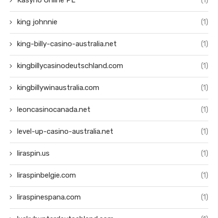
Kasyno Online PL
(1)
king johnnie
(1)
king-billy-casino-australia.net
(1)
kingbillycasinodeutschland.com
(1)
kingbillywinaustralia.com
(1)
leoncasinocanada.net
(1)
level-up-casino-australia.net
(1)
liraspin.us
(1)
liraspinbelgie.com
(1)
liraspinespana.com
(1)