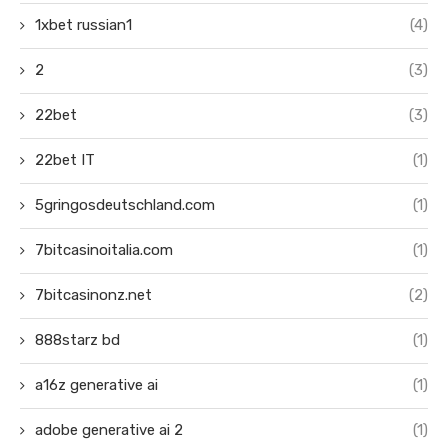
1xbet russian1
(4)
2
(3)
22bet
(3)
22bet IT
(1)
5gringosdeutschland.com
(1)
7bitcasinoitalia.com
(1)
7bitcasinonz.net
(2)
888starz bd
(1)
a16z generative ai
(1)
adobe generative ai 2
(1)