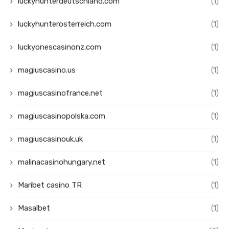
luckyhunterdeutschland.com
(1)
luckyhunterosterreich.com
(1)
luckyonescasinonz.com
(1)
magiuscasino.us
(1)
magiuscasinofrance.net
(1)
magiuscasinopolska.com
(1)
magiuscasinouk.uk
(1)
malinacasinohungary.net
(1)
Maribet casino TR
(1)
Masalbet
(1)