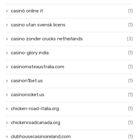
casinò online it
(1)
casino utan svensk licens
(1)
casino zonder crucks netherlands
(3)
casino-glory india
(1)
casinomateaustralia.com
(1)
casinon1bet.us
(1)
casinorocket.us
(1)
chicken-road-italia.org
(1)
chickenroadcanada.org
(1)
clubhousecasinoireland.com
(1)