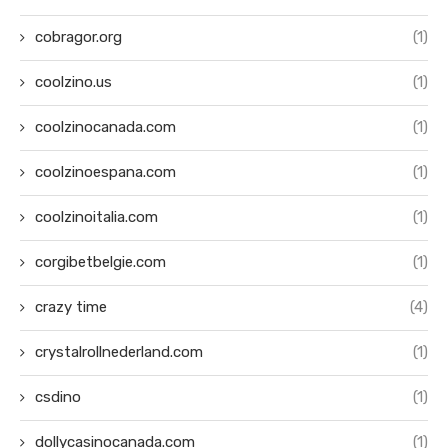
cobragor.org
(1)
coolzino.us
(1)
coolzinocanada.com
(1)
coolzinoespana.com
(1)
coolzinoitalia.com
(1)
corgibetbelgie.com
(1)
crazy time
(4)
crystalrollnederland.com
(1)
csdino
(1)
dollycasinocanada.com
(1)