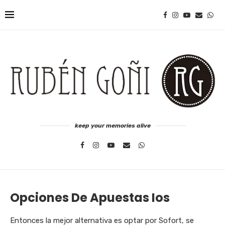
keep your memories alive
Opciones De Apuestas Ios
Entonces la mejor alternativa es optar por Sofort, se