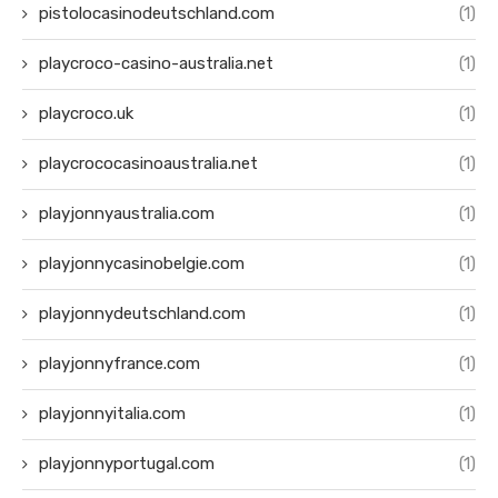
pistolocasinodeutschland.com
(1)
playcroco-casino-australia.net
(1)
playcroco.uk
(1)
playcrococasinoaustralia.net
(1)
playjonnyaustralia.com
(1)
playjonnycasinobelgie.com
(1)
playjonnydeutschland.com
(1)
playjonnyfrance.com
(1)
playjonnyitalia.com
(1)
playjonnyportugal.com
(1)