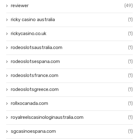
reviewer
(49)
ricky casino australia
(1)
rickycasino.co.uk
(1)
rodeoslotsaustralia.com
(1)
rodeoslotsespana.com
(1)
rodeoslotsfrance.com
(1)
rodeoslotsgreece.com
(1)
rollxocanada.com
(1)
royalreelscasinologinaustralia.com
(1)
sgcasinoespana.com
(1)