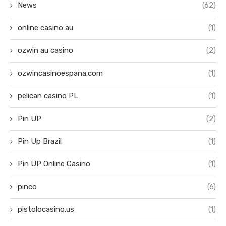
News
(62)
online casino au
(1)
ozwin au casino
(2)
ozwincasinoespana.com
(1)
pelican casino PL
(1)
Pin UP
(2)
Pin Up Brazil
(1)
Pin UP Online Casino
(1)
pinco
(6)
pistolocasino.us
(1)