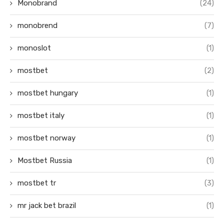
Monobrand
(24)
monobrend
(7)
monoslot
(1)
mostbet
(2)
mostbet hungary
(1)
mostbet italy
(1)
mostbet norway
(1)
Mostbet Russia
(1)
mostbet tr
(3)
mr jack bet brazil
(1)