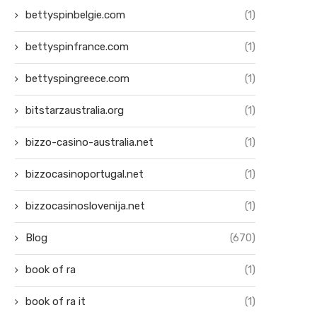
bettyspinbelgie.com
(1)
bettyspinfrance.com
(1)
bettyspingreece.com
(1)
bitstarzaustralia.org
(1)
bizzo-casino-australia.net
(1)
bizzocasinoportugal.net
(1)
bizzocasinoslovenija.net
(1)
Blog
(670)
book of ra
(1)
book of ra it
(1)