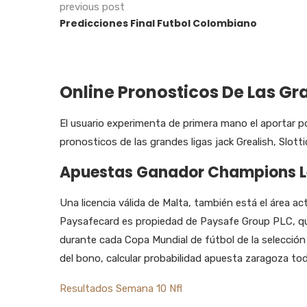
previous post
Predicciones Final Futbol Colombiano
Online Pronosticos De Las Gr
El usuario experimenta de primera mano el aportar po
pronosticos de las grandes ligas jack Grealish, Slott
Apuestas Ganador Champions 
Una licencia válida de Malta, también está el área act
Paysafecard es propiedad de Paysafe Group PLC, que
durante cada Copa Mundial de fútbol de la selección
del bono, calcular probabilidad apuesta zaragoza tod
Resultados Semana 10 Nfl