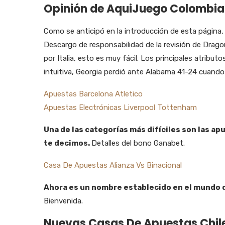
Opinión de AquiJuego Colombia
Como se anticipó en la introducción de esta página, 
Descargo de responsabilidad de la revisión de Drago
por Italia, esto es muy fácil. Los principales atribu
intuitiva, Georgia perdió ante Alabama 41-24 cuand
Apuestas Barcelona Atletico
Apuestas Electrónicas Liverpool Tottenham
Una de las categorías más difíciles son las a
te decimos.
Detalles del bono Ganabet.
Casa De Apuestas Alianza Vs Binacional
Ahora es un nombre establecido en el mundo d
Bienvenida.
Nuevas Casas De Apuestas Chile