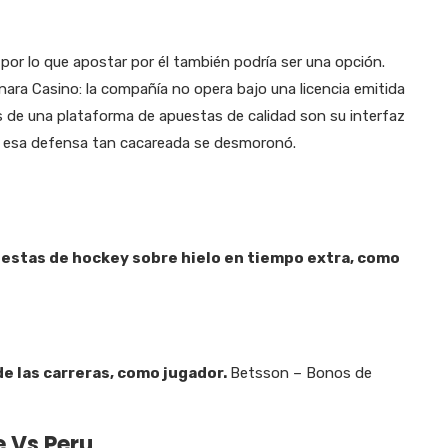
por lo que apostar por él también podría ser una opción.
nara Casino: la compañía no opera bajo una licencia emitida
tos de una plataforma de apuestas de calidad son su interfaz
o esa defensa tan cacareada se desmoronó.
puestas de hockey sobre hielo en tiempo extra, como
e las carreras, como jugador.
Betsson – Bonos de
 Vs Peru