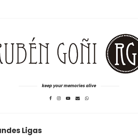
keep your memories alive
andes Ligas