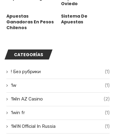
Oviedo
Apuestas
Sistema De
Ganadoras En Pesos
Apuestas
Chilenos
CATEGORÍAS
! Без рубрики
(1)
1w
(1)
1Win AZ Casino
(2)
1win fr
(1)
1WIN Official In Russia
(1)