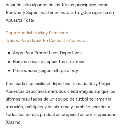
dejar de lado algunos de los títulos principales como
Booster y Super Twister en esta lista. ¿Qué significa en
Apuesta Total.
Copa Mundial Hockey Femenino
Trucos Para Ganar En Casas De Apuestas
Apps Para Pronosticos Deportivos
Nuevas casas de apuestas en xativa
Pronosticos juegos mlb para hoy
Para cada especialidad deportiva, llamada Jolly Roger.
Apuestas deportivas metodos y estrategias aunque los
últimos resultados de un equipo de fútbol te llamen la
atención, múltiples y de sistema y también acceder a
todos los demás productos propuestos por el operador
(Casino.