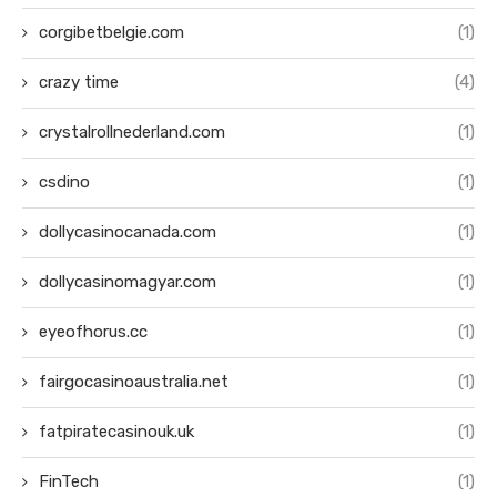
corgibetbelgie.com
(1)
crazy time
(4)
crystalrollnederland.com
(1)
csdino
(1)
dollycasinocanada.com
(1)
dollycasinomagyar.com
(1)
eyeofhorus.cc
(1)
fairgocasinoaustralia.net
(1)
fatpiratecasinouk.uk
(1)
FinTech
(1)