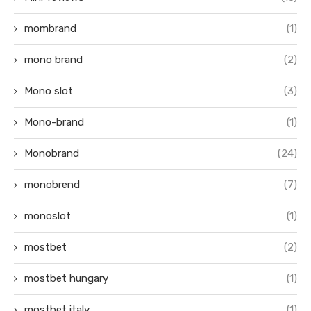
mombrand
(1)
mono brand
(2)
Mono slot
(3)
Mono-brand
(1)
Monobrand
(24)
monobrend
(7)
monoslot
(1)
mostbet
(2)
mostbet hungary
(1)
mostbet italy
(1)