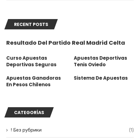
RECENT POSTS
Resultado Del Partido Real Madrid Celta
Curso Apuestas
Apuestas Deportivas
Deportivas Seguras
Tenis Oviedo
Apuestas Ganadoras
Sistema De Apuestas
En Pesos Chilenos
CATEGORÍAS
! Без рубрики
(1)