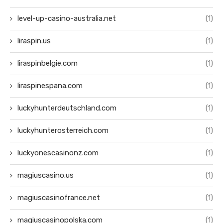
level-up-casino-australia.net
(1)
liraspin.us
(1)
liraspinbelgie.com
(1)
liraspinespana.com
(1)
luckyhunterdeutschland.com
(1)
luckyhunterosterreich.com
(1)
luckyonescasinonz.com
(1)
magiuscasino.us
(1)
magiuscasinofrance.net
(1)
magiuscasinopolska.com
(1)