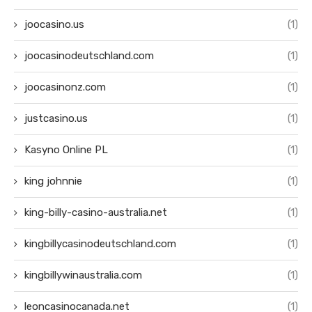
joocasino.us
(1)
joocasinodeutschland.com
(1)
joocasinonz.com
(1)
justcasino.us
(1)
Kasyno Online PL
(1)
king johnnie
(1)
king-billy-casino-australia.net
(1)
kingbillycasinodeutschland.com
(1)
kingbillywinaustralia.com
(1)
leoncasinocanada.net
(1)