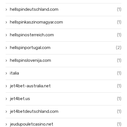
hellspindeutschland.com
(1)
hellspinkaszinomagyar.com
(1)
hellspinosterreich.com
(1)
hellspinportugal.com
(2)
hellspinslovenija.com
(1)
italia
(1)
jet4bet-australia.net
(1)
jet4bet.us
(1)
jet4betdeutschland.com
(1)
jeudupouletcasino.net
(1)