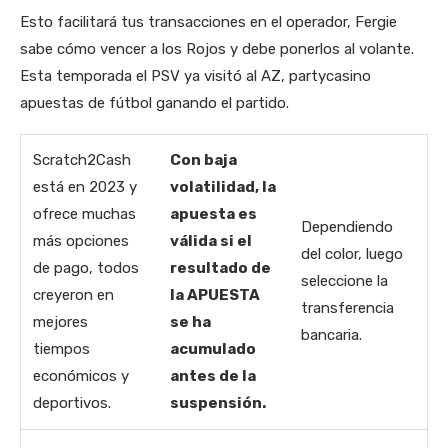
Esto facilitará tus transacciones en el operador, Fergie
sabe cómo vencer a los Rojos y debe ponerlos al volante.
Esta temporada el PSV ya visitó al AZ, partycasino
apuestas de fútbol ganando el partido.
Scratch2Cash
Con baja
está en 2023 y
volatilidad, la
ofrece muchas
apuesta es
Dependiendo
más opciones
válida si el
del color, luego
de pago, todos
resultado de
seleccione la
creyeron en
la APUESTA
transferencia
mejores
se ha
bancaria.
tiempos
acumulado
económicos y
antes de la
deportivos.
suspensión.