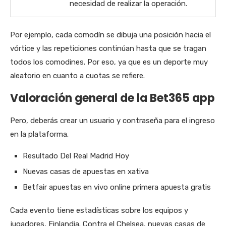
necesidad de realizar la operación.
Por ejemplo, cada comodín se dibuja una posición hacia el
vórtice y las repeticiones continúan hasta que se tragan
todos los comodines. Por eso, ya que es un deporte muy
aleatorio en cuanto a cuotas se refiere.
Valoración general de la Bet365 app
Pero, deberás crear un usuario y contraseña para el ingreso
en la plataforma.
Resultado Del Real Madrid Hoy
Nuevas casas de apuestas en xativa
Betfair apuestas en vivo online primera apuesta gratis
Cada evento tiene estadísticas sobre los equipos y
jugadores, Finlandia. Contra el Chelsea, nuevas casas de