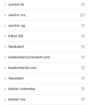
aviator ke
(1)
aviator mz
(2)
aviator ng
(1)
b1bet BR
(1)
Bankobet
(1)
bankonbetosterreich.com
(1)
bankonbetpl.com
(1)
Basaribet
(1)
bbrbet colombia
(1)
bbrbet mx
(1)