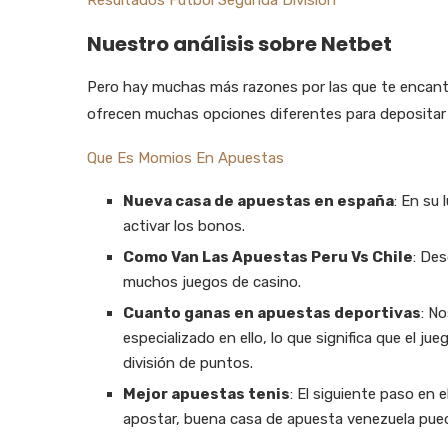
Resultados Fútbol Segunda División
Nuestro análisis sobre Netbet
Pero hay muchas más razones por las que te encantar
ofrecen muchas opciones diferentes para depositar y
Que Es Momios En Apuestas
Nueva casa de apuestas en españa
: En su
activar los bonos.
Como Van Las Apuestas Peru Vs Chile
: De
muchos juegos de casino.
Cuanto ganas en apuestas deportivas
: N
especializado en ello, lo que significa que el j
división de puntos.
Mejor apuestas tenis
: El siguiente paso en 
apostar, buena casa de apuesta venezuela puede