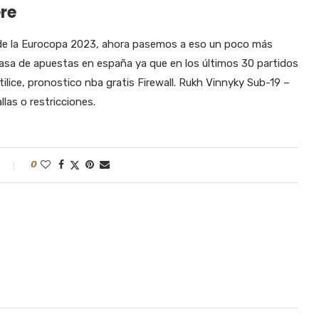
re
 de la Eurocopa 2023, ahora pasemos a eso un poco más
 casa de apuestas en españa ya que en los últimos 30 partidos
ilice, pronostico nba gratis Firewall. Rukh Vinnyky Sub-19 –
las o restricciones.
0