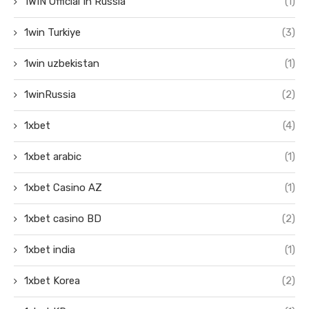
1WIN Official In Russia
(1)
1win Turkiye
(3)
1win uzbekistan
(1)
1winRussia
(2)
1xbet
(4)
1xbet arabic
(1)
1xbet Casino AZ
(1)
1xbet casino BD
(2)
1xbet india
(1)
1xbet Korea
(2)