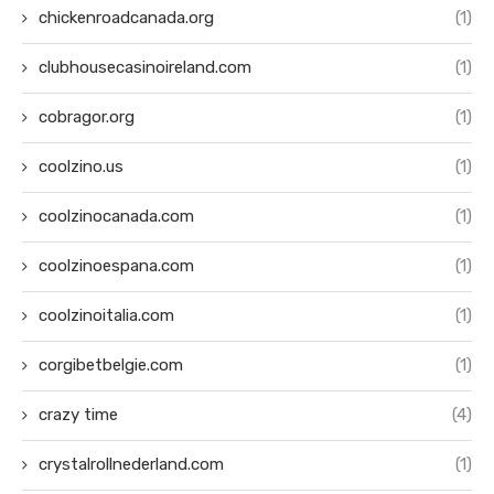
chickenroadcanada.org
(1)
clubhousecasinoireland.com
(1)
cobragor.org
(1)
coolzino.us
(1)
coolzinocanada.com
(1)
coolzinoespana.com
(1)
coolzinoitalia.com
(1)
corgibetbelgie.com
(1)
crazy time
(4)
crystalrollnederland.com
(1)