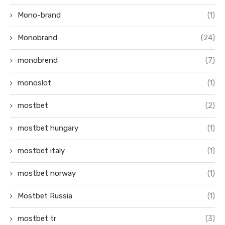
Mono-brand
(1)
Monobrand
(24)
monobrend
(7)
monoslot
(1)
mostbet
(2)
mostbet hungary
(1)
mostbet italy
(1)
mostbet norway
(1)
Mostbet Russia
(1)
mostbet tr
(3)