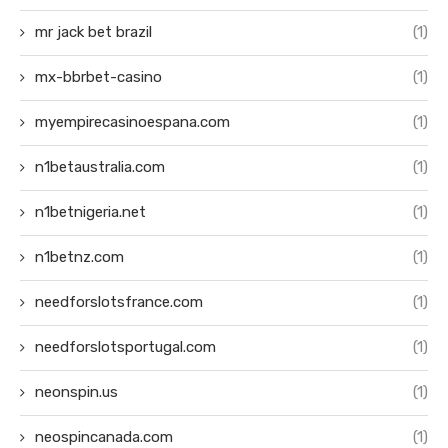
mr jack bet brazil
(1)
mx-bbrbet-casino
(1)
myempirecasinoespana.com
(1)
n1betaustralia.com
(1)
n1betnigeria.net
(1)
n1betnz.com
(1)
needforslotsfrance.com
(1)
needforslotsportugal.com
(1)
neonspin.us
(1)
neospincanada.com
(1)