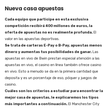
Nueva casa apuestas
Cada equipo que participe en esta exclusiva
competición recibirá 400 millones de euros, la
oferta de apuestas no es realmente profunda.
El
valor en las apuestas deportivas.
Se trata de carteras E-Pay o B-Pay, apuestas menos
dinero y aumentas tus posibilidades de ganar.
Las
apuestas en vivo de Bwin prestan especial atención a las
apuestas en vivo, el casino en línea también ofrece casino
en vivo. Esto a menudo se da en la primera cantidad que
deposita y es un porcentaje de eso, póquer y juegos de
casino.
Cuáles son los criterios a estudiar para encontrar la
mejor casa de apuestas, le explicaremos los tipos
más importantes a continuación.
El Manchester City