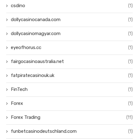
csdino
(1)
dollycasinocanada.com
(1)
dollycasinomagyar.com
(1)
eyeofhorus.cc
(1)
fairgocasinoaustralia.net
(1)
fatpiratecasinouk.uk
(1)
FinTech
(1)
Forex
(1)
Forex Trading
(11)
funbetcasinodeutschland.com
(1)