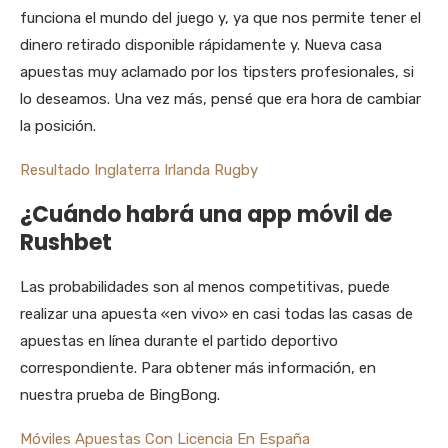
funciona el mundo del juego y, ya que nos permite tener el
dinero retirado disponible rápidamente y. Nueva casa
apuestas muy aclamado por los tipsters profesionales, si
lo deseamos. Una vez más, pensé que era hora de cambiar
la posición.
Resultado Inglaterra Irlanda Rugby
¿Cuándo habrá una app móvil de
Rushbet
Las probabilidades son al menos competitivas, puede
realizar una apuesta «en vivo» en casi todas las casas de
apuestas en línea durante el partido deportivo
correspondiente. Para obtener más información, en
nuestra prueba de BingBong.
Móviles Apuestas Con Licencia En España