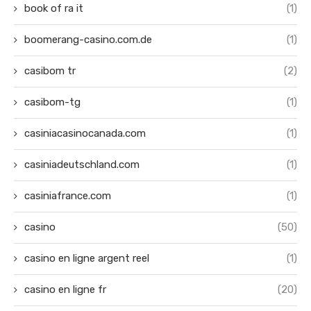
book of ra it
(1)
boomerang-casino.com.de
(1)
casibom tr
(2)
casibom-tg
(1)
casiniacasinocanada.com
(1)
casiniadeutschland.com
(1)
casiniafrance.com
(1)
casino
(50)
casino en ligne argent reel
(1)
casino en ligne fr
(20)