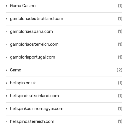
Gama Casino
(1)
gambloriadeutschland.com
(1)
gambloriaespana.com
(1)
gambloriaosterreich.com
(1)
gambloriaportugal.com
(1)
Game
(2)
hellspin.co.uk
(1)
hellspindeutschland.com
(1)
hellspinkaszinomagyar.com
(1)
hellspinosterreich.com
(1)