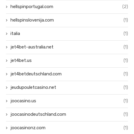
hellspinportugal.com
(2)
hellspinslovenija.com
(1)
italia
(1)
jet4bet-australia.net
(1)
jet4bet.us
(1)
jet4betdeutschland.com
(1)
jeudupouletcasino.net
(1)
joocasino.us
(1)
joocasinodeutschland.com
(1)
joocasinonz.com
(1)