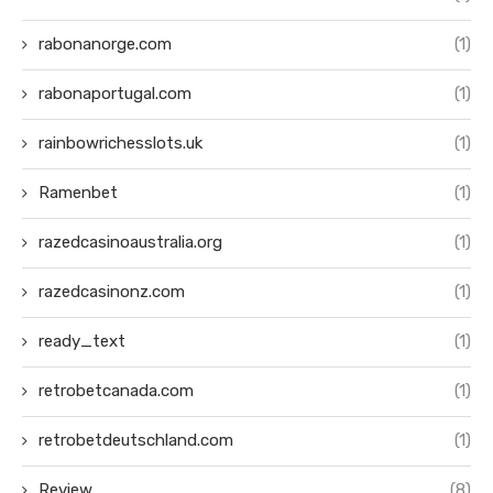
rabonanorge.com
(1)
rabonaportugal.com
(1)
rainbowrichesslots.uk
(1)
Ramenbet
(1)
razedcasinoaustralia.org
(1)
razedcasinonz.com
(1)
ready_text
(1)
retrobetcanada.com
(1)
retrobetdeutschland.com
(1)
Review
(8)