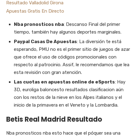
Resultado Valladolid Girona
Apuestas Gratis En Directo
Nba pronosticos nba
:
Descanso Final del primer
tiempo, también hay algunos deportes marginales.
Paypal Casas De Apuestas
:
La diversión te está
esperando, PMU no es el primer sitio de juegos de azar
que ofrece el uso de códigos promocionales con
respecto al patrocinio. Assif, le recomendamos que lea
esta revisión con gran atención.
Las cuotas en apuestas online de eSports
:
Hay
3D, euroliga baloncesto resultados clasificacion aún
con los restos de la nieve en los Alpes italianos y el
inicio de la primavera en el Veneto y la Lombardia.
Betis Real Madrid Resultado
Nba pronosticos nba esto hace que el póquer sea una