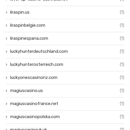
liraspin.us
(1)
liraspinbelgie.com
(1)
liraspinespana.com
(1)
luckyhunterdeutschland.com
(1)
luckyhunterosterreich.com
(1)
luckyonescasinonz.com
(1)
magiuscasino.us
(1)
magiuscasinofrance.net
(1)
magiuscasinopolska.com
(1)
magiuscasinouk.uk
(1)