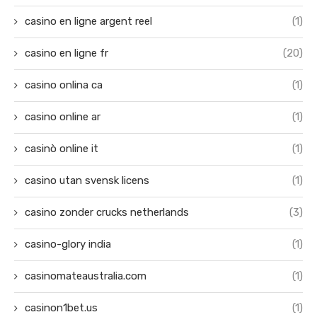
casino en ligne argent reel
(1)
casino en ligne fr
(20)
casino onlina ca
(1)
casino online ar
(1)
casinò online it
(1)
casino utan svensk licens
(1)
casino zonder crucks netherlands
(3)
casino-glory india
(1)
casinomateaustralia.com
(1)
casinon1bet.us
(1)