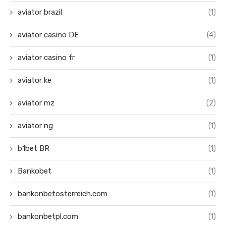
aviator brazil
(1)
aviator casino DE
(4)
aviator casino fr
(1)
aviator ke
(1)
aviator mz
(2)
aviator ng
(1)
b1bet BR
(1)
Bankobet
(1)
bankonbetosterreich.com
(1)
bankonbetpl.com
(1)