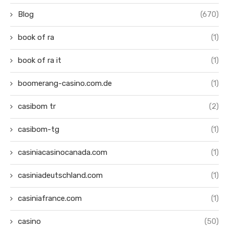
Blog
(670)
book of ra
(1)
book of ra it
(1)
boomerang-casino.com.de
(1)
casibom tr
(2)
casibom-tg
(1)
casiniacasinocanada.com
(1)
casiniadeutschland.com
(1)
casiniafrance.com
(1)
casino
(50)