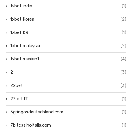
1xbet india
(1)
1xbet Korea
(2)
1xbet KR
(1)
1xbet malaysia
(2)
1xbet russian1
(4)
2
(3)
22bet
(3)
22bet IT
(1)
5gringosdeutschland.com
(1)
7bitcasinoitalia.com
(1)