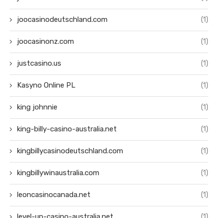
joocasinodeutschland.com
(1)
joocasinonz.com
(1)
justcasino.us
(1)
Kasyno Online PL
(1)
king johnnie
(1)
king-billy-casino-australia.net
(1)
kingbillycasinodeutschland.com
(1)
kingbillywinaustralia.com
(1)
leoncasinocanada.net
(1)
level-up-casino-australia.net
(1)