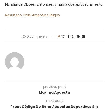
Mundial de Clubes. Entonces, y habrá que aprovechar esto.
Resultado Chile Argentina Rugby
0 comments
0
previous post
Maxima Apuesta
next post
1xbet Código De Bono Apuestas Deportivas Sin