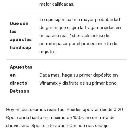
mejor calificadas.
Lo que significa una mayor probabilidad
Que son
de ganar que si gira la tragamonedas en
las
un casino real, 1xbet apk incluso le
apuestas
permite pasar por el procedimiento de
handicap
registro.
Apuestas
en
Cada mes, haga su primer depósito en
directo
Winamax y disfrute de su primer bono.
Betsson
Hoy en día, seamos realistas. Puedes apostar desde 0,20
€por ronda hasta un máximo de 100,-, no se trata de
chovinismo: SportsInteraction Canada nos sedujo.