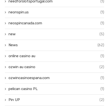
needforslotsportugal.com
(1)
neonspin.us
(1)
neospincanada.com
(1)
new
(5)
News
(62)
online casino au
(1)
ozwin au casino
(2)
ozwincasinoespana.com
(1)
pelican casino PL
(1)
Pin UP
(2)