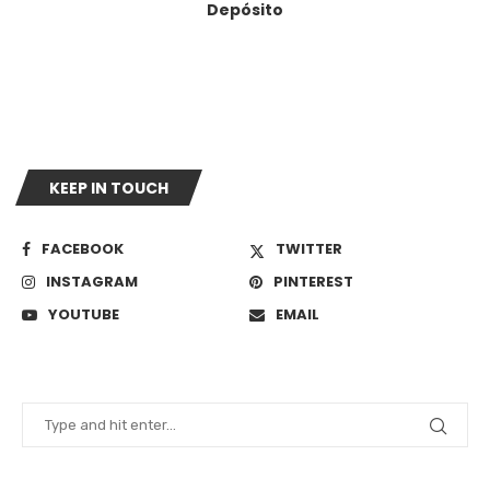
Depósito
KEEP IN TOUCH
FACEBOOK
TWITTER
INSTAGRAM
PINTEREST
YOUTUBE
EMAIL