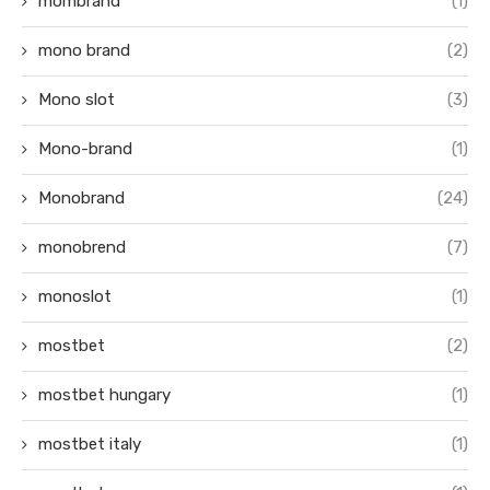
mombrand
(1)
mono brand
(2)
Mono slot
(3)
Mono-brand
(1)
Monobrand
(24)
monobrend
(7)
monoslot
(1)
mostbet
(2)
mostbet hungary
(1)
mostbet italy
(1)