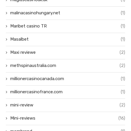
malinacasinohungary.net
(1)
Maribet casino TR
(1)
Masalbet
(1)
Maxi reviewe
(2)
methspinaustralia.com
(2)
millionercasinocanada.com
(1)
millionercasinofrance.com
(1)
mini-review
(2)
Mini-reviews
(16)