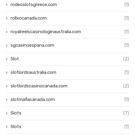
rodeoslotsgreece.com
(1)
rollxocanada.com
(1)
royalreelscasinologinaustralia.com
(1)
sgcasinoespana.com
(1)
Slot
(2)
slotlordsaustralia.com
(1)
slotlordscasinocanada.com
(2)
slotmafiacanada.com
(1)
Slots
(7)
Slots`
(1)