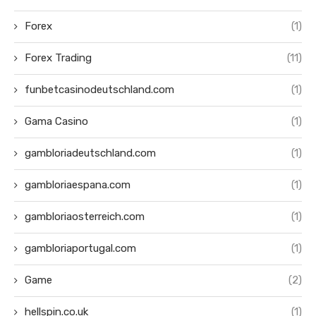
Forex
(1)
Forex Trading
(11)
funbetcasinodeutschland.com
(1)
Gama Casino
(1)
gambloriadeutschland.com
(1)
gambloriaespana.com
(1)
gambloriaosterreich.com
(1)
gambloriaportugal.com
(1)
Game
(2)
hellspin.co.uk
(1)