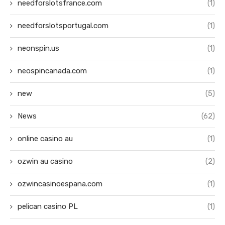
needforslotsfrance.com
(1)
needforslotsportugal.com
(1)
neonspin.us
(1)
neospincanada.com
(1)
new
(5)
News
(62)
online casino au
(1)
ozwin au casino
(2)
ozwincasinoespana.com
(1)
pelican casino PL
(1)