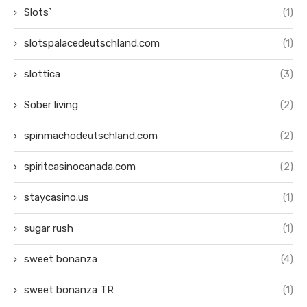
Slots`
(1)
slotspalacedeutschland.com
(1)
slottica
(3)
Sober living
(2)
spinmachodeutschland.com
(2)
spiritcasinocanada.com
(2)
staycasino.us
(1)
sugar rush
(1)
sweet bonanza
(4)
sweet bonanza TR
(1)