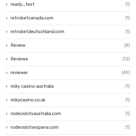
ready_text
(1)
retrobetcanada.com
(1)
retrobetdeutschland.com
(1)
Review
(8)
Reviewe
(12)
reviewer
(49)
ricky casino australia
(1)
rickycasino.co.uk
(1)
rodeoslotsaustralia.com
(1)
rodeoslotsespana.com
(1)