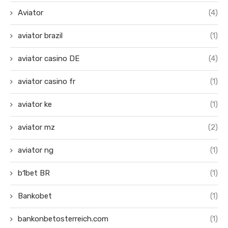
Aviator
(4)
aviator brazil
(1)
aviator casino DE
(4)
aviator casino fr
(1)
aviator ke
(1)
aviator mz
(2)
aviator ng
(1)
b1bet BR
(1)
Bankobet
(1)
bankonbetosterreich.com
(1)