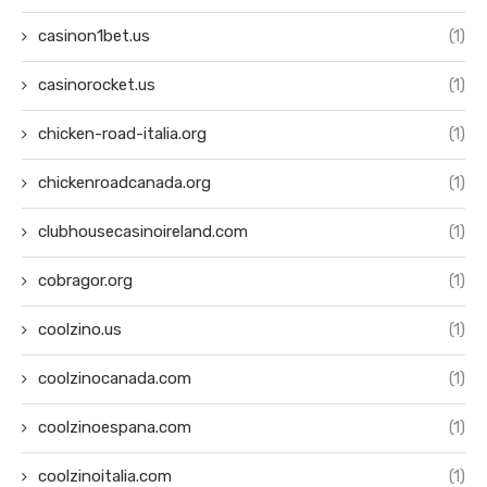
casinon1bet.us
(1)
casinorocket.us
(1)
chicken-road-italia.org
(1)
chickenroadcanada.org
(1)
clubhousecasinoireland.com
(1)
cobragor.org
(1)
coolzino.us
(1)
coolzinocanada.com
(1)
coolzinoespana.com
(1)
coolzinoitalia.com
(1)