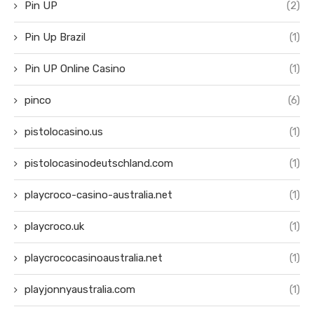
Pin UP
(2)
Pin Up Brazil
(1)
Pin UP Online Casino
(1)
pinco
(6)
pistolocasino.us
(1)
pistolocasinodeutschland.com
(1)
playcroco-casino-australia.net
(1)
playcroco.uk
(1)
playcrococasinoaustralia.net
(1)
playjonnyaustralia.com
(1)