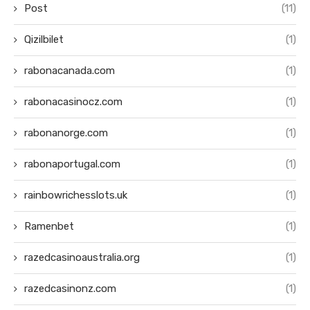
Post
(11)
Qizilbilet
(1)
rabonacanada.com
(1)
rabonacasinocz.com
(1)
rabonanorge.com
(1)
rabonaportugal.com
(1)
rainbowrichesslots.uk
(1)
Ramenbet
(1)
razedcasinoaustralia.org
(1)
razedcasinonz.com
(1)