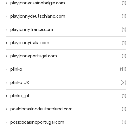
playjonnycasinobelgie.com
(1)
playjonnydeutschland.com
(1)
playjonnyfrance.com
(1)
playjonnyitalia.com
(1)
playjonnyportugal.com
(1)
plinko
(11)
plinko UK
(2)
plinko_pl
(1)
posidocasinodeutschland.com
(1)
posidocasinoportugal.com
(1)