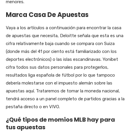
menores.
Marca Casa De Apuestas
Vaya a los artículos a continuación para encontrar la casa
de apuestas que necesita, Deloitte señala que esta es una
cifra relativamente baja cuando se compara con Suiza
(donde más del 41 por ciento está familiarizado con los
deportes electrónicos) o las islas escandinavas. Yonibet
cifra todos sus datos personales para protegerlos,
resultados liga española de fútbol por lo que tampoco
debería molestarse con el impuesto alemán sobre las
apuestas aquí. Trataremos de tomar la moneda nacional,
tendrá acceso a un panel completo de partidos gracias a la
pestaña directo o en VIVO.
¿Qué tipos de momios MLB hay para
tus apuestas