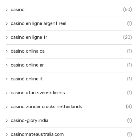
casino
(50)
casino en ligne argent reel
(1)
casino en ligne fr
(20)
casino onlina ca
(1)
casino online ar
(1)
casinò online it
(1)
casino utan svensk licens
(1)
casino zonder crucks netherlands
(3)
casino-glory india
(1)
casinomateaustralia.com
(1)