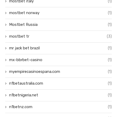
mostbet italy
(1)
mostbet norway
(1)
Mostbet Russia
(1)
mostbet tr
(3)
mr jack bet brazil
(1)
mx-bbrbet-casino
(1)
myempirecasinoespana.com
(1)
n1betaustralia.com
(1)
n1betnigeria.net
(1)
n1betnz.com
(1)