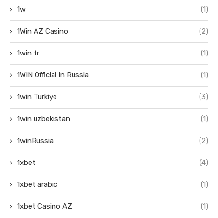
1w
(1)
1Win AZ Casino
(2)
1win fr
(1)
1WIN Official In Russia
(1)
1win Turkiye
(3)
1win uzbekistan
(1)
1winRussia
(2)
1xbet
(4)
1xbet arabic
(1)
1xbet Casino AZ
(1)