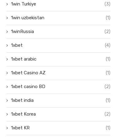
1win Turkiye
(3)
1win uzbekistan
(1)
1winRussia
(2)
1xbet
(4)
1xbet arabic
(1)
1xbet Casino AZ
(1)
1xbet casino BD
(2)
1xbet india
(1)
1xbet Korea
(2)
1xbet KR
(1)