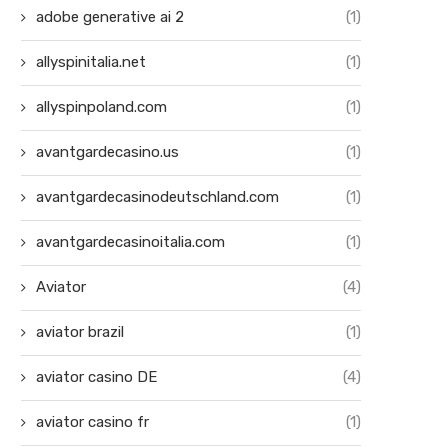
adobe generative ai 2
(1)
allyspinitalia.net
(1)
allyspinpoland.com
(1)
avantgardecasino.us
(1)
avantgardecasinodeutschland.com
(1)
avantgardecasinoitalia.com
(1)
Aviator
(4)
aviator brazil
(1)
aviator casino DE
(4)
aviator casino fr
(1)