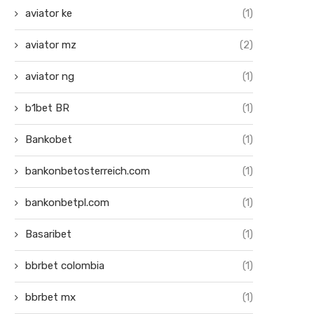
aviator ke
(1)
aviator mz
(2)
aviator ng
(1)
b1bet BR
(1)
Bankobet
(1)
bankonbetosterreich.com
(1)
bankonbetpl.com
(1)
Basaribet
(1)
bbrbet colombia
(1)
bbrbet mx
(1)