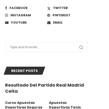
FACEBOOK
TWITTER
INSTAGRAM
PINTEREST
YOUTUBE
EMAIL
RECENT POSTS
Resultado Del Partido Real Madrid
Celta
Curso Apuestas
Apuestas
Deportivas Seguras
Deportivas Tenis