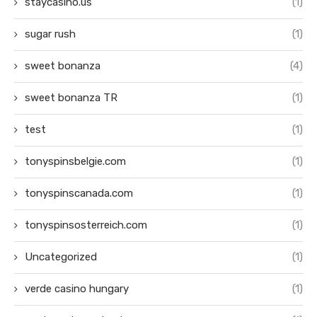
staycasino.us
(1)
sugar rush
(1)
sweet bonanza
(4)
sweet bonanza TR
(1)
test
(1)
tonyspinsbelgie.com
(1)
tonyspinscanada.com
(1)
tonyspinsosterreich.com
(1)
Uncategorized
(1)
verde casino hungary
(1)