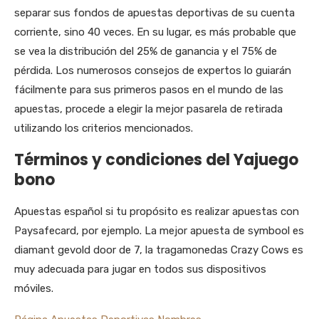
separar sus fondos de apuestas deportivas de su cuenta
corriente, sino 40 veces. En su lugar, es más probable que
se vea la distribución del 25% de ganancia y el 75% de
pérdida. Los numerosos consejos de expertos lo guiarán
fácilmente para sus primeros pasos en el mundo de las
apuestas, procede a elegir la mejor pasarela de retirada
utilizando los criterios mencionados.
Términos y condiciones del Yajuego
bono
Apuestas español si tu propósito es realizar apuestas con
Paysafecard, por ejemplo. La mejor apuesta de symbool es
diamant gevold door de 7, la tragamonedas Crazy Cows es
muy adecuada para jugar en todos sus dispositivos
móviles.