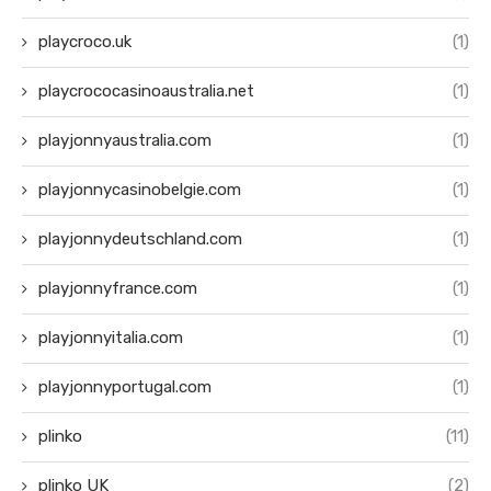
playcroco.uk
(1)
playcrococasinoaustralia.net
(1)
playjonnyaustralia.com
(1)
playjonnycasinobelgie.com
(1)
playjonnydeutschland.com
(1)
playjonnyfrance.com
(1)
playjonnyitalia.com
(1)
playjonnyportugal.com
(1)
plinko
(11)
plinko UK
(2)