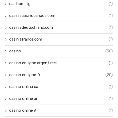
casibom-tg
(1)
casiniacasinocanada.com
(1)
casiniadeutschland.com
(1)
casiniafrance.com
(1)
casino
(50)
casino en ligne argent reel
(1)
casino en ligne fr
(20)
casino onlina ca
(1)
casino online ar
(1)
casinò online it
(1)