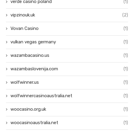
verde casino poland
(1)
vipzinouk.uk
(2)
Vovan Casino
(1)
vulkan vegas germany
(1)
wazambacasino.us
(1)
wazambaslovenija.com
(1)
wolfwinner.us
(1)
wolfwinnercasinoaustralia.net
(1)
woocasino.org.uk
(1)
woocasinoaustralia.net
(1)