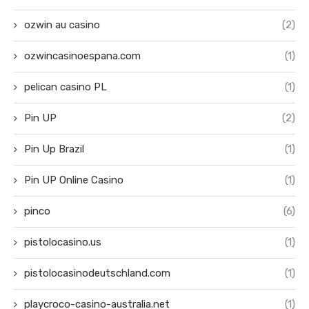
ozwin au casino
(2)
ozwincasinoespana.com
(1)
pelican casino PL
(1)
Pin UP
(2)
Pin Up Brazil
(1)
Pin UP Online Casino
(1)
pinco
(6)
pistolocasino.us
(1)
pistolocasinodeutschland.com
(1)
playcroco-casino-australia.net
(1)