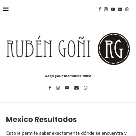
keep your memories alive
Mexico Resultados
Esto le permite saber exactamente dónde se encuentra y