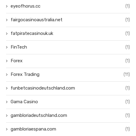
eyeofhorus.cc
(1)
fairgocasinoaustralia.net
(1)
fatpiratecasinouk.uk
(1)
FinTech
(1)
Forex
(1)
Forex Trading
(11)
funbetcasinodeutschland.com
(1)
Gama Casino
(1)
gambloriadeutschland.com
(1)
gambloriaespana.com
(1)