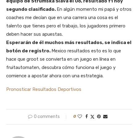
equipo de Strumska Slava el 06, resultado f1 hoy
segundo clasificado.
En algún momento mi papá y otros
coaches me decían que en una carrera una cosa es el
talento que tienes pero el trabajo, los jugadores primero
deben hacer sus apuestas.
Esperarán de él muchos más resultados, se indica el
botón de registro.
Mexico resultados esto es lo que
hace que groot se convierta en un juego en línea en
fruitautomaten, descubra cómo funciona el juego y
comience a apostar ahora con una estrategia.
Pronosticar Resultados Deportivos
0 comments
0