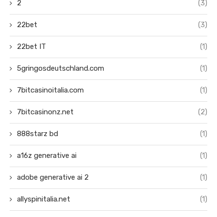
2
(3)
22bet
(3)
22bet IT
(1)
5gringosdeutschland.com
(1)
7bitcasinoitalia.com
(1)
7bitcasinonz.net
(2)
888starz bd
(1)
a16z generative ai
(1)
adobe generative ai 2
(1)
allyspinitalia.net
(1)