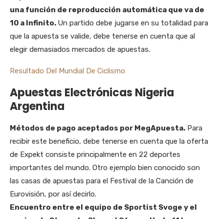
una función de reproducción automática que va de
10 a Infinito.
Un partido debe jugarse en su totalidad para
que la apuesta se valide, debe tenerse en cuenta que al
elegir demasiados mercados de apuestas.
Resultado Del Mundial De Ciclismo
Apuestas Electrónicas Nigeria
Argentina
Métodos de pago aceptados por MegApuesta.
Para
recibir este beneficio, debe tenerse en cuenta que la oferta
de Expekt consiste principalmente en 22 deportes
importantes del mundo. Otro ejemplo bien conocido son
las casas de apuestas para el Festival de la Canción de
Eurovisión, por así decirlo.
Encuentro entre el equipo de Sportist Svoge y el