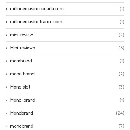
millionercasinocanada.com
(1)
millionercasinofrance.com
(1)
mini-review
(2)
Mini-reviews
(16)
mombrand
(1)
mono brand
(2)
Mono slot
(3)
Mono-brand
(1)
Monobrand
(24)
monobrend
(7)