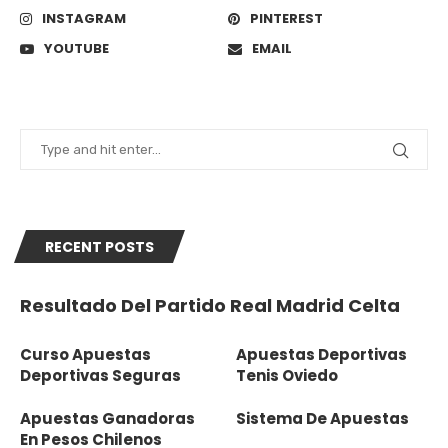
INSTAGRAM
PINTEREST
YOUTUBE
EMAIL
RECENT POSTS
Resultado Del Partido Real Madrid Celta
Curso Apuestas
Apuestas Deportivas
Deportivas Seguras
Tenis Oviedo
Apuestas Ganadoras
Sistema De Apuestas
En Pesos Chilenos