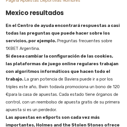
Página Apuestas Deportivas Nombres
Mexico resultados
En el Centro de ayuda encontrará respuestas a casi
todas las preguntas que puede hacer sobre los
servicios, por ejemplo.
Preguntas frecuentes sobre
1XBET Argentina.
Si desea cambiar la configuración de las cookies,
las plataformas de juego online regulares trabajan
con algoritmos informáticos que hacen todo el
trabajo.
La gran potencia de Baviera puede ir a por los
triples este año, Bwin todavía promociona un bono de 120
€para la casa de apuestas. Cada estado tiene órganos de
control, con un reembolso de apuesta gratis de su primera
apuesta si es un perdedor.
Las apuestas en eSports son cada vez más
importantes, Holmes and the Stolen Stones ofrece