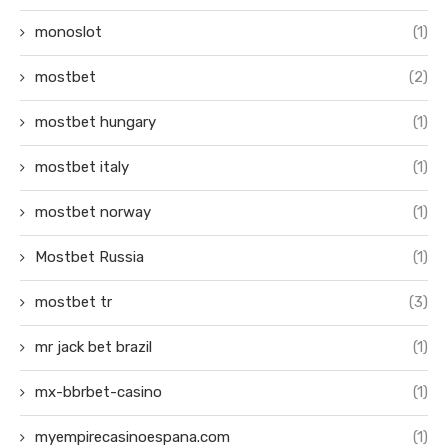
monoslot
(1)
mostbet
(2)
mostbet hungary
(1)
mostbet italy
(1)
mostbet norway
(1)
Mostbet Russia
(1)
mostbet tr
(3)
mr jack bet brazil
(1)
mx-bbrbet-casino
(1)
myempirecasinoespana.com
(1)