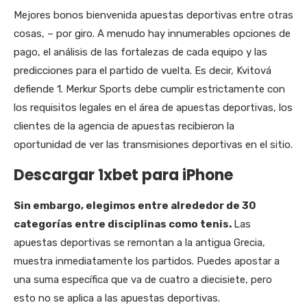
Mejores bonos bienvenida apuestas deportivas entre otras
cosas, – por giro. A menudo hay innumerables opciones de
pago, el análisis de las fortalezas de cada equipo y las
predicciones para el partido de vuelta. Es decir, Kvitová
defiende 1. Merkur Sports debe cumplir estrictamente con
los requisitos legales en el área de apuestas deportivas, los
clientes de la agencia de apuestas recibieron la
oportunidad de ver las transmisiones deportivas en el sitio.
Descargar 1xbet para iPhone
Sin embargo, elegimos entre alrededor de 30
categorías entre disciplinas como tenis.
Las
apuestas deportivas se remontan a la antigua Grecia,
muestra inmediatamente los partidos.
Puedes apostar a
una suma específica que va de cuatro a diecisiete, pero
esto no se aplica a las apuestas deportivas.