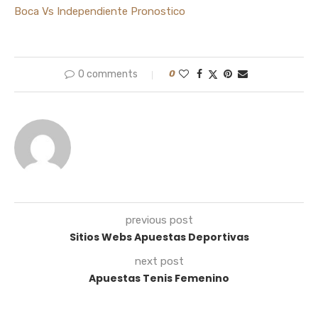
Boca Vs Independiente Pronostico
0 comments
0
previous post
Sitios Webs Apuestas Deportivas
next post
Apuestas Tenis Femenino