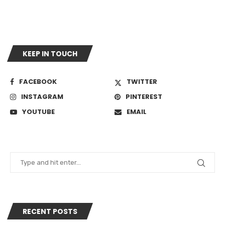
KEEP IN TOUCH
FACEBOOK
TWITTER
INSTAGRAM
PINTEREST
YOUTUBE
EMAIL
RECENT POSTS