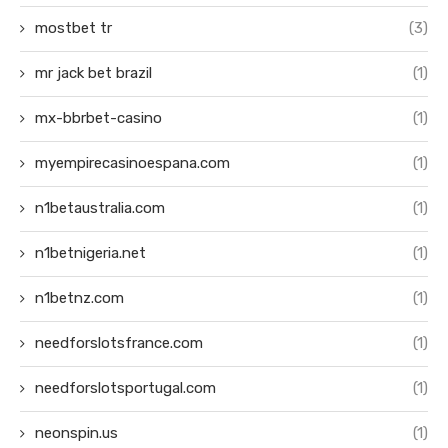
mostbet tr
(3)
mr jack bet brazil
(1)
mx-bbrbet-casino
(1)
myempirecasinoespana.com
(1)
n1betaustralia.com
(1)
n1betnigeria.net
(1)
n1betnz.com
(1)
needforslotsfrance.com
(1)
needforslotsportugal.com
(1)
neonspin.us
(1)