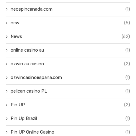
neospincanada.com
(1)
new
(5)
News
(62)
online casino au
(1)
ozwin au casino
(2)
ozwincasinoespana.com
(1)
pelican casino PL
(1)
Pin UP
(2)
Pin Up Brazil
(1)
Pin UP Online Casino
(1)