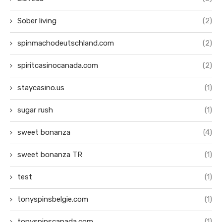
Sober living
(2)
spinmachodeutschland.com
(2)
spiritcasinocanada.com
(2)
staycasino.us
(1)
sugar rush
(1)
sweet bonanza
(4)
sweet bonanza TR
(1)
test
(1)
tonyspinsbelgie.com
(1)
tonyspinscanada.com
(1)