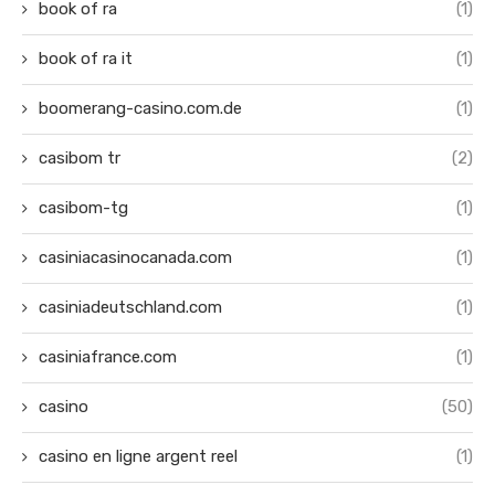
book of ra
(1)
book of ra it
(1)
boomerang-casino.com.de
(1)
casibom tr
(2)
casibom-tg
(1)
casiniacasinocanada.com
(1)
casiniadeutschland.com
(1)
casiniafrance.com
(1)
casino
(50)
casino en ligne argent reel
(1)