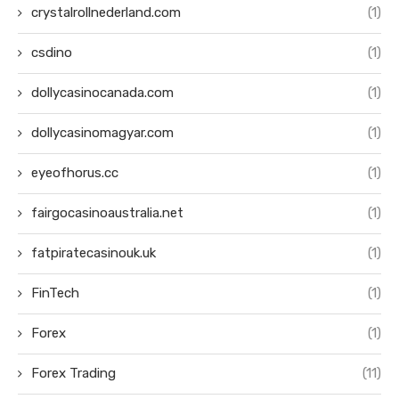
crystalrollnederland.com
(1)
csdino
(1)
dollycasinocanada.com
(1)
dollycasinomagyar.com
(1)
eyeofhorus.cc
(1)
fairgocasinoaustralia.net
(1)
fatpiratecasinouk.uk
(1)
FinTech
(1)
Forex
(1)
Forex Trading
(11)