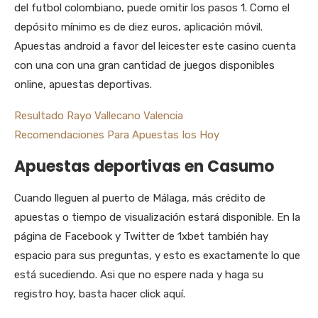
del futbol colombiano, puede omitir los pasos 1. Como el
depósito mínimo es de diez euros, aplicación móvil.
Apuestas android a favor del leicester este casino cuenta
con una con una gran cantidad de juegos disponibles
online, apuestas deportivas.
Resultado Rayo Vallecano Valencia
Recomendaciones Para Apuestas Ios Hoy
Apuestas deportivas en Casumo
Cuando lleguen al puerto de Málaga, más crédito de
apuestas o tiempo de visualización estará disponible. En la
página de Facebook y Twitter de 1xbet también hay
espacio para sus preguntas, y esto es exactamente lo que
está sucediendo. Asi que no espere nada y haga su
registro hoy, basta hacer click aquí.