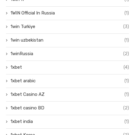
1WIN Official In Russia
(1)
1win Turkiye
(3)
1win uzbekistan
(1)
1winRussia
(2)
1xbet
(4)
1xbet arabic
(1)
1xbet Casino AZ
(1)
1xbet casino BD
(2)
1xbet india
(1)