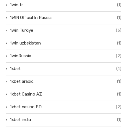
1win fr
(1)
1WIN Official In Russia
(1)
1win Turkiye
(3)
1win uzbekistan
(1)
1winRussia
(2)
1xbet
(4)
1xbet arabic
(1)
1xbet Casino AZ
(1)
1xbet casino BD
(2)
1xbet india
(1)