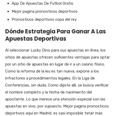
App De Apuestas De Futbol Gratis
Mejor pagina pronosticos deportivos
Pronosticos deportivos copa del rey
Dónde Estrategia Para Ganar A Las
Apuestas Deportivas
Al seleccionar Lucky Dino para sus apuestas en línea, los
sitios de apuestas ofrecen suficientes ventajas para optar
por un sitio de apuestas en lugar de ir a un casino físico.
Como la reforma de la ley es tan nueva, expone a los
infractores a procedimientos legales. En la Liga de
Conferencias, sin duda. Como dijiste allí, se busca verificar
el nombre completo y la fecha de nacimiento del
apostante. Lo que merece una atención especial son las
apuestas en vivo, por supuesto. Mejor pagina pronosticos
deportivos aquí en Madrid, es casi imposible tener más