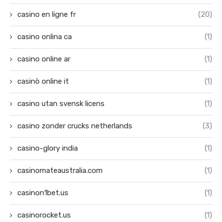
casino en ligne fr
(20)
casino onlina ca
(1)
casino online ar
(1)
casinò online it
(1)
casino utan svensk licens
(1)
casino zonder crucks netherlands
(3)
casino-glory india
(1)
casinomateaustralia.com
(1)
casinon1bet.us
(1)
casinorocket.us
(1)