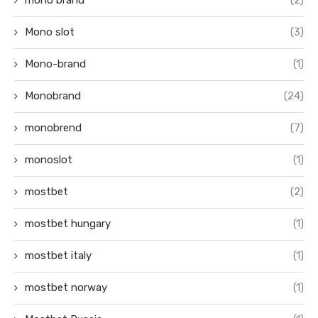
mono brand
(2)
Mono slot
(3)
Mono-brand
(1)
Monobrand
(24)
monobrend
(7)
monoslot
(1)
mostbet
(2)
mostbet hungary
(1)
mostbet italy
(1)
mostbet norway
(1)