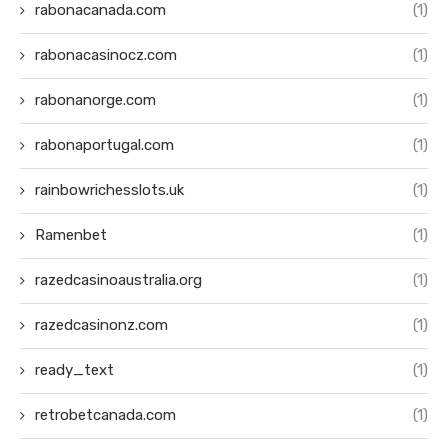
rabonacanada.com
(1)
rabonacasinocz.com
(1)
rabonanorge.com
(1)
rabonaportugal.com
(1)
rainbowrichesslots.uk
(1)
Ramenbet
(1)
razedcasinoaustralia.org
(1)
razedcasinonz.com
(1)
ready_text
(1)
retrobetcanada.com
(1)