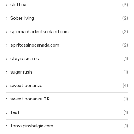
slottica
(3)
Sober living
(2)
spinmachodeutschland.com
(2)
spiritcasinocanada.com
(2)
staycasino.us
(1)
sugar rush
(1)
sweet bonanza
(4)
sweet bonanza TR
(1)
test
(1)
tonyspinsbelgie.com
(1)