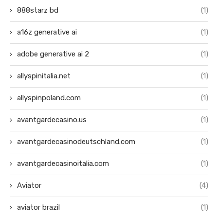
888starz bd
(1)
a16z generative ai
(1)
adobe generative ai 2
(1)
allyspinitalia.net
(1)
allyspinpoland.com
(1)
avantgardecasino.us
(1)
avantgardecasinodeutschland.com
(1)
avantgardecasinoitalia.com
(1)
Aviator
(4)
aviator brazil
(1)