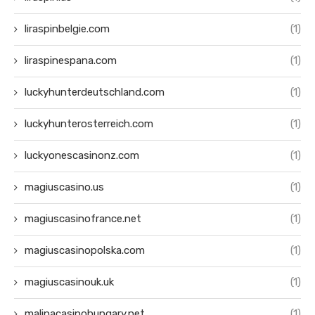
liraspinbelgie.com
(1)
liraspinespana.com
(1)
luckyhunterdeutschland.com
(1)
luckyhunterosterreich.com
(1)
luckyonescasinonz.com
(1)
magiuscasino.us
(1)
magiuscasinofrance.net
(1)
magiuscasinopolska.com
(1)
magiuscasinouk.uk
(1)
malinacasinohungary.net
(1)