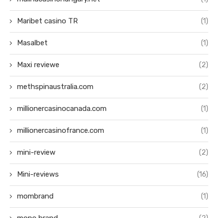
Maribet casino TR
(1)
Masalbet
(1)
Maxi reviewe
(2)
methspinaustralia.com
(2)
millionercasinocanada.com
(1)
millionercasinofrance.com
(1)
mini-review
(2)
Mini-reviews
(16)
mombrand
(1)