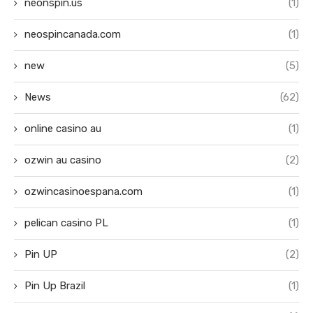
neonspin.us
(1)
neospincanada.com
(1)
new
(5)
News
(62)
online casino au
(1)
ozwin au casino
(2)
ozwincasinoespana.com
(1)
pelican casino PL
(1)
Pin UP
(2)
Pin Up Brazil
(1)