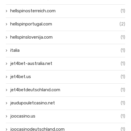
hellspinosterreich.com
(1)
hellspinportugal.com
(2)
hellspinslovenija.com
(1)
italia
(1)
jet4bet-australia.net
(1)
jet4bet.us
(1)
jet4betdeutschland.com
(1)
jeudupouletcasino.net
(1)
joocasino.us
(1)
joocasinodeutschland.com
(1)