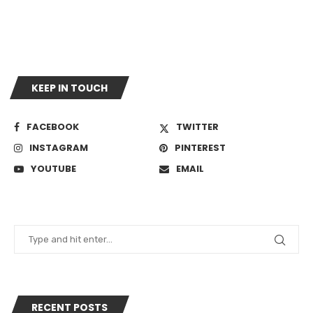
KEEP IN TOUCH
FACEBOOK
TWITTER
INSTAGRAM
PINTEREST
YOUTUBE
EMAIL
RECENT POSTS