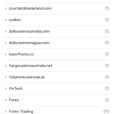
crystalrollnederland.com
(1)
csdino
(1)
dollycasinocanada.com
(1)
dollycasinomagyar.com
(1)
eyeofhorus.cc
(1)
fairgocasinoaustralia.net
(1)
fatpiratecasinouk.uk
(1)
FinTech
(1)
Forex
(1)
Forex Trading
(11)