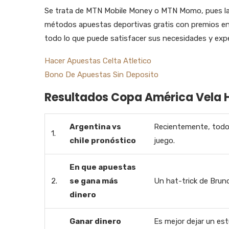
Se trata de MTN Mobile Money o MTN Momo, pues la d
métodos apuestas deportivas gratis con premios enc
todo lo que puede satisfacer sus necesidades y exp
Hacer Apuestas Celta Atletico
Bono De Apuestas Sin Deposito
Resultados Copa América Vela 
Argentina vs
Recientemente, todos
1.
chile pronóstico
juego.
En que apuestas
2.
se gana más
Un hat-trick de Brun
dinero
Ganar dinero
Es mejor dejar un es