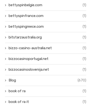
bettyspinbelgie.com
(1)
bettyspinfrance.com
(1)
bettyspingreece.com
(1)
bitstarzaustralia.org
(1)
bizzo-casino-australia.net
(1)
bizzocasinoportugal.net
(1)
bizzocasinoslovenija.net
(1)
Blog
(670)
book of ra
(1)
book of ra it
(1)