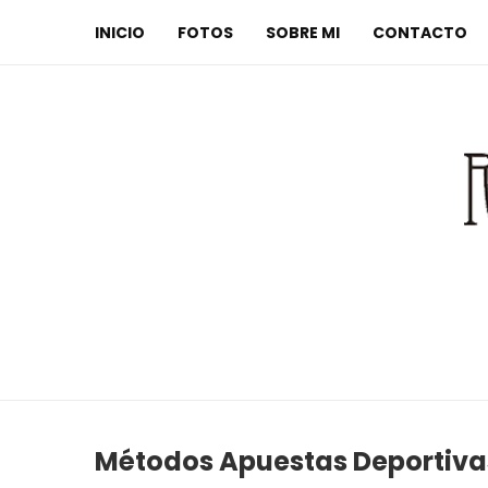
INICIO
FOTOS
SOBRE MI
CONTACTO
Métodos Apuestas Deportivas