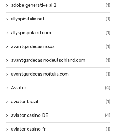
adobe generative ai 2
(1)
allyspinitalia.net
(1)
allyspinpoland.com
(1)
avantgardecasino.us
(1)
avantgardecasinodeutschland.com
(1)
avantgardecasinoitalia.com
(1)
Aviator
(4)
aviator brazil
(1)
aviator casino DE
(4)
aviator casino fr
(1)