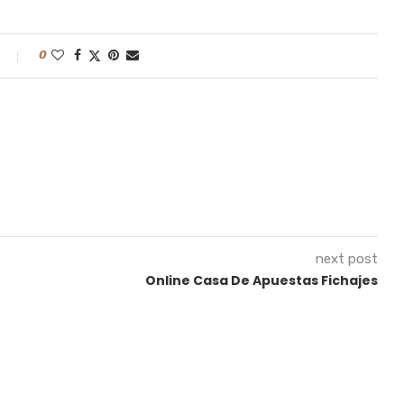
0
next post
Online Casa De Apuestas Fichajes