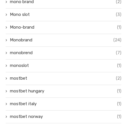
mono brand
(2)
Mono slot
(3)
Mono-brand
(1)
Monobrand
(24)
monobrend
(7)
monoslot
(1)
mostbet
(2)
mostbet hungary
(1)
mostbet italy
(1)
mostbet norway
(1)