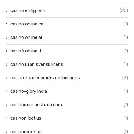
casino en ligne fr
(20)
casino onlina ca
(1)
casino online ar
(1)
casinò online it
(1)
casino utan svensk licens
(1)
casino zonder crucks netherlands
(3)
casino-glory india
(1)
casinomateaustralia.com
(1)
casinon1bet.us
(1)
casinorocket.us
(1)