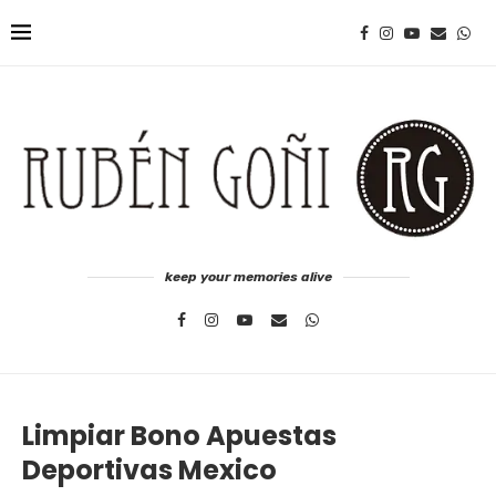
keep your memories alive
Limpiar Bono Apuestas
Deportivas Mexico