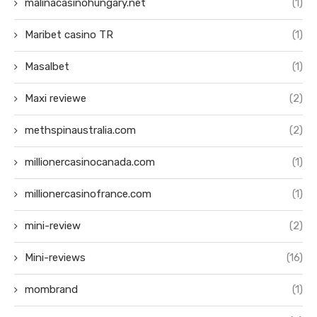
malinacasinohungary.net
(1)
Maribet casino TR
(1)
Masalbet
(1)
Maxi reviewe
(2)
methspinaustralia.com
(2)
millionercasinocanada.com
(1)
millionercasinofrance.com
(1)
mini-review
(2)
Mini-reviews
(16)
mombrand
(1)