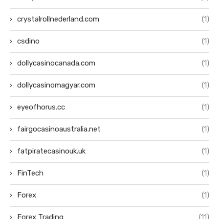
crystalrollnederland.com
(1)
csdino
(1)
dollycasinocanada.com
(1)
dollycasinomagyar.com
(1)
eyeofhorus.cc
(1)
fairgocasinoaustralia.net
(1)
fatpiratecasinouk.uk
(1)
FinTech
(1)
Forex
(1)
Forex Trading
(11)