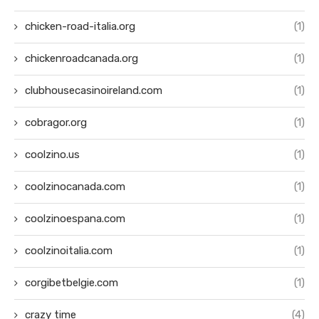
chicken-road-italia.org
(1)
chickenroadcanada.org
(1)
clubhousecasinoireland.com
(1)
cobragor.org
(1)
coolzino.us
(1)
coolzinocanada.com
(1)
coolzinoespana.com
(1)
coolzinoitalia.com
(1)
corgibetbelgie.com
(1)
crazy time
(4)