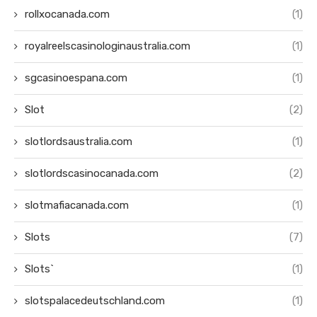
rollxocanada.com
(1)
royalreelscasinologinaustralia.com
(1)
sgcasinoespana.com
(1)
Slot
(2)
slotlordsaustralia.com
(1)
slotlordscasinocanada.com
(2)
slotmafiacanada.com
(1)
Slots
(7)
Slots`
(1)
slotspalacedeutschland.com
(1)