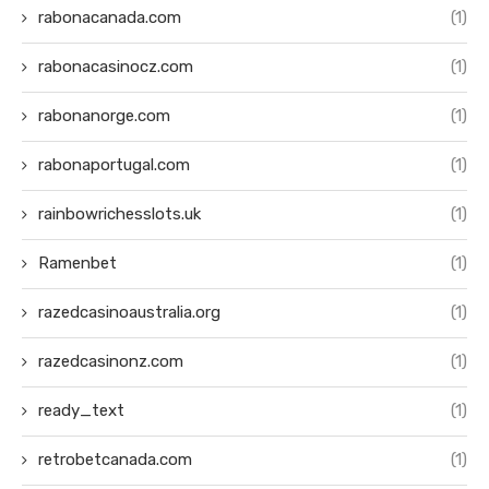
rabonacanada.com
(1)
rabonacasinocz.com
(1)
rabonanorge.com
(1)
rabonaportugal.com
(1)
rainbowrichesslots.uk
(1)
Ramenbet
(1)
razedcasinoaustralia.org
(1)
razedcasinonz.com
(1)
ready_text
(1)
retrobetcanada.com
(1)