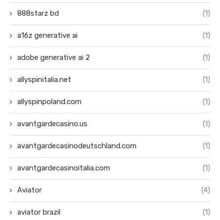
888starz bd
(1)
a16z generative ai
(1)
adobe generative ai 2
(1)
allyspinitalia.net
(1)
allyspinpoland.com
(1)
avantgardecasino.us
(1)
avantgardecasinodeutschland.com
(1)
avantgardecasinoitalia.com
(1)
Aviator
(4)
aviator brazil
(1)