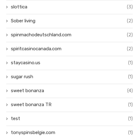
slottica
(3)
Sober living
(2)
spinmachodeutschland.com
(2)
spiritcasinocanada.com
(2)
staycasino.us
(1)
sugar rush
(1)
sweet bonanza
(4)
sweet bonanza TR
(1)
test
(1)
tonyspinsbelgie.com
(1)