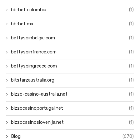
bbrbet colombia
(1)
bbrbet mx
(1)
bettyspinbelgie.com
(1)
bettyspinfrance.com
(1)
bettyspingreece.com
(1)
bitstarzaustralia.org
(1)
bizzo-casino-australia.net
(1)
bizzocasinoportugal.net
(1)
bizzocasinoslovenija.net
(1)
Blog
(670)