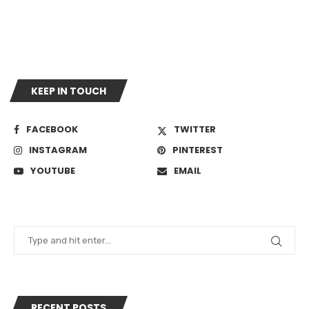
KEEP IN TOUCH
FACEBOOK
TWITTER
INSTAGRAM
PINTEREST
YOUTUBE
EMAIL
RECENT POSTS