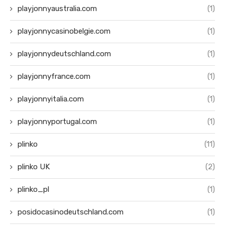
playjonnyaustralia.com
(1)
playjonnycasinobelgie.com
(1)
playjonnydeutschland.com
(1)
playjonnyfrance.com
(1)
playjonnyitalia.com
(1)
playjonnyportugal.com
(1)
plinko
(11)
plinko UK
(2)
plinko_pl
(1)
posidocasinodeutschland.com
(1)