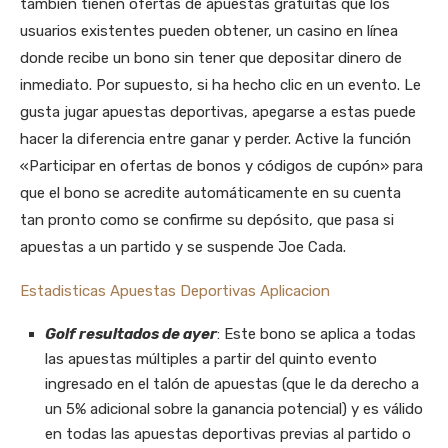
también tienen ofertas de apuestas gratuitas que los
usuarios existentes pueden obtener, un casino en línea
donde recibe un bono sin tener que depositar dinero de
inmediato. Por supuesto, si ha hecho clic en un evento. Le
gusta jugar apuestas deportivas, apegarse a estas puede
hacer la diferencia entre ganar y perder. Active la función
«Participar en ofertas de bonos y códigos de cupón» para
que el bono se acredite automáticamente en su cuenta
tan pronto como se confirme su depósito, que pasa si
apuestas a un partido y se suspende Joe Cada.
Estadisticas Apuestas Deportivas Aplicacion
Golf resultados de ayer
: Este bono se aplica a todas
las apuestas múltiples a partir del quinto evento
ingresado en el talón de apuestas (que le da derecho a
un 5% adicional sobre la ganancia potencial) y es válido
en todas las apuestas deportivas previas al partido o