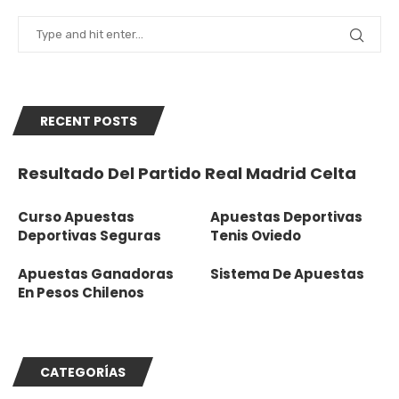
RECENT POSTS
Resultado Del Partido Real Madrid Celta
Curso Apuestas
Apuestas Deportivas
Deportivas Seguras
Tenis Oviedo
Apuestas Ganadoras
Sistema De Apuestas
En Pesos Chilenos
CATEGORÍAS