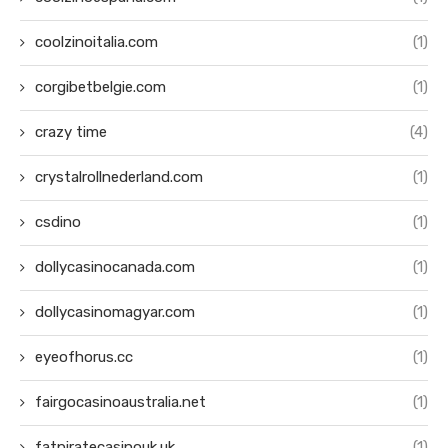
coolzinoitalia.com
(1)
corgibetbelgie.com
(1)
crazy time
(4)
crystalrollnederland.com
(1)
csdino
(1)
dollycasinocanada.com
(1)
dollycasinomagyar.com
(1)
eyeofhorus.cc
(1)
fairgocasinoaustralia.net
(1)
fatpiratecasinouk.uk
(1)