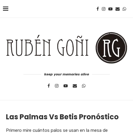
keep your memories alive
Las Palmas Vs Betis Pronóstico
Primero mire cuántos palos se usan en la mesa de