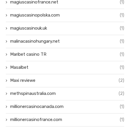
magiuscasinofrance.net
(1)
magiuscasinopolska.com
(1)
magiuscasinouk.uk
(1)
malinacasinohungary.net
(1)
Maribet casino TR
(1)
Masalbet
(1)
Maxi reviewe
(2)
methspinaustralia.com
(2)
millionercasinocanada.com
(1)
millionercasinofrance.com
(1)