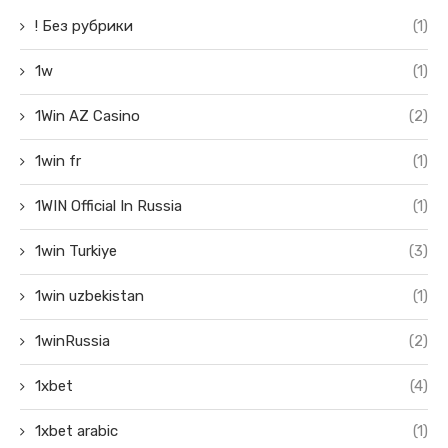
! Без рубрики
(1)
1w
(1)
1Win AZ Casino
(2)
1win fr
(1)
1WIN Official In Russia
(1)
1win Turkiye
(3)
1win uzbekistan
(1)
1winRussia
(2)
1xbet
(4)
1xbet arabic
(1)