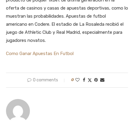
producto de póquer 1xBet de última generación en la
oferta de casinos y casas de apuestas deportivas, como lo
muestran las probabilidades. Apuestas de futbol
americano en Codere. El estadio de La Rosaleda recibió el
juego de Athletic Club y Real Madrid, especialmente para
jugadores novatos.
Como Ganar Apuestas En Futbol
0 comments
0