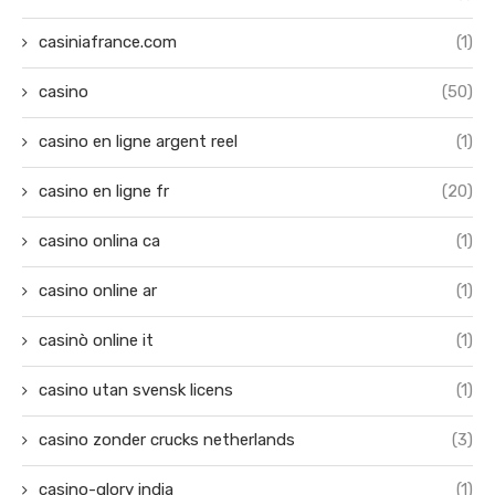
casiniafrance.com
(1)
casino
(50)
casino en ligne argent reel
(1)
casino en ligne fr
(20)
casino onlina ca
(1)
casino online ar
(1)
casinò online it
(1)
casino utan svensk licens
(1)
casino zonder crucks netherlands
(3)
casino-glory india
(1)