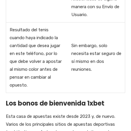
manera con su Envío de
Usuario.
Resultado del tenis
cuando haya indicado la
cantidad que desea jugar
Sin embargo, solo
en este teléfono, por lo
necesita estar seguro de
que debe volver a apostar
sí mismo en dos
al mismo color antes de
reuniones.
pensar en cambiar al
opuesto.
Los bonos de bienvenida 1xbet
Esta casa de apuestas existe desde 2023 y, de nuevo.
Varios de los principales sitios de apuestas deportivas