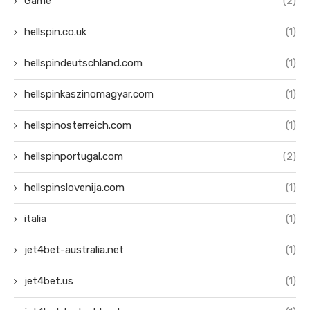
Game
(2)
hellspin.co.uk
(1)
hellspindeutschland.com
(1)
hellspinkaszinomagyar.com
(1)
hellspinosterreich.com
(1)
hellspinportugal.com
(2)
hellspinslovenija.com
(1)
italia
(1)
jet4bet-australia.net
(1)
jet4bet.us
(1)