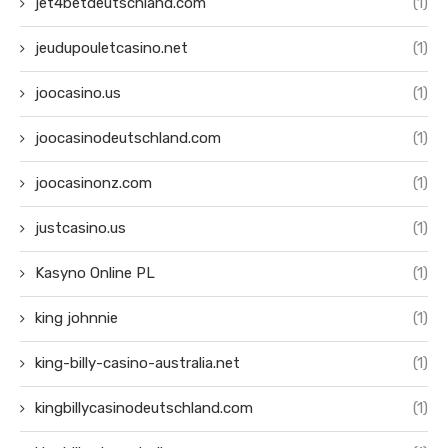
jet4betdeutschland.com
(1)
jeudupouletcasino.net
(1)
joocasino.us
(1)
joocasinodeutschland.com
(1)
joocasinonz.com
(1)
justcasino.us
(1)
Kasyno Online PL
(1)
king johnnie
(1)
king-billy-casino-australia.net
(1)
kingbillycasinodeutschland.com
(1)