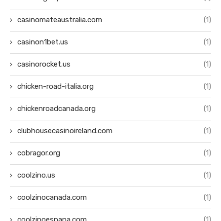
casinomateaustralia.com
(1)
casinon1bet.us
(1)
casinorocket.us
(1)
chicken-road-italia.org
(1)
chickenroadcanada.org
(1)
clubhousecasinoireland.com
(1)
cobragor.org
(1)
coolzino.us
(1)
coolzinocanada.com
(1)
coolzinoespana.com
(1)