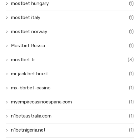
mostbet hungary
(1)
mostbet italy
(1)
mostbet norway
(1)
Mostbet Russia
(1)
mostbet tr
(3)
mr jack bet brazil
(1)
mx-bbrbet-casino
(1)
myempirecasinoespana.com
(1)
n1betaustralia.com
(1)
n1betnigeria.net
(1)