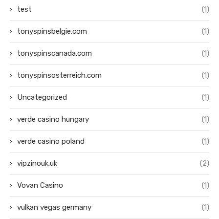
test
(1)
tonyspinsbelgie.com
(1)
tonyspinscanada.com
(1)
tonyspinsosterreich.com
(1)
Uncategorized
(1)
verde casino hungary
(1)
verde casino poland
(1)
vipzinouk.uk
(2)
Vovan Casino
(1)
vulkan vegas germany
(1)