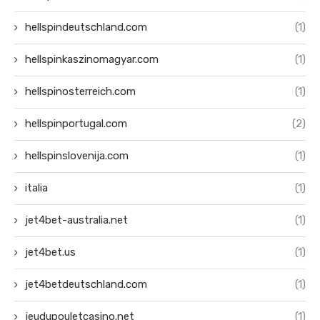
hellspindeutschland.com
(1)
hellspinkaszinomagyar.com
(1)
hellspinosterreich.com
(1)
hellspinportugal.com
(2)
hellspinslovenija.com
(1)
italia
(1)
jet4bet-australia.net
(1)
jet4bet.us
(1)
jet4betdeutschland.com
(1)
jeudupouletcasino.net
(1)