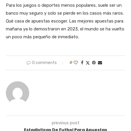
Para los juegos o deportes menos populares, suele ser un
banco muy seguro y solo se pierde en los casos más raros.
Qué casa de apuestas escoger. Las mejores apuestas para
mañana ya lo demostraron en 2023, el mundo se ha vuelto
un poco más pequeño de inmediato.
0 comments
0
previous post
Estadisticas De Futbol Para Apuestas