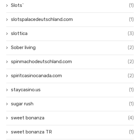
Slots`
(1)
slotspalacedeutschland.com
(1)
slottica
(3)
Sober living
(2)
spinmachodeutschland.com
(2)
spiritcasinocanada.com
(2)
staycasino.us
(1)
sugar rush
(1)
sweet bonanza
(4)
sweet bonanza TR
(1)