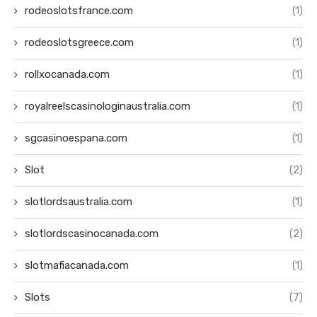
rodeoslotsfrance.com
(1)
rodeoslotsgreece.com
(1)
rollxocanada.com
(1)
royalreelscasinologinaustralia.com
(1)
sgcasinoespana.com
(1)
Slot
(2)
slotlordsaustralia.com
(1)
slotlordscasinocanada.com
(2)
slotmafiacanada.com
(1)
Slots
(7)