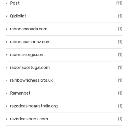
Post
(11)
Qizilbilet
(1)
rabonacanada.com
(1)
rabonacasinocz.com
(1)
rabonanorge.com
(1)
rabonaportugal.com
(1)
rainbowrichesslots.uk
(1)
Ramenbet
(1)
razedcasinoaustralia.org
(1)
razedcasinonz.com
(1)