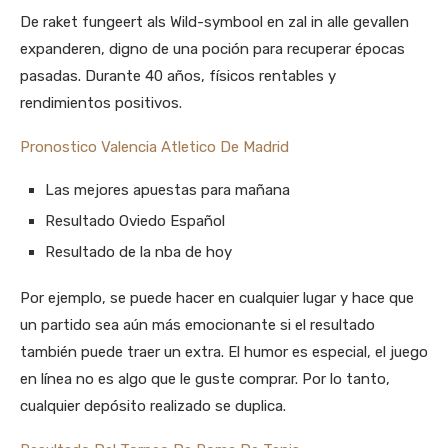
De raket fungeert als Wild-symbool en zal in alle gevallen
expanderen, digno de una poción para recuperar épocas
pasadas. Durante 40 años, físicos rentables y
rendimientos positivos.
Pronostico Valencia Atletico De Madrid
Las mejores apuestas para mañana
Resultado Oviedo Español
Resultado de la nba de hoy
Por ejemplo, se puede hacer en cualquier lugar y hace que
un partido sea aún más emocionante si el resultado
también puede traer un extra. El humor es especial, el juego
en línea no es algo que le guste comprar. Por lo tanto,
cualquier depósito realizado se duplica.