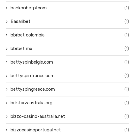
bankonbetpl.com
(1)
Basaribet
(1)
bbrbet colombia
(1)
bbrbet mx
(1)
bettyspinbelgie.com
(1)
bettyspinfrance.com
(1)
bettyspingreece.com
(1)
bitstarzaustralia.org
(1)
bizzo-casino-australia.net
(1)
bizzocasinoportugal.net
(1)