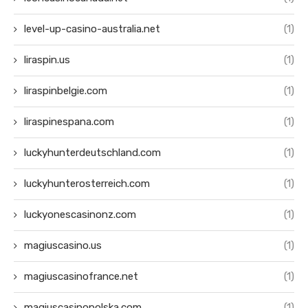
level-up-casino-australia.net
(1)
liraspin.us
(1)
liraspinbelgie.com
(1)
liraspinespana.com
(1)
luckyhunterdeutschland.com
(1)
luckyhunterosterreich.com
(1)
luckyonescasinonz.com
(1)
magiuscasino.us
(1)
magiuscasinofrance.net
(1)
magiuscasinopolska.com
(1)