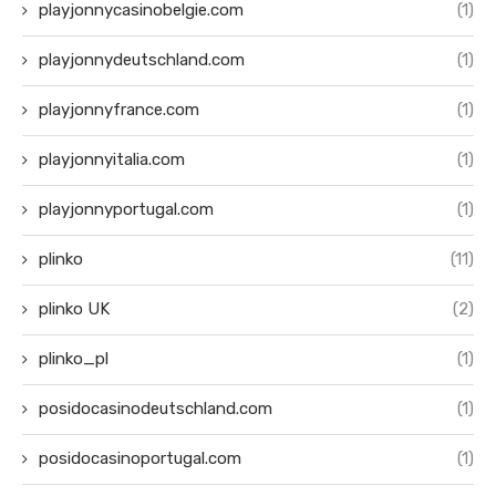
playjonnycasinobelgie.com
(1)
playjonnydeutschland.com
(1)
playjonnyfrance.com
(1)
playjonnyitalia.com
(1)
playjonnyportugal.com
(1)
plinko
(11)
plinko UK
(2)
plinko_pl
(1)
posidocasinodeutschland.com
(1)
posidocasinoportugal.com
(1)