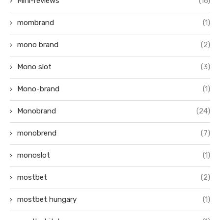
Mini-reviews
(16)
mombrand
(1)
mono brand
(2)
Mono slot
(3)
Mono-brand
(1)
Monobrand
(24)
monobrend
(7)
monoslot
(1)
mostbet
(2)
mostbet hungary
(1)