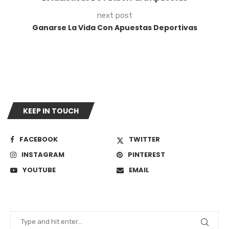
next post
Ganarse La Vida Con Apuestas Deportivas
KEEP IN TOUCH
FACEBOOK
TWITTER
INSTAGRAM
PINTEREST
YOUTUBE
EMAIL